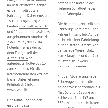
befand sich anstelle des
an Betriebsstoffen, fehlte
früheren Schaltgetriebes
es beim Trolleybus an
beim Fahrerplatz.
Fahrzeugen. Daher entstand
1941 als Ergänzung zu den
Die beiden eigentümlichen
beiden
Zweikraftwagen 10
Fahrzeuge verfügten über
und 11
auf dem Chassis des
keinen Hilfsantrieb. Auf der
ausgebrannten
Autobus Nr.
nicht mit einer
Fahrleitung
2
der Trolleybus 12. Im
ausgerüsteten Strecke von
Folgejahr stiess der auf
der Garage Wiesenplatz
dem Fahrgestell des
zum Claraplatz und zurück
Autobus Nr. 4
neu
mussten sie jeweils
aufgebaute
Trolleybus
13
geschleppt werden.
zum Fuhrpark. Für die
Karosseriearbeiten war das
Mit der Ablieferung neuer
Basler Unternehmen
Fahrzeuge konnten die
Reinbolt & Christe
beiden zwischenzeitlich als
verantwortlich.
Nrn. 52 und 53 sowie am
Schluss als Nrn. 352 und
Der Aufbau der beiden
353 geführten Kuriositäten
einzigen Basler