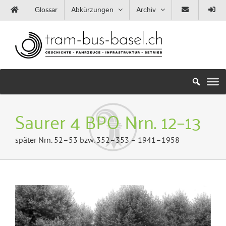
Zum
Glossar
Abkürzungen
Archiv
Inhalt
springen
Saurer 4 BPO Nrn. 12–13
später Nrn. 52–53 bzw. 352–353 – 1941–1958
Zeige
grösseres
Bild