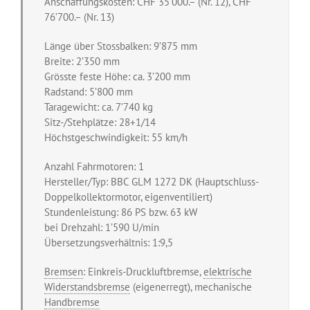
Anschaffungskosten: CHF 35’000.– (Nr. 12), CHF
76’700.– (Nr. 13)
Länge über Stossbalken: 9’875 mm
Breite: 2’350 mm
Grösste feste Höhe: ca. 3’200 mm
Radstand: 5’800 mm
Taragewicht: ca. 7’740 kg
Sitz-/Stehplätze: 28+1/14
Höchstgeschwindigkeit: 55 km/h
Anzahl Fahrmotoren: 1
Hersteller/Typ: BBC GLM 1272 DK (Hauptschluss-
Doppelkollektormotor, eigenventiliert)
Stundenleistung: 86 PS bzw. 63 kW
bei Drehzahl: 1’590 U/min
Übersetzungsverhältnis: 1:9,5
Bremsen
: Einkreis-Druckluftbremse,
elektrische
Widerstandsbremse
(eigenerregt), mechanische
Handbremse