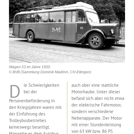
Wagen 53 im Jahre 1950.
© BVB (Sammlung Dominik Madörin, CH-Ettingen)
D
ie Schwierigkeiten
auch über eine stattliche
bei der
Motorhaube. Unter dieser
befand sich aber nicht etwa
Personenbeförderung in
der elektrische Fahrmotor,
den Kriegsjahren waren mit
sondern verschiedene
der Einführung des
Nebenapparate. Der Motor
Trolleybusbetriebes
mit einer Stundenleistung
keineswegs beseitigt.
von 63 kW bzw. 86 PS
Mangelte es dem
Autobus