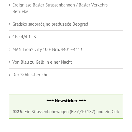
Ereignisse Basler Strassenbahnen / Basler Verkehrs-
Betriebe
Gradsko saobraćajno preduzeće Beograd
CFe 4/4 1–3
MAN Lion’s City 10 E Nrn. 4401–4413
Von Blau zu Gelb in einer Nacht
Der Schlussbericht
+++ Newsticker +++
 2026:
Ein Strassenbahnwagen (Be 6/10 182) und ein Gelenkbus (Nr. 98