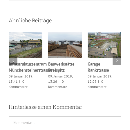
Ähnliche Beiträge
n
Infrastrukturzentrum
Bauwerkstätte
Garage
Münchensteinerstrasse
Dreispitz
Rankstrasse
G
09. Januar 2019,
09. Januar 2019,
09. Januar 2019,
W
15:41
|
0
13:26
|
0
12:09
|
0
0
Kommentare
Kommentare
Kommentare
1
K
Hinterlasse einen Kommentar
Kommentar