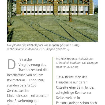
Haupthalle des BVB-
Depots
Wiesenplatz (Zustand 1989).
© BVB Dominik Madörin, CH-Ettingen (Bild-Nr. –)
D
ie rasche
MGT6D 500 aus Halle/Saale.
© Dominik Madörin, CH-Ettingen
Vergrösserung des
(Bild-Nr. 323.4.5)
Tramnetzes und die
Beschaffung von neuem
1934 stellte man der
Rollmaterial – Ende 1907
Haupthalle auf deren
standen bereits 135
Ostseite eine 82 m lange,
Zweiachser im
achtgleisige Remise zur
Linieneinsatz – erforderten
Seite, welche in
eine Erweiterung der
Personalkreisen schon nach