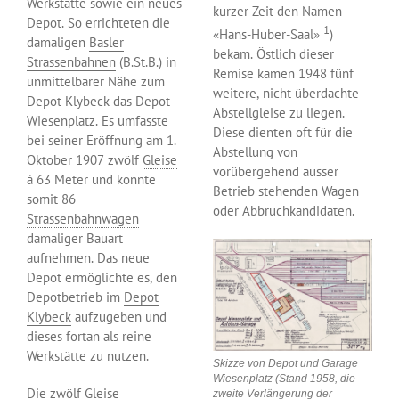
Werkstätte sowie ein neues
kurzer Zeit den Namen
Depot. So errichteten die
1
«Hans-Huber-Saal»
)
damaligen
Basler
bekam. Östlich dieser
Strassenbahnen
(B.St.B.) in
Remise kamen 1948 fünf
unmittelbarer Nähe zum
weitere, nicht überdachte
Depot Klybeck
das
Depot
Abstellgleise zu liegen.
Wiesenplatz. Es umfasste
Diese dienten oft für die
bei seiner Eröffnung am 1.
Abstellung von
Oktober 1907 zwölf
Gleise
vorübergehend ausser
à 63 Meter und konnte
Betrieb stehenden Wagen
somit 86
oder Abbruchkandidaten.
Strassenbahnwagen
damaliger Bauart
aufnehmen. Das neue
Depot ermöglichte es, den
Depotbetrieb im
Depot
Klybeck
aufzugeben und
dieses fortan als reine
Werkstätte zu nutzen.
Skizze von Depot und Garage
Wiesenplatz (Stand 1958, die
Die zwölf Gleise
zweite Verlängerung der