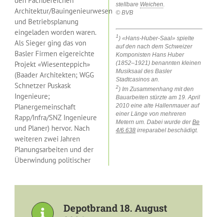
den Fachbereichen
stellbare
Weichen
.
Architektur/Bauingenieurwesen
© BVB
und Betriebsplanung
eingeladen worden waren.
1
) «Hans-Huber-Saal» spielte
Als Sieger ging das von
auf den nach dem Schweizer
Basler Firmen eigereichte
Komponisten Hans Huber
Projekt «Wiesenteppich»
(1852–1921) benannten kleinen
Musiksaal des Basler
(Baader Architekten; WGG
Stadtcasinos an.
Schnetzer Puskask
2
) Im Zusammenhang mit den
Ingenieure;
Bauarbeiten stürzte am 19. April
Planergemeinschaft
2010 eine alte Hallenmauer auf
einer Länge von mehreren
Rapp/Infra/SNZ Ingenieure
Metern um. Dabei wurde der
Be
und Planer) hervor. Nach
4/6 638
irreparabel beschädigt.
weiteren zwei Jahren
Planungsarbeiten und der
Überwindung politischer
Depotbrand 18. August