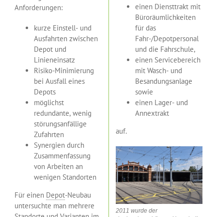
einen Diensttrakt mit
Anforderungen:
Büroräumlichkeiten
kurze Einstell- und
für das
Ausfahrten zwischen
Fahr-/Depotpersonal
Depot und
und die Fahrschule,
Linieneinsatz
einen Servicebereich
Risiko-Minimierung
mit Wasch- und
bei Ausfall eines
Besandungsanlage
Depots
sowie
möglichst
einen Lager- und
redundante, wenig
Annextrakt
störungsanfällige
auf.
Zufahrten
Synergien durch
Zusammenfassung
von Arbeiten an
wenigen Standorten
Für einen
Depot
-Neubau
untersuchte man mehrere
2011 wurde der
Standorte und Varianten im