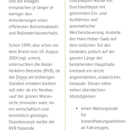
«Sackdepot» wurde ein
und die Anlagen
Durchlaufdepot mit
entsprachen je länger je
getrennten Ein- und
weniger den
Ausfahrten und
Anforderungen eines
automatischer
effizienten Betriebsablaufs
Weichensteuerung. Anstelle
und Rollmaterialunterhalts.
des Hans-Huber-Saals auf
Schon 1999, also schon vor
dem östlichen Teil des
dem Brand vom 18. Augsut
Geländes, jedoch auf der
2004 (vgl. unten),
ganzen Länge der
untersuchten die Basler
bestehenden Haupthalle
Verkehrs-Betriebe (BVB), ob
entstand ein leicht
das
Depot
am bisherigen
angewinkeltes, zusätzliches
Standort erhalten bleiben
Gebäude. Dieses nahm
soll oder ob ein Neubau
neben überdachten
«auf der grünen Wiese»
Abstellgleisen
nicht sinnvoller wäre. An
einen Wartungstrakt
ein wirtschaftlich und
für
betrieblich günstiges
Instandhaltungsarbeiten
Depotkonzept stellte die
an Fahrzeugen,
BVB folgende