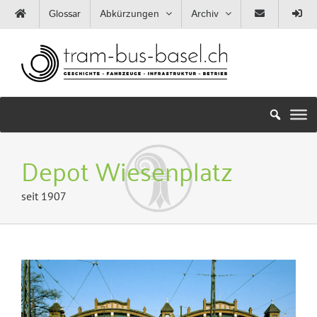
Zum
Glossar
Abkürzungen
Archiv
Inhalt
springen
Depot Wiesenplatz
seit 1907
Zeige
grösseres
Bild