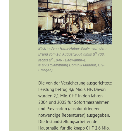
Blick in den «Hans-Huber-Saal» nach dem
3
Brand vom 18. August 2004 (links B
708,
2
rechts B
1046 «Badwännli»).
© BVB (Sammlung Dominik Madörin, CH-
Ettingen)
Die von der Versicherung ausgerichtete
Leistung betrug 4,6 Mio. CHF. Davon
wurden 2,1 Mio. CHF in den Jahren
2004 und 2005 für Sofortmassnahmen
und Provisorien (absolut dringend
notwendige Reparaturen) ausgegeben.
Die Instandstellungsarbeiten der
Haupthalle, für die knapp CHF 2,6 Mio.