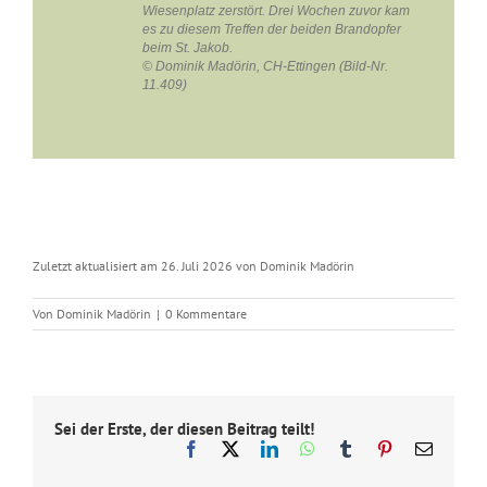
Wiesenplatz zerstört. Drei Wochen zuvor kam
es zu diesem Treffen der beiden Brandopfer
beim St. Jakob.
© Dominik Madörin, CH-Ettingen (Bild-Nr.
11.409)
Zuletzt aktualisiert am 26. Juli 2026 von Dominik Madörin
Von
Dominik Madörin
|
0 Kommentare
Sei der Erste, der diesen Beitrag teilt!
Facebook
X
LinkedIn
WhatsApp
Tumblr
Pinterest
E-
Mail