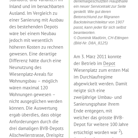
denkmalgeschützten Haupthalle
Inland und im benachbarten
ein neuer Servicetrakt zur Seite
gestellt. Wie gut deren
Ausland. Im Vergleich zu
Betonschlund zur filigranen
einer Sanierung mit Ausbau
Backsteinarchitektur von 1907
des bestehenden Depots
passt, kann jeder für sich selbst
wäre bei einem Neubau
beantworten.
© Dominik Madörin, CH-Ettingen
jedoch mit wesentlich
(Bild-Nr. D8A_8125)
höheren Kosten zu rechnen
gewesen. Eine derartige
Am 3. März 2011 konnte
Differenz hätte durch eine
der Betrieb im
Depot
Neunutzung des
Wiesenplatz zum ersten Mal
Wiesenplatz-Areals für
im Durchlaufregime
Wohnungsbau – möglich
abgewickelt werden. Damit
wären maximal 120
neigte sich eine
Wohnungen gewesen –
zweijährige Umbau- und
nicht ausgeglichen werden
Sanierungsphase ihrem
können. Die Auswertung
Ende entgegen, mit
ergab überdies, dass obige
welcher das grösste BVB-
Anforderungen durch die
Depot für weitere 100 Jahre
drei damaligen BVB-Depots
2
ertüchtigt worden war
).
Allschwilerstrasse, Dreispitz