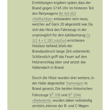
Ermittlungen ergaben später, dass der
Brand gegen 17:45 Uhr im hinteren Teil
des Partywagens
Be 4/6 602
«Haifischbar»
entstanden sein muss,
welcher auf Gleis 20 abgestellt war. Da
sich das Heck des Fahrzeugs in der
ursprünglich für den Jubiläumszug
Ce
2/2 4 + C 281 («JuZu»)
errichteten
Holzbox befand, blieb der
Brandausbruch lange Zeit unbemerkt.
Schliesslich griff das Feuer auf den
Holzverschlag über und setzte das
Hallendach in Brand.
Durch die Hitze wurden drei weitere, in
der Halle abgestellte
Tramwagen
in
Brand gesetzt. Die beiden historischen
3
2
Fahrzeuge
B
708
und
B
1046
«Badwännli»
wurden dabei vollständig
zerstört, ebenso der B- und C-Wagen