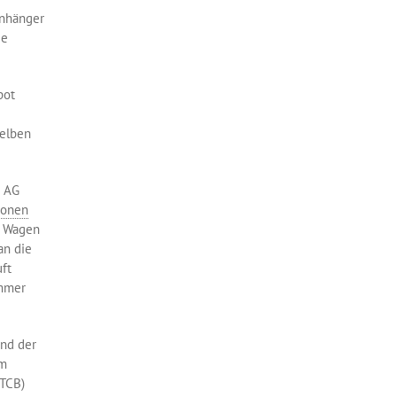
Anhänger
ie
pot
selben
t AG
ionen
s Wagen
an die
ft
ommer
nd der
am
TCB)