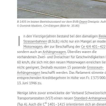
B 1405 im letzten Betriebszustand vor dem BVB-
Depot
Dreispitz. Au
© Dominik Madörin, CH-Ettingen (Bild-Nr. 35.80)
I
n den Vierzigerjahren bestand bei den damaligen
Basl
Strassenbahnen
(B.St.B.) nicht nur ein Mangel an mod
Motorwagen
, der zur Beschaffung der
Ce 4/4 401–422
sondern auch an
Anhängewagen
. Überdies waren die
vorhandenen Zwei- und Dreiachser für Geschwindigkeiten 
60 km/h, die sich mit den neuen Motorwagen erreichen lie
nicht geeignet. Deshalb mussten 15 passende
Grossraum-
Anhängewagen
beschafft werden. Das Parlament stimmte
entsprechenden Kreditbegehren in Höhe von Fr. 1’575’000
13. Juni 1946 zu.
Wenige Jahre zuvor entwickelte der Verband Schweizerisc
Transportanstalten (VST) einen neuen
Standard-Anhängewa
4
(Typ A). Auch die C
1401–1415 orientierten sich an diese