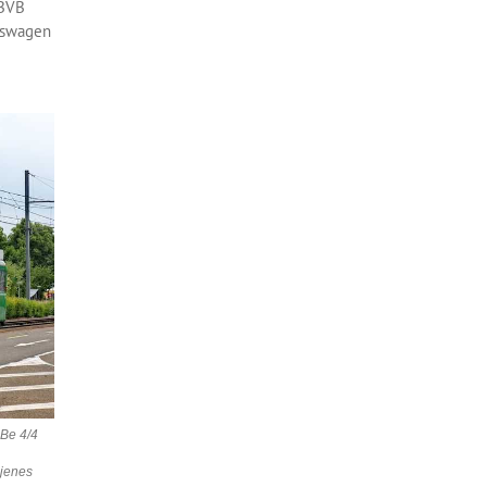
 BVB
umswagen
Be 4/4
 jenes