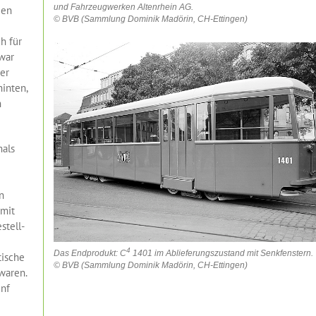
und Fahrzeugwerken Altenrhein AG.
den
© BVB (Sammlung Dominik Madörin, CH-Ettingen)
h für
+++
1. August 2026:
Ein 
war
er
hinten,
n
als
n
 mit
stell-
4
Das Endprodukt: C
1401 im Ablieferungszustand mit Senkfenstern.
tische
© BVB (Sammlung Dominik Madörin, CH-Ettingen)
waren.
enf