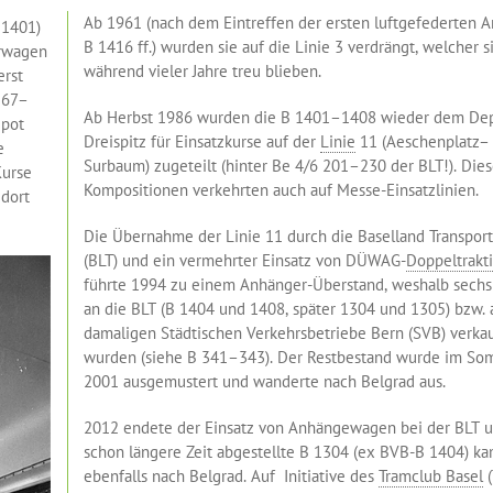
Ab 1961 (nach dem Eintreffen der ersten luftgefederten 
1401)
B 1416 ff.) wurden sie auf die Linie 3 verdrängt, welcher s
orwagen
während vieler Jahre treu blieben.
erst
167–
Ab Herbst 1986 wurden die B 1401–1408 wieder dem De
epot
Dreispitz für Einsatzkurse auf der
Linie
11 (Aeschenplatz–
e
Surbaum) zugeteilt (hinter Be 4/6 201–230 der BLT!). Die
Kurse
Kompositionen verkehrten auch auf Messe-Einsatzlinien.
 dort
Die Übernahme der Linie 11 durch die Baselland Transpor
(BLT) und ein vermehrter Einsatz von DÜWAG-
Doppeltrakt
führte 1994 zu einem Anhänger-Überstand, weshalb sech
an die BLT (B 1404 und 1408, später 1304 und 1305) bzw. 
damaligen Städtischen Verkehrsbetriebe Bern (SVB) verkau
wurden (siehe B 341–343). Der Restbestand wurde im S
2001 ausgemustert und wanderte nach Belgrad aus.
2012 endete der Einsatz von Anhängewagen bei der BLT u
schon längere Zeit abgestellte B 1304 (ex BVB-B 1404) k
ebenfalls nach Belgrad. Auf Initiative des
Tramclub Basel
(