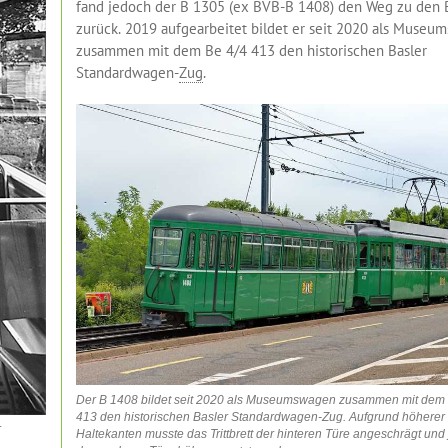
fand jedoch der B 1305 (ex BVB-B 1408) den Weg zu den
zurück. 2019 aufgearbeitet bildet er seit 2020 als Muse
zusammen mit dem Be 4/4 413 den historischen Basler
Standardwagen-
Zug
.
Der B 1408 bildet seit 2020 als Museumswagen zusammen mit dem 
413 den historischen Basler Standardwagen-Zug. Aufgrund höherer
r
Haltekanten musste das Trittbrett der hinteren Türe angeschrägt und