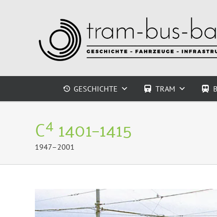
Zum
Inhalt
springen
GESCHICHTE
TRAM
4
C
1401–1415
1947–2001
Zeige
grösseres
Bild