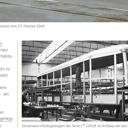
fnahme vom 23. Februar 1994.
er
ernen
führte,
bis zu
ssen,
 dem
.– am
her
gentyp
m
4
Grossraum-Anhängewagen der Serie C
1401ff. im Rohbau bei den 