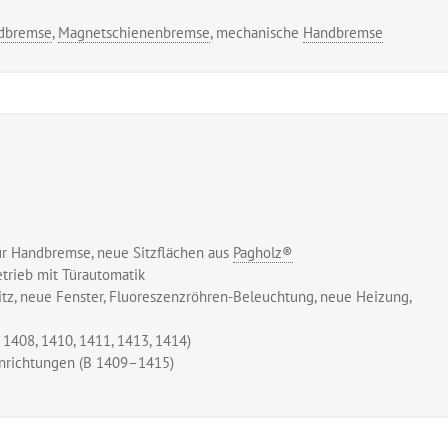
idbremse
,
Magnetschienenbremse
, mechanische
Handbremse
ür Handbremse, neue Sitzflächen aus
Pagholz®
etrieb mit Türautomatik
tz, neue Fenster, Fluoreszenzröhren-Beleuchtung, neue Heizung,
 1408, 1410, 1411, 1413, 1414)
nrichtungen (B 1409–1415)