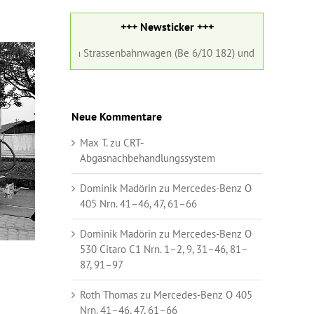
+++ Newsticker +++
Strassenbahnwagen (Be 6/10 182) und ein Gelenkbus (Nr. 98) der Basel
Neue Kommentare
Max T.
zu
CRT-
Abgasnachbehandlungssystem
Dominik Madörin
zu
Mercedes-Benz O
405 Nrn. 41–46, 47, 61–66
Dominik Madörin
zu
Mercedes-Benz O
530 Citaro C1 Nrn. 1–2, 9, 31–46, 81–
87, 91–97
Roth Thomas
zu
Mercedes-Benz O 405
Nrn. 41–46, 47, 61–66