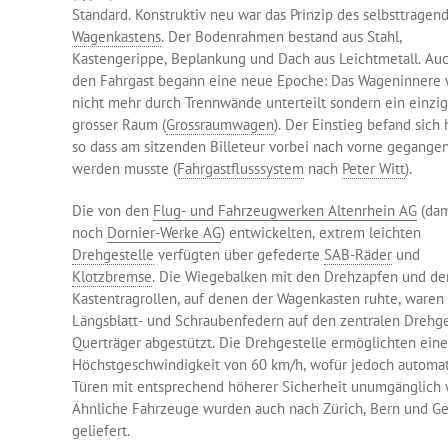
Standard. Konstruktiv neu war das Prinzip des selbsttragen
Wagenkastens
. Der Bodenrahmen bestand aus Stahl,
Kastengerippe, Beplankung und Dach aus Leichtmetall. Auc
den Fahrgast begann eine neue Epoche: Das Wageninnere 
nicht mehr durch Trennwände unterteilt sondern ein einzig
grosser Raum (
Grossraumwagen
). Der Einstieg befand sich 
so dass am sitzenden Billeteur vorbei nach vorne gegange
werden musste (
Fahrgastflusssystem
nach
Peter Witt
).
Die von den
Flug- und Fahrzeugwerken Altenrhein AG
(dam
noch
Dornier-Werke AG
) entwickelten, extrem leichten
Drehgestelle
verfügten über gefederte
SAB-Räder
und
Klotzbremse
. Die Wiegebalken mit den Drehzapfen und de
Kastentragrollen, auf denen der Wagenkasten ruhte, waren
Längsblatt- und Schraubenfedern auf den zentralen Drehge
Querträger abgestützt. Die Drehgestelle ermöglichten eine
Höchstgeschwindigkeit von 60 km/h, wofür jedoch automa
Türen mit entsprechend höherer Sicherheit unumgänglich 
Ähnliche Fahrzeuge wurden auch nach Zürich, Bern und G
geliefert.