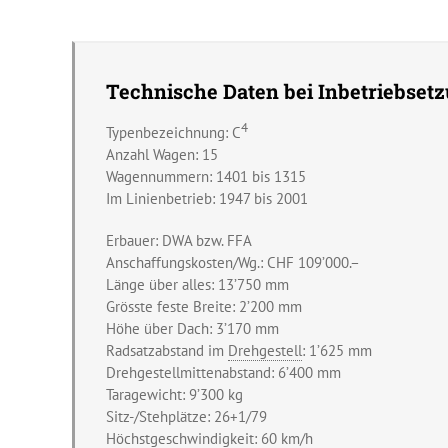
Technische Daten bei Inbetriebsetz
4
Typenbezeichnung: C
Anzahl Wagen: 15
Wagennummern: 1401 bis 1315
Im Linienbetrieb: 1947 bis 2001
Erbauer: DWA bzw. FFA
Anschaffungskosten/Wg.: CHF 109’000.–
Länge über alles: 13’750 mm
Grösste feste Breite: 2’200 mm
Höhe über Dach: 3’170 mm
Radsatzabstand im
Drehgestell
: 1’625 mm
Drehgestellmittenabstand: 6’400 mm
Taragewicht: 9’300 kg
Sitz-/Stehplätze: 26+1/79
Höchstgeschwindigkeit: 60 km/h