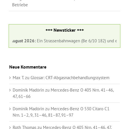
Betriebe
+++ Newsticker +++
1. August 2026:
Ein Strassenbahnwagen (Be 6/10 182) und ein Gelenkb
Neue Kommentare
Max T.
zu
Glossar:
CRT-Abgasnachbehandlungssystem
Dominik Madörin
zu
Mercedes-Benz O 405 Nrn. 41–46,
47, 61–66
Dominik Madörin
zu
Mercedes-Benz O 530 Citaro C1
Nrn. 1–2, 9, 31–46, 81–87, 91–97
Roth Thomas
zu
Mercedes-Benz O 405 Nrn. 41–46, 47,