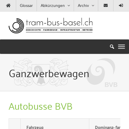
Zum
Glossar
Abkürzungen
Archiv
Inhalt
springen
Ganzwerbewagen
Autobusse BVB
Fahrzeug
Dominanz- farbe(n