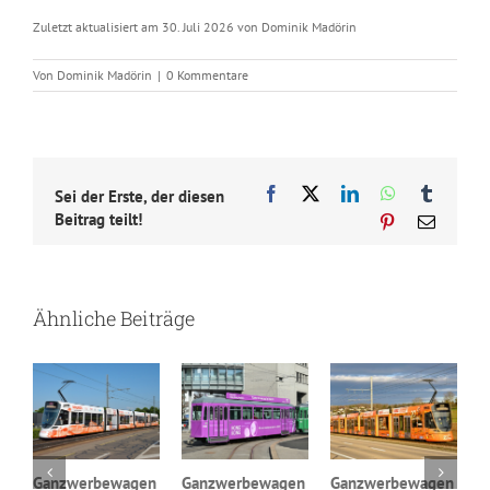
Zuletzt aktualisiert am 30. Juli 2026 von Dominik Madörin
Von
Dominik Madörin
|
0 Kommentare
Facebook
X
LinkedIn
WhatsApp
Tumblr
Sei der Erste, der diesen
Beitrag teilt!
Pinterest
E-
Mail
Ähnliche Beiträge
n
Ganzwerbewagen
Ganzwerbewagen
Ganzwerbewagen