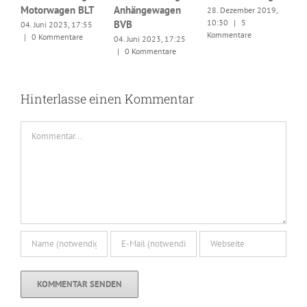
Motorwagen BLT
Anhängewagen
28. Dezember 2019,
G
10:30
|
5
BVB
04. Juni 2023, 17:55
M
Kommentare
|
0 Kommentare
04. Juni 2023, 17:25
B
|
0 Kommentare
3
|
Hinterlasse einen Kommentar
Kommentar