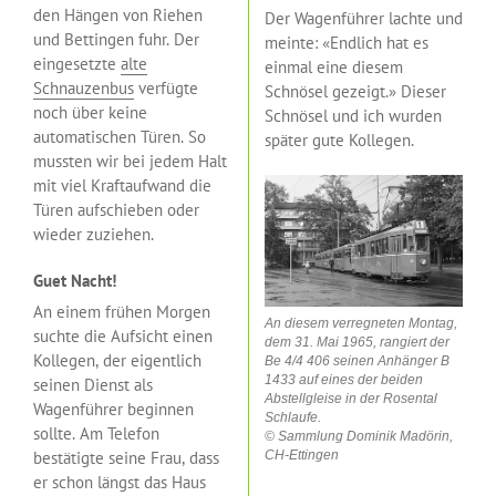
den Hängen von Riehen
Der Wagenführer lachte und
und Bettingen fuhr. Der
meinte: «Endlich hat es
eingesetzte
alte
einmal eine diesem
Schnauzenbus
verfügte
Schnösel gezeigt.» Dieser
noch über keine
Schnösel und ich wurden
automatischen Türen. So
später gute Kollegen.
mussten wir bei jedem Halt
mit viel Kraftaufwand die
Türen aufschieben oder
wieder zuziehen.
Guet Nacht!
An einem frühen Morgen
An diesem verregneten Montag,
suchte die Aufsicht einen
dem 31. Mai 1965, rangiert der
Kollegen, der eigentlich
Be 4/4 406 seinen Anhänger B
1433 auf eines der beiden
seinen Dienst als
Abstellgleise in der Rosental
Wagenführer beginnen
Schlaufe.
sollte. Am Telefon
© Sammlung Dominik Madörin,
CH-Ettingen
bestätigte seine Frau, dass
er schon längst das Haus