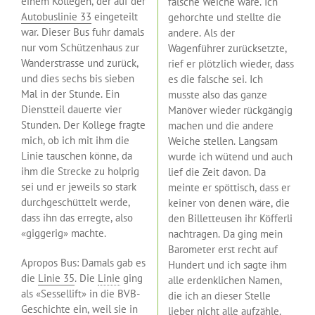
einem Kollegen, der auf der
falsche Weiche wäre. Ich
Autobuslinie 33
eingeteilt
gehorchte und stellte die
war. Dieser Bus fuhr damals
andere. Als der
nur vom Schützenhaus zur
Wagenführer zurücksetzte,
Wanderstrasse und zurück,
rief er plötzlich wieder, dass
und dies sechs bis sieben
es die falsche sei. Ich
Mal in der Stunde. Ein
musste also das ganze
Dienstteil dauerte vier
Manöver wieder rückgängig
Stunden. Der Kollege fragte
machen und die andere
mich, ob ich mit ihm die
Weiche stellen. Langsam
Linie tauschen könne, da
wurde ich wütend und auch
ihm die Strecke zu holprig
lief die Zeit davon. Da
sei und er jeweils so stark
meinte er spöttisch, dass er
durchgeschüttelt werde,
keiner von denen wäre, die
dass ihn das erregte, also
den Billetteusen ihr Köfferli
«giggerig» machte.
nachtragen. Da ging mein
Barometer erst recht auf
Apropos Bus: Damals gab es
Hundert und ich sagte ihm
die
Linie 35
. Die
Linie
ging
alle erdenklichen Namen,
als «Sessellift» in die BVB-
die ich an dieser Stelle
Geschichte ein, weil sie in
lieber nicht alle aufzähle.