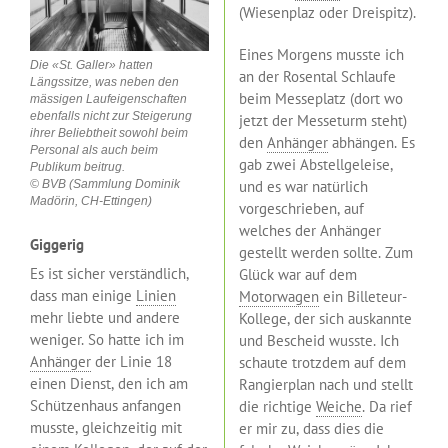
(Wiesenplaz oder Dreispitz).
Eines Morgens musste ich
Die «St. Galler» hatten
an der Rosental Schlaufe
Längssitze, was neben den
beim Messeplatz (dort wo
mässigen Laufeigenschaften
ebenfalls nicht zur Steigerung
jetzt der Messeturm steht)
ihrer Beliebtheit sowohl beim
den
Anhänger
abhängen. Es
Personal als auch beim
gab zwei Abstellgeleise,
Publikum beitrug.
und es war natürlich
© BVB (Sammlung Dominik
Madörin, CH-Ettingen)
vorgeschrieben, auf
welches der Anhänger
Giggerig
gestellt werden sollte. Zum
Es ist sicher verständlich,
Glück war auf dem
dass man einige
Linien
Motorwagen
ein Billeteur-
mehr liebte und andere
Kollege, der sich auskannte
weniger. So hatte ich im
und Bescheid wusste. Ich
Anhänger
der Linie 18
schaute trotzdem auf dem
einen Dienst, den ich am
Rangierplan nach und stellt
Schützenhaus anfangen
die richtige
Weiche
. Da rief
musste, gleichzeitig mit
er mir zu, dass dies die