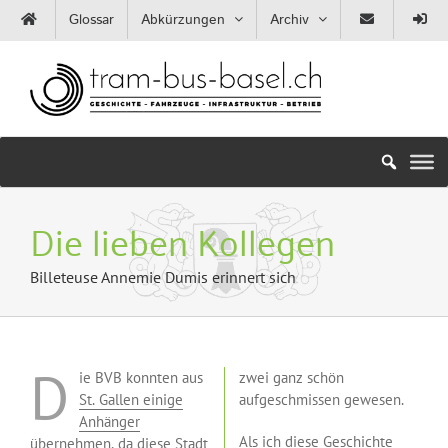
Zum
Glossar
Abkürzungen
Archiv
Inhalt
springen
Die lieben Kollegen
Billeteuse Annemie Dumis erinnert sich
D
ie BVB konnten aus
zwei ganz schön
St. Gallen einige
aufgeschmissen gewesen.
Anhänger
Als ich diese Geschichte
übernehmen, da diese Stadt