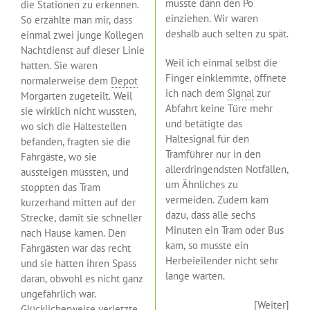
musste dann den Po
die Stationen zu erkennen.
einziehen. Wir waren
So erzählte man mir, dass
deshalb auch selten zu spät.
einmal zwei junge Kollegen
Nachtdienst auf dieser Linie
Weil ich einmal selbst die
hatten. Sie waren
Finger einklemmte, öffnete
normalerweise dem
Depot
ich nach dem
Signal
zur
Morgarten zugeteilt. Weil
Abfahrt keine Türe mehr
sie wirklich nicht wussten,
und betätigte das
wo sich die Haltestellen
Haltesignal für den
befanden, fragten sie die
Tramführer nur in den
Fahrgäste, wo sie
allerdringendsten Notfällen,
aussteigen müssten, und
um Ähnliches zu
stoppten das Tram
vermeiden. Zudem kam
kurzerhand mitten auf der
dazu, dass alle sechs
Strecke, damit sie schneller
Minuten ein Tram oder Bus
nach Hause kamen. Den
kam, so musste ein
Fahrgästen war das recht
Herbeieilender nicht sehr
und sie hatten ihren Spass
lange warten.
daran, obwohl es nicht ganz
ungefährlich war.
[
Weiter
]
Glücklicherweise verletzte