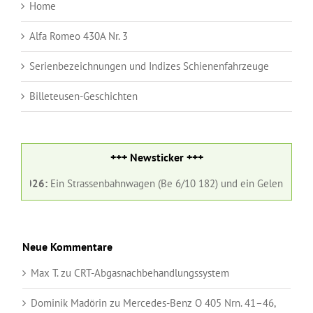
Home
Alfa Romeo 430A Nr. 3
Serienbezeichnungen und Indizes Schienenfahrzeuge
Billeteusen-Geschichten
+++ Newsticker +++
026:
Ein Strassenbahnwagen (Be 6/10 182) und ein Gelenkbus (Nr. 98) 
Neue Kommentare
Max T.
zu
CRT-Abgasnachbehandlungssystem
Dominik Madörin
zu
Mercedes-Benz O 405 Nrn. 41–46,