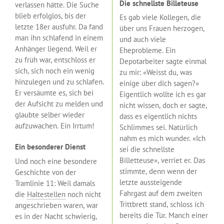
Die schnellste Billeteuse
verlassen hätte. Die Suche
blieb erfolglos, bis der
Es gab viele Kollegen, die
letzte 18er ausfuhr. Da fand
über uns Frauen herzogen,
man ihn schlafend in einem
und auch viele
Anhänger liegend. Weil er
Eheprobleme. Ein
zu früh war, entschloss er
Depotarbeiter sagte einmal
sich, sich noch ein wenig
zu mir: «Weisst du, was
hinzulegen und zu schlafen.
einige über dich sagen?»
Er versäumte es, sich bei
Eigentlich wollte ich es gar
der Aufsicht zu melden und
nicht wissen, doch er sagte,
glaubte selber wieder
dass es eigentlich nichts
aufzuwachen. Ein Irrtum!
Schlimmes sei. Natürlich
nahm es mich wunder. «Ich
Ein besonderer Dienst
sei die schnellste
Billetteuse», verriet er. Das
Und noch eine besondere
stimmte, denn wenn der
Geschichte von der
letzte aussteigende
Tramlinie 11: Weil damals
Fahrgast auf dem zweiten
die
Haltestellen
noch nicht
Trittbrett stand, schloss ich
angeschrieben waren, war
bereits die Tür. Manch einer
es in der Nacht schwierig,