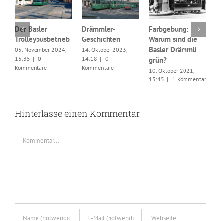
Der Basler
Drämmler-
Farbgebung:
Trolleybusbetrieb
Geschichten
Warum sind die
W
Basler Drämmli
05. November 2024,
14. Oktober 2023,
u
15:35
|
0
14:18
|
0
grün?
F
Kommentare
Kommentare
10. Oktober 2021,
0
13:45
|
1 Kommentar
1
K
Hinterlasse einen Kommentar
Kommentar