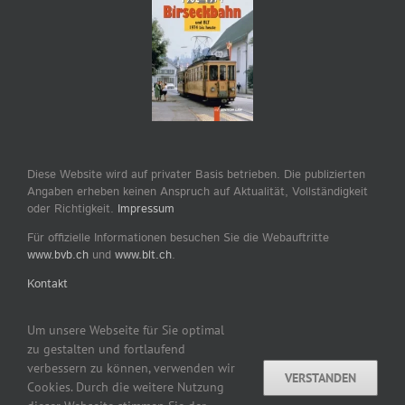
Diese Website wird auf privater Basis betrieben. Die publizierten
Angaben erheben keinen Anspruch auf Aktualität, Vollständigkeit
oder Richtigkeit.
Impressum
Für offizielle Informationen besuchen Sie die Webauftritte
www.bvb.ch
und
www.blt.ch
.
Kontakt
Um unsere Webseite für Sie optimal
zu gestalten und fortlaufend
verbessern zu können, verwenden wir
VERSTANDEN
Copyright © 2007–2026 by tram-bus-basel.ch / Dominik
Cookies. Durch die weitere Nutzung
Madörin, CH-Ettingen www.tram-bus-basel.ch Alle Rechte