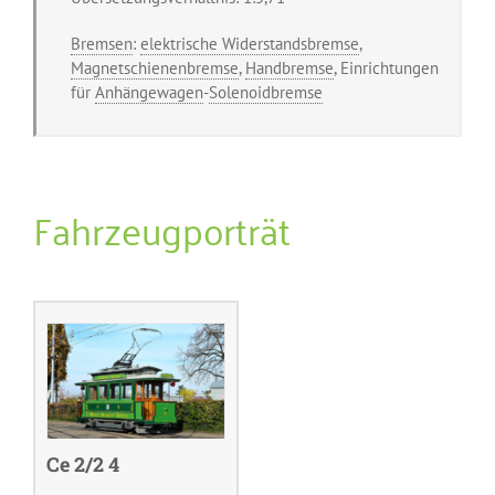
Bremsen
:
elektrische Widerstandsbremse
,
Magnetschienenbremse
,
Handbremse
, Einrichtungen
für
Anhängewagen
-
Solenoidbremse
Fahrzeugporträt
Ce 2/2 4