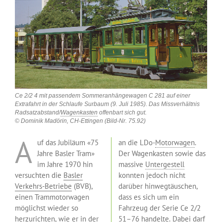
Ce 2/2 4 mit passendem Sommeranhängewagen C 281 auf einer
Extrafahrt in der Schlaufe Surbaum (9. Juli 1985). Das Missverhältnis
Radsatzabstand/
Wagenkasten
offenbart sich gut.
© Dominik Madörin, CH-Ettingen (Bild-Nr. 75.92)
A
uf das Jubiläum «75
an die LDo-
Motorwagen
.
Jahre Basler Tram»
Der Wagenkasten sowie das
im Jahre 1970 hin
massive
Untergestell
versuchten die
Basler
konnten jedoch nicht
Verkehrs-Betriebe
(BVB),
darüber hinwegtäuschen,
einen Trammotorwagen
dass es sich um ein
möglichst wieder so
Fahrzeug der Serie Ce 2/2
herzurichten, wie er in der
51–76 handelte. Dabei darf