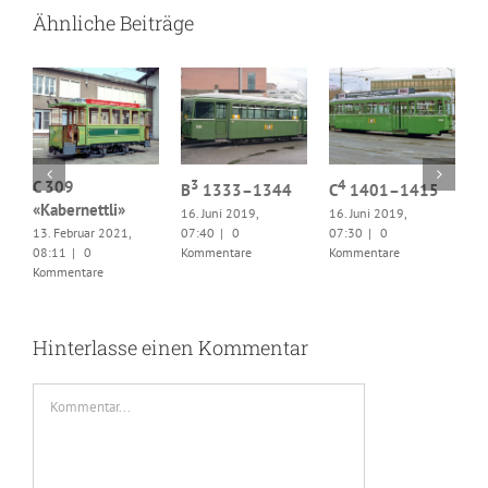
Ähnliche Beiträge
3
4
ss
C 309
B
1333–1344
C
1401–1415
«Kabernettli»
16. Juni 2019,
16. Juni 2019,
C
13. Februar 2021,
07:40
|
0
07:30
|
0
1
08:11
|
0
Kommentare
Kommentare
0
Kommentare
K
Hinterlasse einen Kommentar
Kommentar