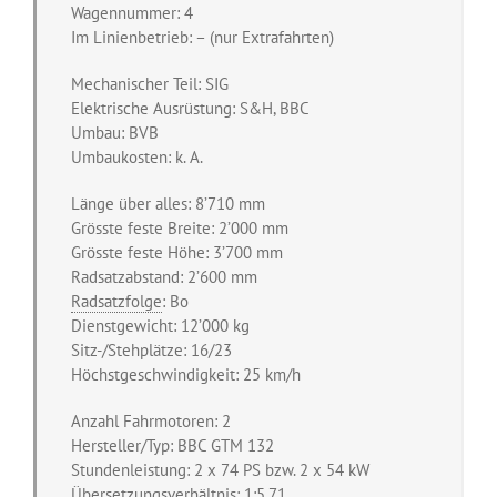
Wagennummer: 4
Im Linienbetrieb: – (nur Extrafahrten)
Mechanischer Teil: SIG
Elektrische Ausrüstung: S&H, BBC
Umbau: BVB
Umbaukosten: k. A.
Länge über alles: 8’710 mm
Grösste feste Breite: 2’000 mm
Grösste feste Höhe: 3’700 mm
Radsatzabstand: 2’600 mm
Radsatzfolge
: Bo
Dienstgewicht: 12’000 kg
Sitz-/Stehplätze: 16/23
Höchstgeschwindigkeit: 25 km/h
Anzahl Fahrmotoren: 2
Hersteller/Typ: BBC GTM 132
Stundenleistung: 2 x 74 PS bzw. 2 x 54 kW
Übersetzungsverhältnis: 1:5,71