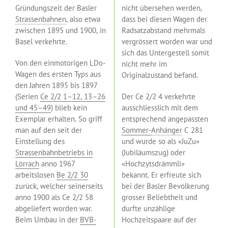
Gründungszeit der Basler
nicht übersehen werden,
Strassenbahnen
, also etwa
dass bei diesen Wagen der
zwischen 1895 und 1900, in
Radsatzabstand mehrmals
Basel verkehrte.
vergrössert worden war und
sich das Untergestell somit
Von den einmotorigen LDo-
nicht mehr im
Wagen des ersten Typs aus
Originalzustand befand.
den Jahren 1895 bis 1897
(Serien
Ce 2/2 1–12, 13–26
Der Ce 2/2 4 verkehrte
und 45–49
) blieb kein
ausschliesslich mit dem
Exemplar erhalten. So griff
entsprechend angepassten
man auf den seit der
Sommer-
Anhänger
C 281
Einstellung des
und wurde so als «JuZu»
Strassenbahnbetriebs in
(Jubiläumszug) oder
Lörrach
anno 1967
«Hochzytsdrämmli»
arbeitslosen
Be 2/2 30
bekannt. Er erfreute sich
zurück, welcher seinerseits
bei der Basler Bevölkerung
anno 1900 als Ce 2/2 58
grosser Beliebtheit und
abgeliefert worden war.
durfte unzählige
Beim Umbau in der
BVB-
Hochzeitspaare auf der