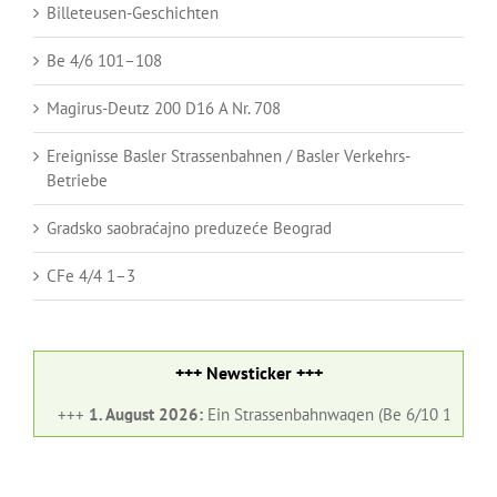
Billeteusen-Geschichten
Be 4/6 101–108
Magirus-Deutz 200 D16 A Nr. 708
Ereignisse Basler Strassenbahnen / Basler Verkehrs-
Betriebe
Gradsko saobraćajno preduzeće Beograd
CFe 4/4 1–3
+++ Newsticker +++
+++
1. August 2026:
Ein Strassenbahnwagen (Be 6/10 182) und ein Gel