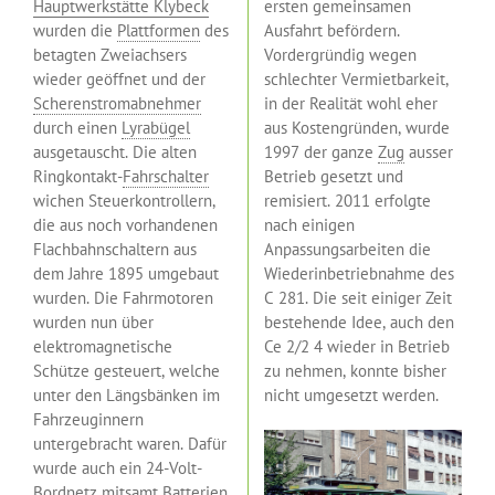
Hauptwerkstätte Klybeck
ersten gemeinsamen
wurden die
Plattformen
des
Ausfahrt befördern.
betagten Zweiachsers
Vordergründig wegen
wieder geöffnet und der
schlechter Vermietbarkeit,
Scherenstromabnehmer
in der Realität wohl eher
durch einen
Lyrabügel
aus Kostengründen, wurde
ausgetauscht. Die alten
1997 der ganze
Zug
ausser
Ringkontakt-
Fahrschalter
Betrieb gesetzt und
wichen Steuerkontrollern,
remisiert. 2011 erfolgte
die aus noch vorhandenen
nach einigen
Flachbahnschaltern aus
Anpassungsarbeiten die
dem Jahre 1895 umgebaut
Wiederinbetriebnahme des
wurden. Die Fahrmotoren
C 281. Die seit einiger Zeit
wurden nun über
bestehende Idee, auch den
elektromagnetische
Ce 2/2 4 wieder in Betrieb
Schütze gesteuert, welche
zu nehmen, konnte bisher
unter den Längsbänken im
nicht umgesetzt werden.
Fahrzeuginnern
untergebracht waren. Dafür
wurde auch ein 24-Volt-
Bordnetz mitsamt Batterien