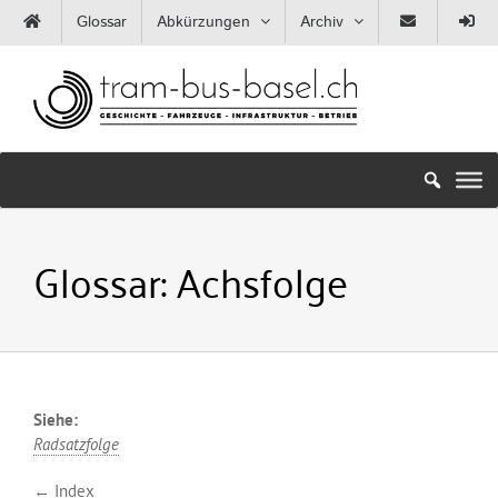
Zum
Glossar
Abkürzungen
Archiv
Inhalt
springen
Glossar:
Achsfolge
Siehe:
Radsatzfolge
← Index