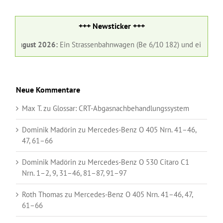
+++ Newsticker +++
1. August 2026:
Ein Strassenbahnwagen (Be 6/10 182) und ein Gelenkbu
Neue Kommentare
Max T.
zu
Glossar:
CRT-Abgasnachbehandlungssystem
Dominik Madörin
zu
Mercedes-Benz O 405 Nrn. 41–46,
47, 61–66
Dominik Madörin
zu
Mercedes-Benz O 530 Citaro C1
Nrn. 1–2, 9, 31–46, 81–87, 91–97
Roth Thomas
zu
Mercedes-Benz O 405 Nrn. 41–46, 47,
61–66