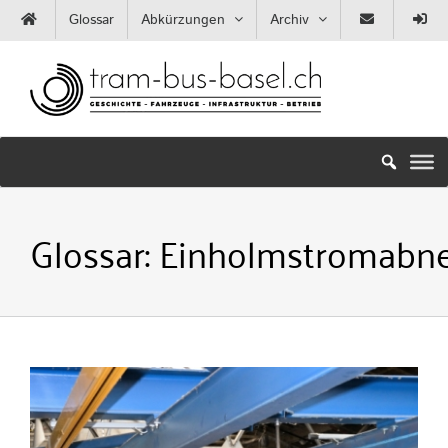
Zum
Glossar
Abkürzungen
Archiv
Inhalt
springen
Glossar:
Einholmstromabn