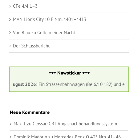
CFe 4/4 1–3
MAN Lion’s City 10 E Nrn. 4401–4413
Von Blau zu Gelb in einer Nacht
Der Schlussbericht
+++ Newsticker +++
 August 2026:
Ein Strassenbahnwagen (Be 6/10 182) und ein Gelenkbus 
Neue Kommentare
Max T.
zu
Glossar:
CRT-Abgasnachbehandlungssystem
Dominik Madörin
zu
Mercedes-Benz O 405 Nrn. 41–46,