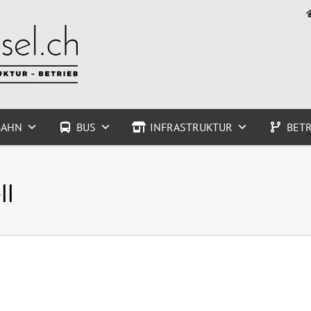
BAHN
BUS
INFRASTRUKTUR
BETR
ll