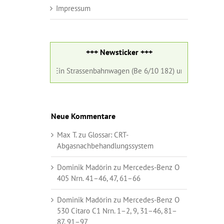
Impressum
+++ Newsticker +++
gust 2026:
Ein Strassenbahnwagen (Be 6/10 182) und ein Gelenkbus (Nr
Neue Kommentare
Max T.
zu
Glossar:
CRT-
Abgasnachbehandlungssystem
Dominik Madörin
zu
Mercedes-Benz O
405 Nrn. 41–46, 47, 61–66
Dominik Madörin
zu
Mercedes-Benz O
530 Citaro C1 Nrn. 1–2, 9, 31–46, 81–
87, 91–97