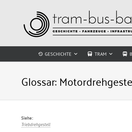
Zum
Inhalt
springen
GESCHICHTE
TRAM
Glossar:
Motordrehgeste
Siehe:
Triebdrehgestell