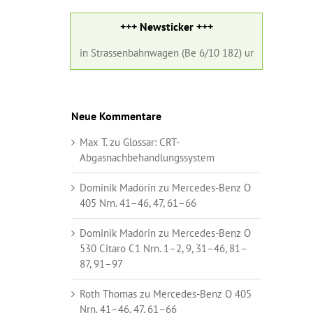
+++ Newsticker +++
ust 2026:
Ein Strassenbahnwagen (Be 6/10 182) und ein Gelenkbus (Nr.
Neue Kommentare
Max T.
zu
Glossar:
CRT-
Abgasnachbehandlungssystem
Dominik Madörin
zu
Mercedes-Benz O
405 Nrn. 41–46, 47, 61–66
Dominik Madörin
zu
Mercedes-Benz O
530 Citaro C1 Nrn. 1–2, 9, 31–46, 81–
87, 91–97
Roth Thomas
zu
Mercedes-Benz O 405
Nrn. 41–46, 47, 61–66