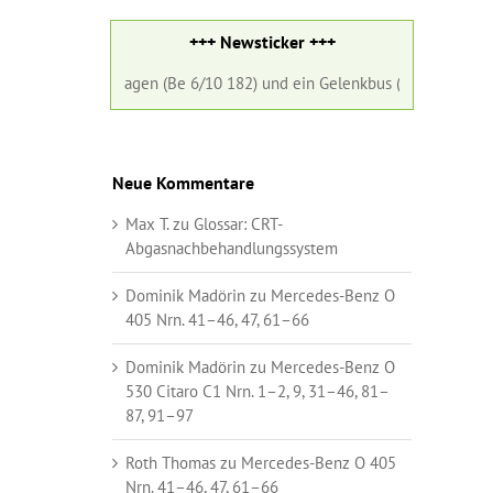
+++ Newsticker +++
assenbahnwagen (Be 6/10 182) und ein Gelenkbus (Nr. 98) der Basellan
Neue Kommentare
Max T.
zu
Glossar:
CRT-
Abgasnachbehandlungssystem
Dominik Madörin
zu
Mercedes-Benz O
405 Nrn. 41–46, 47, 61–66
Dominik Madörin
zu
Mercedes-Benz O
530 Citaro C1 Nrn. 1–2, 9, 31–46, 81–
87, 91–97
Roth Thomas
zu
Mercedes-Benz O 405
Nrn. 41–46, 47, 61–66