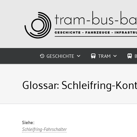
Zum
Inhalt
springen
GESCHICHTE
TRAM
Glossar:
Schleifring-Kont
Siehe:
Schleifring-Fahrschalter