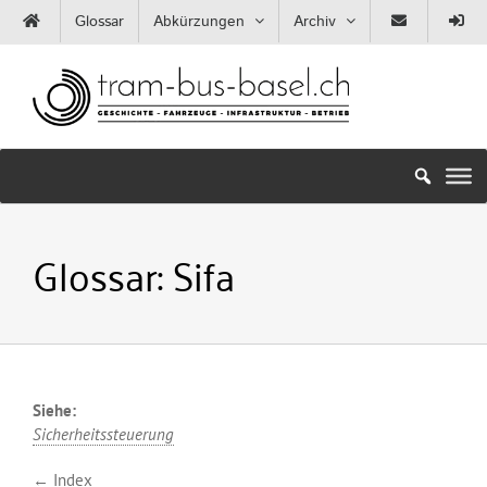
Zum
Glossar
Abkürzungen
Archiv
Inhalt
springen
Glossar:
Sifa
Siehe:
Sicherheitssteuerung
← Index