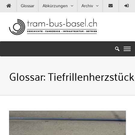
Zum
Glossar
Abkürzungen
Archiv
Inhalt
springen
Glossar:
Tiefrillenherzstück