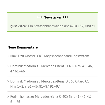
+++ Newsticker +++
 August 2026:
Ein Strassenbahnwagen (Be 6/10 182) und ein Gelenkbus
Neue Kommentare
Max T.
zu
Glossar:
CRT-Abgasnachbehandlungssystem
Dominik Madörin
zu
Mercedes-Benz O 405 Nrn. 41–46,
47, 61–66
Dominik Madörin
zu
Mercedes-Benz O 530 Citaro C1
Nrn. 1–2, 9, 31–46, 81–87, 91–97
Roth Thomas
zu
Mercedes-Benz O 405 Nrn. 41–46, 47,
61–66