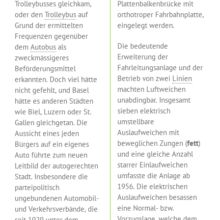
Trolleybusses gleichkam,
Plattenbalkenbrücke mit
oder den
Trolleybus
auf
orthotroper Fahrbahnplatte,
Grund der ermittelten
eingelegt werden.
Frequenzen gegenüber
Die bedeutende
dem
Autobus
als
Erweiterung der
zweckmässigeres
Fahrleitungsanlage und der
Beförderungsmittel
Betrieb von zwei
Linien
erkannten. Doch viel hätte
machten Luftweichen
nicht gefehlt, und Basel
unabdingbar. Insgesamt
hätte es anderen Städten
sieben elektrisch
wie Biel, Luzern oder St.
umstellbare
Gallen gleichgetan. Die
Auslaufweichen mit
Aussicht eines jeden
beweglichen Zungen (
fett
)
Bürgers auf ein eigenes
und eine gleiche Anzahl
Auto führte zum neuen
starrer Einlaufweichen
Leitbild der autogerechten
umfasste die Anlage ab
Stadt. Insbesondere die
1956. Die elektrischen
parteipolitisch
Auslaufweichen besassen
ungebundenen Automobil-
eine Normal- bzw.
und Verkehrsverbände, die
Vorzugslage, welche dem
seit 1929 unter dem