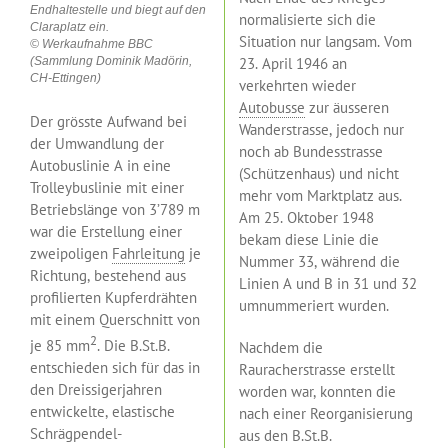
Endhaltestelle und biegt auf den
normalisierte sich die
Claraplatz ein.
Situation nur langsam. Vom
© Werkaufnahme BBC
(Sammlung Dominik Madörin,
23. April 1946 an
CH-Ettingen)
verkehrten wieder
Autobusse
zur äusseren
Der grösste Aufwand bei
Wanderstrasse, jedoch nur
der Umwandlung der
noch ab Bundesstrasse
Autobuslinie A in eine
(Schützenhaus) und nicht
Trolleybuslinie mit einer
mehr vom Marktplatz aus.
Betriebslänge von 3’789 m
Am 25. Oktober 1948
war die Erstellung einer
bekam diese Linie die
zweipoligen
Fahrleitung
je
Nummer 33, während die
Richtung, bestehend aus
Linien A und B in 31 und 32
profilierten Kupferdrähten
umnummeriert wurden.
mit einem Querschnitt von
2
je 85 mm
. Die B.St.B.
Nachdem die
entschieden sich für das in
Rauracherstrasse erstellt
den Dreissigerjahren
worden war, konnten die
entwickelte, elastische
nach einer Reorganisierung
Schrägpendel-
aus den B.St.B.