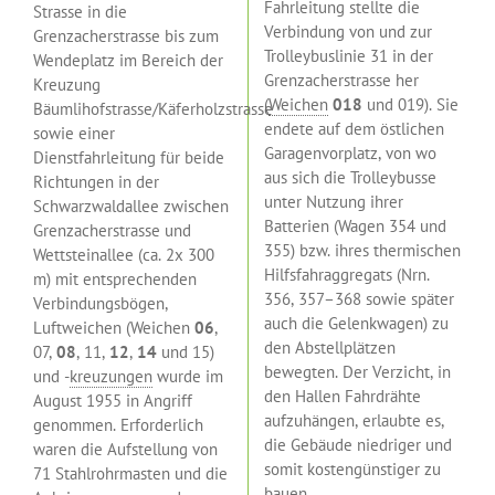
Fahrleitung stellte die
Strasse in die
Verbindung von und zur
Grenzacherstrasse bis zum
Trolleybuslinie 31 in der
Wendeplatz im Bereich der
Grenzacherstrasse her
Kreuzung
(
Weichen
018
und 019). Sie
Bäumlihofstrasse/Käferholzstrasse
endete auf dem östlichen
sowie einer
Garagenvorplatz, von wo
Dienstfahrleitung für beide
aus sich die Trolleybusse
Richtungen in der
unter Nutzung ihrer
Schwarzwaldallee zwischen
Batterien (Wagen 354 und
Grenzacherstrasse und
355) bzw. ihres thermischen
Wettsteinallee (ca. 2x 300
Hilfsfahraggregats (Nrn.
m) mit entsprechenden
356, 357–368 sowie später
Verbindungsbögen,
auch die Gelenkwagen) zu
Luftweichen (Weichen
06
,
den Abstellplätzen
07,
08
, 11,
12
,
14
und 15)
bewegten. Der Verzicht, in
und -
kreuzungen
wurde im
den Hallen Fahrdrähte
August 1955 in Angriff
aufzuhängen, erlaubte es,
genommen. Erforderlich
die Gebäude niedriger und
waren die Aufstellung von
somit kostengünstiger zu
71 Stahlrohrmasten und die
bauen.