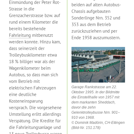
Einmündung der Peter Rot-
beiden auf alten Autobus-
Strasse in die
Chassis aufgebauten
Grenzacherstrasse bzw. auf
Sonderlinge Nrn. 352 und
rund einem Kilometer die
353 aus dem Betrieb
bereits bestehende
zurückzuziehen und per
Fahrleitung
mitbenutzt
Ende 1958 auszumustern.
werden konnte. Hinzu kam,
dass seinerzeit der
Trolleybuskilometer etwa
18 % billiger war als der
Wagenkilometer beim
Autobus, so dass man sich
vom Betrieb mit
elektrischen Fahrzeugen
Garage Rankstrasse am 22.
Oktober 1995. In der Bildmitte
eine deutliche
die Einstellhalle von 1957 mit
Kosteneinsparung
dem markanten Sheddach,
versprach. Die vorgesehene
davor die zehn
Gelenktrolleybusse Nrn. 901–
Umstellung erlitt allerdings
910 von 1968.
Verspätung. Die Kredite für
© Dominik Madörin, CH-Ettingen
die Fahrleitungsanlage und
(Bild-Nr. 151.178)
13 neue
Trolleybusse
waren