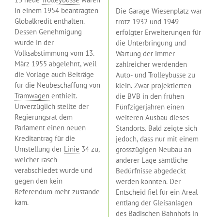
in einem 1954 beantragten
Die Garage Wiesenplatz war
Globalkredit enthalten.
trotz 1932 und 1949
Dessen Genehmigung
erfolgter Erweiterungen für
wurde in der
die Unterbringung und
Volksabstimmung vom 13.
Wartung der immer
März 1955 abgelehnt, weil
zahlreicher werdenden
die Vorlage auch Beiträge
Auto- und Trolleybusse zu
für die Neubeschaffung von
klein. Zwar projektierten
Tramwagen
enthielt.
die BVB in den frühen
Unverzüglich stellte der
Fünfzigerjahren einen
Regierungsrat dem
weiteren Ausbau dieses
Parlament einen neuen
Standorts. Bald zeigte sich
Kreditantrag für die
jedoch, dass nur mit einem
Umstellung der
Linie
34 zu,
grosszügigen Neubau an
welcher rasch
anderer Lage sämtliche
verabschiedet wurde und
Bedürfnisse abgedeckt
gegen den kein
werden konnten. Der
Referendum mehr zustande
Entscheid fiel für ein Areal
kam.
entlang der Gleisanlagen
des Badischen Bahnhofs in