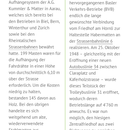
Aufhängesystem der A.G.
hervorgegangenen Basler
Kummler & Matter in Aarau,
Verkehrs-Betriebe (BVB)
welches sich bereits bei
endlich die lange
den Betrieben in Biel, Bern,
gewünschte Verbindung
Winterthur und Zürich
vom Friedhof am Hörnli zur
sowie bei den
Haltestelle Habermatten an
Rheintalischen
der
Strassenbahnlinie 6
Strassenbahnen
bewährt
realisieren. Am 25. Oktober
hatte. 199 Masten waren für
1948 – gleichzeitig mit der
die Aufhängung der
Eröffnung einer neuen
Fahrdrähte in einer Höhe
Autobuslinie 34
zwischen
von durchschnittlich 6,10 m
Claraplatz und
über der Strasse
Käferholzstrasse – wurde
erforderlich. Um die Kosten
dieses Teilstück der
niedrig zu halten,
Trolleybuslinie 31 eröffnet,
bestanden 145 davon aus
wodurch deren
Holz. Bei den übrigen
Betriebslänge auf 4’760 m
handelte es sich
anwuchs. Es war nun
weitgehend um alte,
möglich, den hiesigen
wiederverwendete
Zentralfriedhof aus zwei
Stahlmasten aus