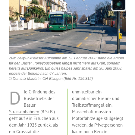
Zum Zeitpunkt dieser Aufnahme am 12. Februar 2008 stand die Ampel
für den Basler Trolleybusbetrieb längst nicht mehr auf Grün, sondern
bereits auf Dunkelrot. Ein gutes halbes Jahr später, am 30. Juni 2008,
endete der Betrieb nach 67 Jahren.
© Dominik Madörin, CH-Ettingen (Bild-Nr. 156.312)
D
ie Gründung des
unmittelbar ein
Busbetriebs der
dramatischer Brenn- und
Basler
Treibstoffmangel ein.
Strassenbahnen
(B.St.B.)
Massenhaft mussten
geht auf ein Ersuchen aus
Motorfahrzeuge stillgelegt
dem Jahr 1925 zurück, als
werden, da Privatpersonen
ein Grossrat die
kaum noch Benzin