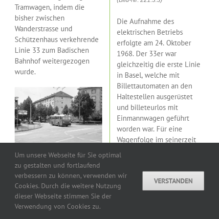
Tramwagen, indem die
bisher zwischen
Die Aufnahme des
Wanderstrasse und
elektrischen Betriebs
Schützenhaus verkehrende
erfolgte am 24. Oktober
Linie 33 zum Badischen
1968. Der 33er war
Bahnhof weitergezogen
gleichzeitig die erste Linie
wurde.
in Basel, welche mit
Billettautomaten an den
Haltestellen ausgerüstet
und billeteurlos mit
Einmannwagen geführt
worden war. Für eine
Wagenfolge im seinerzeit
üblichen
Um die Fahrzeuge von der
Um unsere Webseite für Sie optimal
Sechsminutenabstand zu
Garage Rankstrasse auf die
zu gestalten und fortlaufend
Linie 33 hin- bzw. wieder zur
Spitzenzeiten waren acht
verbessern zu können, verwenden wir
Garage zurückzuführen, bestand
VERSTANDEN
Fahrzeuge erforderlich.
Cookies. Durch die weitere Nutzung
zwischen den
Haltestellen
Peter
Vorwiegend kamen die
Rot-Strasse und Gewerbeschule
dieser Webseite stimmen Sie der
eine Dienstfahrleitung. Der
neuen
Gelenktrolleybusse
Verwendung von Cookies zu.
Wagen 358 befindet sich etwa
mit den Betriebsnummern
auf der Hälfte der Strecke im