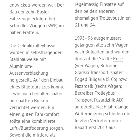
regelmässig Einsätze auf
entwickelt worden war. Der
den beiden anderen
Bau der zehn Basler
ehemaligen
Trolleybuslinien
Fahrzeuge erfolgte bei
31
und
34
.
Schindler Waggon (SWP) im
nahen Pratteln.
1995–96 ausgemustert
gelangten alle zehn Wagen
Die Gelenktrolleybusse
nach Bulgarien und wurden
wurden in selbsttragender
dort auf die Städte
Ruse
Stahlbauweise mit
(vier Wagen; Betreiber
Aluminium-
Gradski Transport, später
Aussenverblechung
Egged Bulgaria JS Co) bzw.
hergestellt. Auf den Einbau
Pazardzik
(sechs Wagen;
eines Billeteursitzes konnte
Betreiber Trolleybus
− wie auch bei allen später
Transport Pazardzhik AD)
beschafften Bussen –
aufgeteilt. Nach jahrelanger
verzichtet werden. Für
Weiternutzung schieden die
einen guten Fahrkomfort
letzten Vertreter dieser
sollte eine kombinierte
Bauart erst 2013 aus.
Luft-/Blattfederung sorgen.
Sowohl die mittlere als