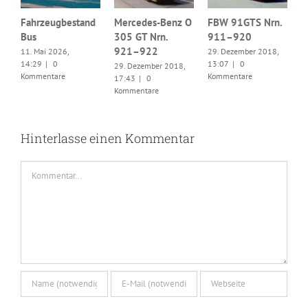
.
Fahrzeugbestand
Mercedes-Benz O
FBW 91GTS Nrn.
Bus
305 GT Nrn.
911–920
F
921–922
11. Mai 2026,
29. Dezember 2018,
B
14:29
|
0
13:07
|
0
29. Dezember 2018,
1
Kommentare
Kommentare
17:43
|
0
1
Kommentare
K
Hinterlasse einen Kommentar
Kommentar