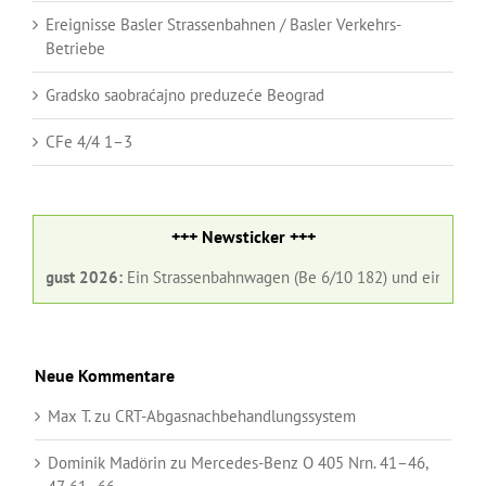
Ereignisse Basler Strassenbahnen / Basler Verkehrs-
Betriebe
Gradsko saobraćajno preduzeće Beograd
CFe 4/4 1–3
+++ Newsticker +++
st 2026:
Ein Strassenbahnwagen (Be 6/10 182) und ein Gelenkbus (Nr. 
Neue Kommentare
Max T.
zu
CRT-Abgasnachbehandlungssystem
Dominik Madörin
zu
Mercedes-Benz O 405 Nrn. 41–46,