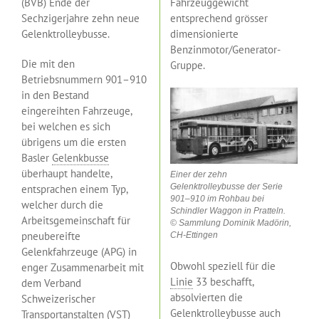
(BVB) Ende der
Fahrzeuggewicht
Sechzigerjahre zehn neue
entsprechend grösser
Gelenktrolleybusse.
dimensionierte
Benzinmotor/Generator-
Die mit den
Gruppe.
Betriebsnummern 901–910
in den Bestand
eingereihten Fahrzeuge,
bei welchen es sich
übrigens um die ersten
Basler
Gelenkbusse
überhaupt handelte,
Einer der zehn
Gelenktrolleybusse der Serie
entsprachen einem Typ,
901–910 im Rohbau bei
welcher durch die
Schindler Waggon in Pratteln.
Arbeitsgemeinschaft für
© Sammlung Dominik Madörin,
pneubereifte
CH-Ettingen
Gelenkfahrzeuge (APG) in
Obwohl speziell für die
enger Zusammenarbeit mit
Linie
33 beschafft,
dem Verband
absolvierten die
Schweizerischer
Gelenktrolleybusse auch
Transportanstalten (VST)