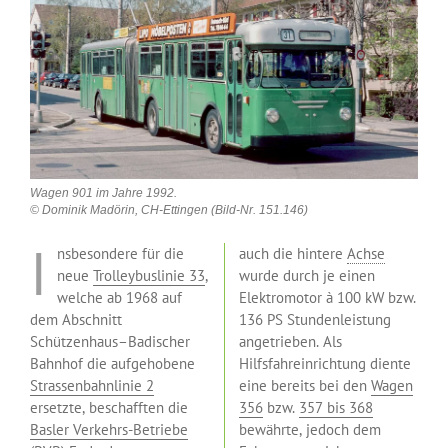
Wagen 901 im Jahre 1992.
© Dominik Madörin, CH-Ettingen (Bild-Nr. 151.146)
I
nsbesondere für die
auch die hintere
Achse
neue
Trolleybuslinie 33
,
wurde durch je einen
welche ab 1968 auf
Elektromotor à 100 kW bzw.
dem Abschnitt
136 PS Stundenleistung
Schützenhaus–Badischer
angetrieben. Als
Bahnhof die aufgehobene
Hilfsfahreinrichtung diente
Strassenbahnlinie 2
eine bereits bei den
Wagen
ersetzte, beschafften die
356
bzw.
357 bis 368
Basler Verkehrs-Betriebe
bewährte, jedoch dem