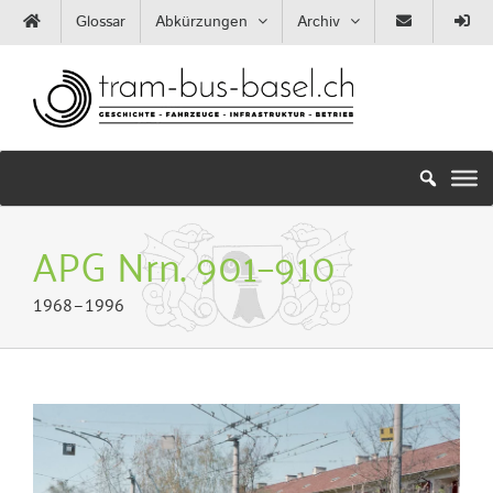
Zum
Glossar
Abkürzungen
Archiv
Inhalt
springen
APG Nrn. 901–910
1968–1996
Zeige
grösseres
Bild