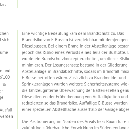
atz.
ächen
Eine wichtige Bedeutung kam dem Brandschutz zu. Das
d sich
Brandrisiko von E-Bussen ist vergleichbar mit demjenigen
Dieselbussen. Bei einem Brand in der Abstellanlage besta
räume
jedoch das Risiko eines Verlusts eines Teils der Busflotte.
wurde ein Brandschutzkonzept erarbeitet, um dieses Risik
minimieren. Der Lösungsansatz bestand in der Gliederung
rn und
Abstellanlage in Brandabschnitte, sodass im Brandfall max
6’100
E-Busse betroffen wären. Zusätzlich zu Brandmelde- und
Sprinkleranlagen wurden weitere Sicherheitssysteme wie
 für
die fahrzeuginterne Überwachung der Batteriezellen genu
er
Diese dienten der Früherkennung von Auffälligkeiten und
ge
reduzierten so das Brandrisiko. Auffällige E-Busse wurden 
einer speziellen Abstellfläche ausserhalb der Garage abgest
Ausfall
 werden
Die Positionierung im Norden des Areals liess Raum für ei
zukünftige städtebauliche Entwicklung im Süden entlang 