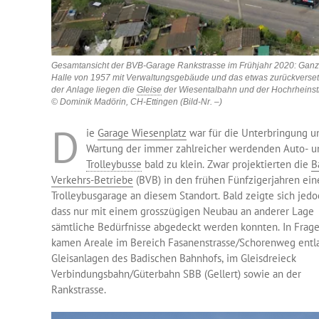
Gesamtansicht der BVB-Garage Rankstrasse im Frühjahr 2020: Ganz li
Halle von 1957 mit Verwaltungsgebäude und das etwas zurückversetzt
der Anlage liegen die
Gleise
der Wiesentalbahn und der Hochrheinst
© Dominik Madörin, CH-Ettingen (Bild-Nr. –)
D
ie
Garage Wiesenplatz
war für die Unterbringung u
Wartung der immer zahlreicher werdenden Auto- u
Trolleybusse
bald zu klein. Zwar projektierten die
B
Verkehrs-Betriebe
(BVB) in den frühen Fünfzigerjahren ein
Trolleybusgarage an diesem Standort. Bald zeigte sich jedo
dass nur mit einem grosszügigen Neubau an anderer Lage
sämtliche Bedürfnisse abgedeckt werden konnten. In Frag
kamen Areale im Bereich Fasanenstrasse/Schorenweg entl
Gleisanlagen des Badischen Bahnhofs, im Gleisdreieck
Verbindungsbahn/Güterbahn SBB (Gellert) sowie an der
Rankstrasse.