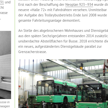
 31
und
Erst nach der Beschaffung der
Neoplan 923–934
wurde di
cht
neuere «Halle 72» mit Fahrdrähten versehen. Unmittelbar
rasse
der Aufgabe des Trolleybusbetriebs Ende Juni 2008 wurde
,
gesamte Fahrleitungsanlage demontiert.
An Stelle des abgebrochenen Wohnhauses und Dienstgeb
aus den späten Sechzigerjahren entstanden 2014 zusätzlic
unüberdachte Abstellflächen für Busse. 2018 errichtete d
ein neues, aufgeständertes Dienstgebäude parallel zur
Grenzacherstrasse.
usse in
hnwagen