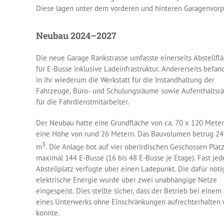
Diese lagen unter dem vorderen und hinteren Garagenvorpl
Neubau 2024–2027
Die neue Garage Rankstrasse umfasste einerseits Abstellfl
für E-Busse inklusive Ladeinfrastruktur. Andererseits befan
in ihr wiederum die Werkstatt für die Instandhaltung der
Fahrzeuge, Büro- und Schulungsräume sowie Aufenthalts
für die Fahrdienstmitarbeiter.
Der Neubau hatte eine Grundfläche von ca. 70 x 120 Mete
eine Höhe von rund 26 Metern. Das Bauvolumen betrug 24
3
m
. Die Anlage bot auf vier oberirdischen Geschossen Platz
maximal 144 E-Busse (16 bis 48 E-Busse je Etage). Fast jed
Abstellplatz verfügte über einen Ladepunkt. Die dafür nöti
elektrische Energie wurde über zwei unabhängige Netze
eingespeist. Dies stellte sicher, dass der Betrieb bei einem 
eines Unterwerks ohne Einschränkungen aufrechterhalten
konnte.