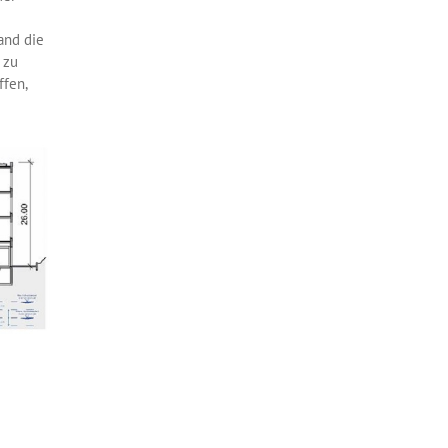
and die
 zu
ffen,