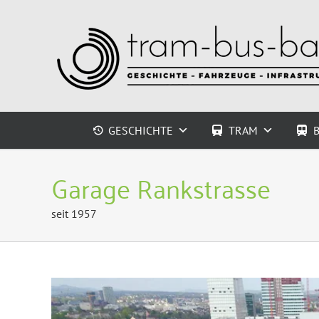
Zum
Inhalt
springen
GESCHICHTE
TRAM
Garage Rankstrasse
seit 1957
Zeige
grösseres
Bild