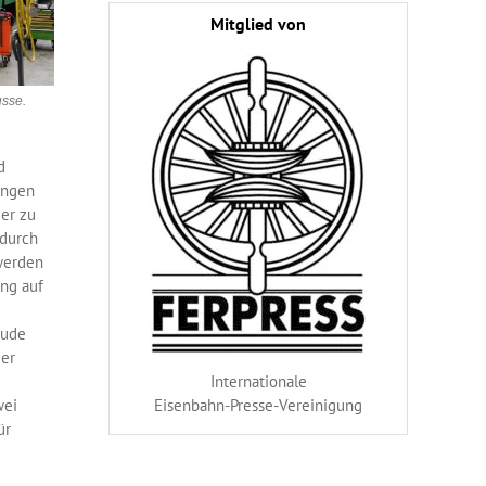
Mitglied von
usse.
d
ungen
er zu
odurch
werden
ung auf
äude
der
Internationale
Eisenbahn-Presse-Vereinigung
wei
ür