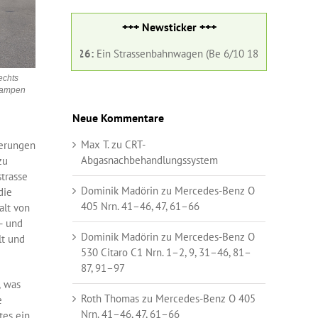
+++ Newsticker +++
6:
Ein Strassenbahnwagen (Be 6/10 182) und ein Gelenkbus (Nr. 98) de
echts
Rampen
Neue Kommentare
Max T.
zu
CRT-
derungen
Abgasnachbehandlungssystem
zu
trasse
Dominik Madörin
zu
Mercedes-Benz O
die
405 Nrn. 41–46, 47, 61–66
alt von
- und
Dominik Madörin
zu
Mercedes-Benz O
lt und
530 Citaro C1 Nrn. 1–2, 9, 31–46, 81–
87, 91–97
, was
Roth Thomas
zu
Mercedes-Benz O 405
e
Nrn. 41–46, 47, 61–66
tes ein.