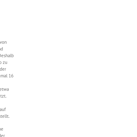
 von
nd
 Deshalb
o zu
 der
imal 16
 etwa
tzt.
auf
ellt.
ne
der