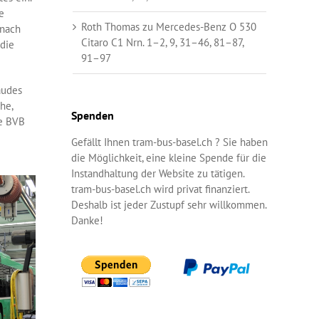
e
Roth Thomas
zu
Mercedes-Benz O 530
 nach
Citaro C1 Nrn. 1–2, 9, 31–46, 81–87,
 die
91–97
äudes
he,
Spenden
ie BVB
Gefällt Ihnen tram-bus-basel.ch ? Sie haben
die Möglichkeit, eine kleine Spende für die
Instandhaltung der Website zu tätigen.
tram-bus-basel.ch wird privat finanziert.
Deshalb ist jeder Zustupf sehr willkommen.
Danke!