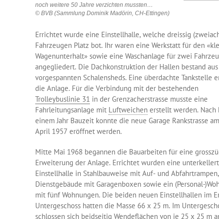
noch weitere 50 Jahre verzichten mussten…
© BVB (Sammlung Dominik Madörin, CH-Ettingen)
Errichtet wurde eine Einstellhalle, welche dreissig (zweiac
Fahrzeugen Platz bot. Ihr waren eine Werkstatt für den «kl
Wagenunterhalt» sowie eine Waschanlage für zwei Fahrze
angegliedert. Die Dachkonstruktion der Hallen bestand aus
vorgespannten Schalensheds. Eine überdachte Tankstelle e
die Anlage. Für die Verbindung mit der bestehenden
Trolleybuslinie 31
in der Grenzacherstrasse musste eine
Fahrleitungsanlage mit
Luftweichen
erstellt werden. Nach
einem Jahr Bauzeit konnte die neue Garage Rankstrasse am
April 1957 eröffnet werden.
Mitte Mai 1968 begannen die Bauarbeiten für eine grossz
Erweiterung der Anlage. Errichtet wurden eine unterkeller
Einstellhalle in Stahlbauweise mit Auf- und Abfahrtrampen,
Dienstgebäude mit Garagenboxen sowie ein (Personal-)Wo
mit fünf Wohnungen. Die beiden neuen Einstellhallen im E
Untergeschoss hatten die Masse 66 x 25 m. Im Untergesch
schlossen sich beidseitig Wendeflächen von je 25 x 25 m a