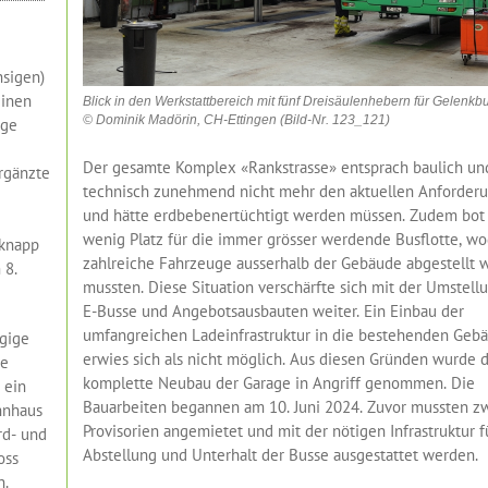
hsigen)
einen
Blick in den Werkstattbereich mit fünf Dreisäulenhebern für Gelenkb
© Dominik Madörin, CH-Ettingen (Bild-Nr. 123_121)
uge
Der gesamte Komplex «Rankstrasse» entsprach baulich un
rgänzte
technisch zunehmend nicht mehr den aktuellen Anforder
und hätte erdbebenertüchtigt werden müssen. Zudem bot 
wenig Platz für die immer grösser werdende Busflotte, w
 knapp
zahlreiche Fahrzeuge ausserhalb der Gebäude abgestellt 
 8.
mussten. Diese Situation verschärfte sich mit der Umstell
E-Busse und Angebotsausbauten weiter. Ein Einbau der
umfangreichen Ladeinfrastruktur in die bestehenden Geb
ügige
erwies sich als nicht möglich. Aus diesen Gründen wurde 
te
komplette Neubau der Garage in Angriff genommen. Die
 ein
Bauarbeiten begannen am 10. Juni 2024. Zuvor mussten z
hnhaus
Provisorien angemietet und mit der nötigen Infrastruktur f
rd- und
Abstellung und Unterhalt der Busse ausgestattet werden.
oss
n.