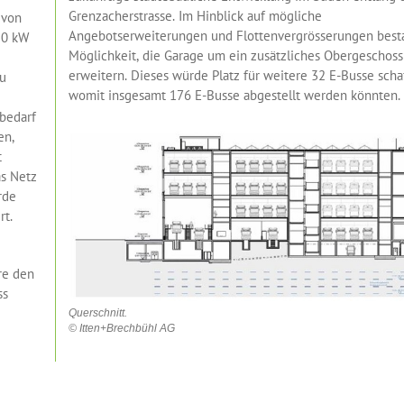
Grenzacherstrasse. Im Hinblick auf mögliche
 von
Angebotserweiterungen und Flottenvergrösserungen best
50 kW
Möglichkeit, die Garage um ein zusätzliches Obergeschoss
erweitern. Dieses würde Platz für weitere 32 E-Busse scha
zu
womit insgesamt 176 E-Busse abgestellt werden könnten.
ebedarf
en,
t
as Netz
rde
rt.
re den
ss
Querschnitt.
© Itten+Brechbühl AG