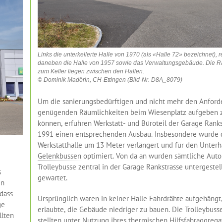
+++
1. August 202
Links die unterkellerte Halle von 1970 (als «Halle 72» bezeichnet), r
daneben die Halle von 1957 sowie das Verwaltungsgebäude. Die 
zum Keller liegen zwischen den Hallen.
© Dominik Madörin, CH-Ettingen (Bild-Nr. D8A_8079)
Um die sanierungsbedürftigen und nicht mehr den Anfor
genügenden Räumlichkeiten beim Wiesenplatz aufgeben 
können, erfuhren Werkstatt- und Büroteil der Garage Ranks
1991 einen entsprechenden Ausbau. Insbesondere wurde 
Werkstatthalle um 13 Meter verlängert und für den Unterh
Gelenkbussen
optimiert. Von da an wurden sämtliche Auto
Trolleybusse zentral in der Garage Rankstrasse untergestel
s
gewartet.
en
dass
Ursprünglich waren in keiner Halle Fahrdrähte aufgehängt
ge
erlaubte, die Gebäude niedriger zu bauen. Die Trolleybuss
llten
stellten unter Nutzung ihres thermischen Hilfsfahraggrega