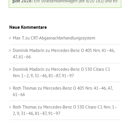
August 2026:
Ein Strassenbahnwagen (Be 6/10 182) und ein Gelenkbus (
Neue Kommentare
Max T.
zu
CRT-Abgasnachbehandlungssystem
Dominik Madörin
zu
Mercedes-Benz O 405 Nrn. 41–46,
47, 61–66
Dominik Madörin
zu
Mercedes-Benz O 530 Citaro C1
Nrn. 1–2, 9, 31–46, 81–87, 91–97
Roth Thomas
zu
Mercedes-Benz O 405 Nrn. 41–46, 47,
61–66
Roth Thomas
zu
Mercedes-Benz O 530 Citaro C1 Nrn. 1–
2, 9, 31–46, 81–87, 91–97