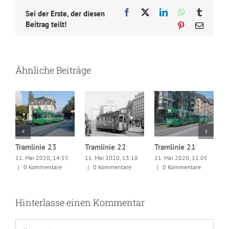
Facebook
X
LinkedIn
WhatsApp
Tumblr
Sei der Erste, der diesen
Beitrag teilt!
Pinterest
E-
Mail
Ähnliche Beiträge
Tramlinie 23
Tramlinie 22
Tramlinie 21
11. Mai 2020, 14:55
11. Mai 2020, 13:18
11. Mai 2020, 11:05
(
|
0 Kommentare
|
0 Kommentare
|
0 Kommentare
1
|
Hinterlasse einen Kommentar
Kommentar