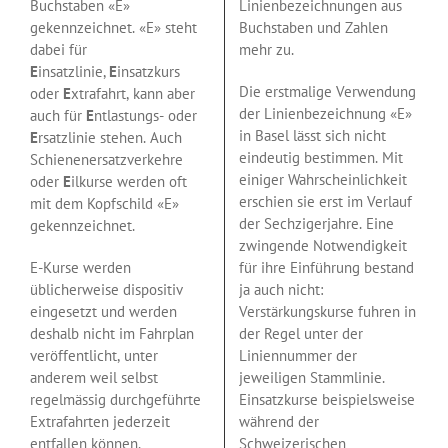
Buchstaben «E»
Linienbezeichnungen aus
gekennzeichnet. «E» steht
Buchstaben und Zahlen
dabei für
mehr zu.
E
insatzlinie,
E
insatzkurs
Die erstmalige Verwendung
oder
E
xtrafahrt, kann aber
der Linienbezeichnung «E»
auch für
E
ntlastungs- oder
in Basel lässt sich nicht
E
rsatzlinie stehen. Auch
eindeutig bestimmen. Mit
Schienenersatzverkehre
einiger Wahrscheinlichkeit
oder
E
ilkurse werden oft
erschien sie erst im Verlauf
mit dem Kopfschild «E»
der Sechzigerjahre. Eine
gekennzeichnet.
zwingende Notwendigkeit
E-Kurse werden
für ihre Einführung bestand
üblicherweise dispositiv
ja auch nicht:
eingesetzt und werden
Verstärkungskurse fuhren in
deshalb nicht im Fahrplan
der Regel unter der
veröffentlicht, unter
Liniennummer der
anderem weil selbst
jeweiligen Stammlinie.
regelmässig durchgeführte
Einsatzkurse beispielsweise
Extrafahrten jederzeit
während der
entfallen können.
Schweizerischen