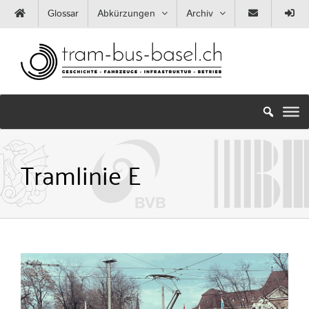
Zum
Glossar
Abkürzungen
Archiv
Inhalt
springen
Tramlinie E
Zeige
grösseres
Bild