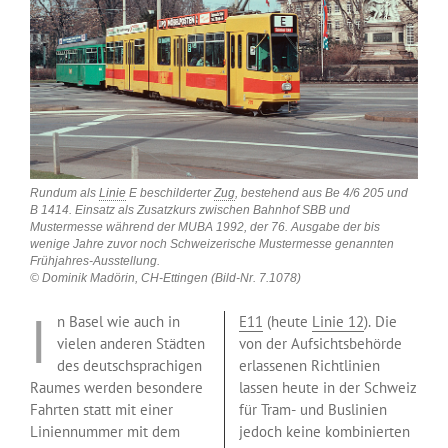
Rundum als
Linie
E beschilderter
Zug
, bestehend aus Be 4/6 205 und
B 1414. Einsatz als Zusatzkurs zwischen Bahnhof SBB und
Mustermesse während der MUBA 1992, der 76. Ausgabe der bis
wenige Jahre zuvor noch Schweizerische Mustermesse genannten
Frühjahres-Ausstellung.
© Dominik Madörin, CH-Ettingen (Bild-Nr. 7.1078)
I
n Basel wie auch in
E11
(heute
Linie 12
). Die
vielen anderen Städten
von der Aufsichtsbehörde
des deutschsprachigen
erlassenen Richtlinien
Raumes werden besondere
lassen heute in der Schweiz
Fahrten statt mit einer
für Tram- und Buslinien
Liniennummer mit dem
jedoch keine kombinierten