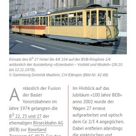
3
Einsatz des B
27 hinter Be 4/6 104 auf der BVB-Ringlinie 1/4
anlässlich der Ausstellung «Eisenbahn – Vorbild und Modell» (28.10.
bis 12.11.1978).
© Sammlung Dominik Madörin, CH-Ettingen (Bild-Nr. 42.48)
A
nlässlich der Fusion
Im Hinblick auf das
der Basler
Jubiläum «100 Jahre BEB»
Vorortsbahnen im
anno 2002 wurde der
Jahre 1974 gelangten die
Wagen 27 erneut
3
aufgearbeitet und optisch
B
22, 25 und 27
der
dem Ce 2/3 4 angeglichen.
ehemaligen
Birseckbahn AG
Dabei entfielen allerdings
(BEB) zur
Baselland
die elektrischen und