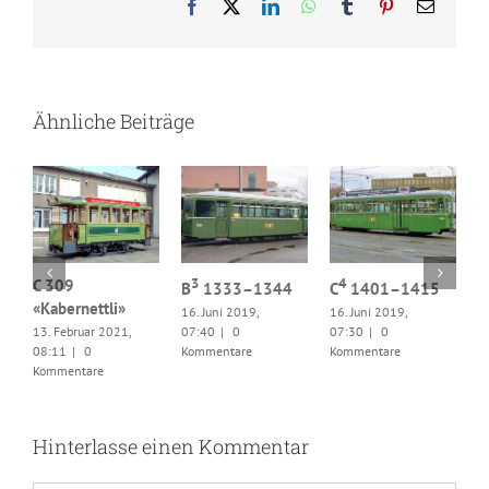
Facebook
X
LinkedIn
WhatsApp
Tumblr
Pinterest
E-
Mail
Ähnliche Beiträge
3
4
ss
C 309
B
1333–1344
C
1401–1415
«Kabernettli»
16. Juni 2019,
16. Juni 2019,
C
13. Februar 2021,
07:40
|
0
07:30
|
0
1
08:11
|
0
Kommentare
Kommentare
0
Kommentare
K
Hinterlasse einen Kommentar