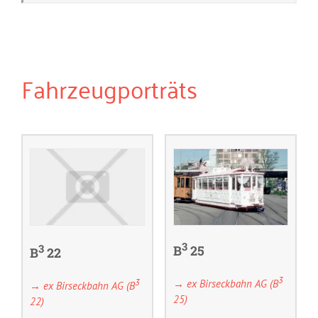
Fahrzeugporträts
3
3
B
25
B
22
3
3
→ ex Birseckbahn AG (B
→ ex Birseckbahn AG (B
25)
22)