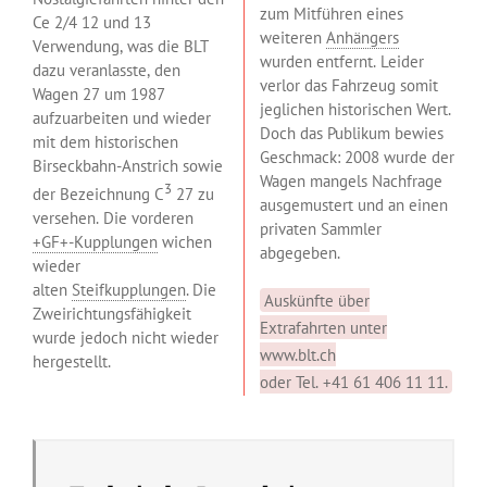
zum Mitführen eines
Ce 2/4 12 und 13
weiteren
Anhängers
Verwendung, was die BLT
wurden entfernt. Leider
dazu veranlasste, den
verlor das Fahrzeug somit
Wagen 27 um 1987
jeglichen historischen Wert.
aufzuarbeiten und wieder
Doch das Publikum bewies
mit dem historischen
Geschmack: 2008 wurde der
Birseckbahn-Anstrich sowie
Wagen mangels Nachfrage
3
der Bezeichnung C
27 zu
ausgemustert und an einen
versehen. Die vorderen
privaten Sammler
+GF+-Kupplungen
wichen
abgegeben.
wieder
alten
Steifkupplungen
. Die
Auskünfte über
Zweirichtungsfähigkeit
Extrafahrten unter
wurde jedoch nicht wieder
www.blt.ch
hergestellt.
oder Tel. +41 61 406 11 11.