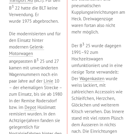
Transport AG
(BLT). Für den
pneumatischen
3
B
22 hatte die BLT keine
Kupplungseinrichtungen am
Verwendung. Er
Heck. Dreiwagenzüge
wurde 1975 abgebrochen.
waren fortan also nicht
mehr möglich.
Die modernisierten und für
den Einsatz hinter
3
Der B
25 wurde dagegen
modernen
Gelenk-
1991–92 zum
Motorwagen
Hochzeitswagen
3
angepassten B
25 und 27
umfunktioniert und in eine
kamen mit unveränderten
riesige Torte verwandelt:
Wagennummern noch ein
Der
Wagenkasten
wurde
paar Jahre auf der
Linie
10
weiss lackiert, mit
– der ehemaligen Strecke –
zahlreichen Accessoirs wie
zum Einsatz, bis sie ab 1980
Schleifchen, Herzchen,
in der Remise Rodersdorf
Glöckchen und weiterem
bzw. im
Depot
Hüslimatt
Kitsch versehen. Das Innere
remisiert wurden. In den
stand mit viel rotem Plüsch
Achtzigerjahren fanden sie
dem Äusseren in nichts
gelegentlich für
nach. Die Einrichtungen
Nostalgiefahrten hinter den