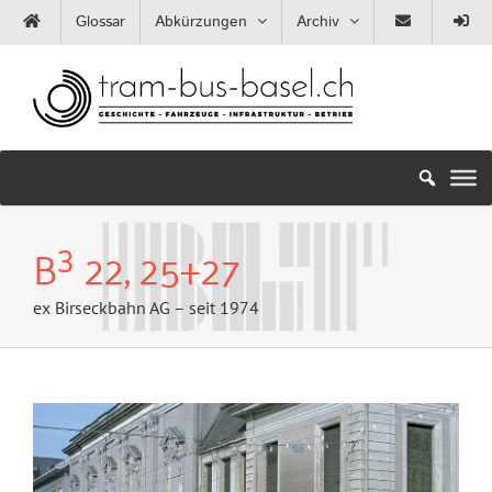
Zum
Glossar
Abkürzungen
Archiv
Inhalt
springen
3
B
22, 25+27
ex Birseckbahn AG – seit 1974
Zeige
grösseres
Bild