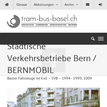
Zum
Glossar
Abkürzungen
Archiv
Inhalt
springen
Städtische
Verkehrsbetriebe Bern /
BERNMOBIL
Basler Fahrzeuge im Exil – SVB – 1994–1999, 2009
Zeige
grösseres
Bild