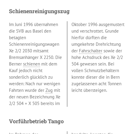
Schienenreinigungszug
Im Juni 1996 übernahmen
Oktober 1996 ausgemustert
die SVB aus Basel den
und verschrottet. Grunde
betagten
hierfür dürften die
Schienenreinigungswagen
umgekehrte Drehrichtung
Xe 2/2 2030 mitsamt
der
Fahrschalter
sowie der
Bremsanhänger X 2250. Die
hohe Achsdruck des Xe 2/2
Berner
schienen
mit dem
504 gewesen sein. Bei
Kauf jedoch nicht
vollen Schmutzbehältern
sonderlich glücklich zu
konnte dieser die in Bern
werden: Nach nur wenigen
zugelassenen acht Tonnen
Fahrten wurde der
Zug
mit
leicht übersteigen.
der neuen Bezeichnung Xe
2/2 504 + X 505 bereits im
Vorführbetrieb Tango