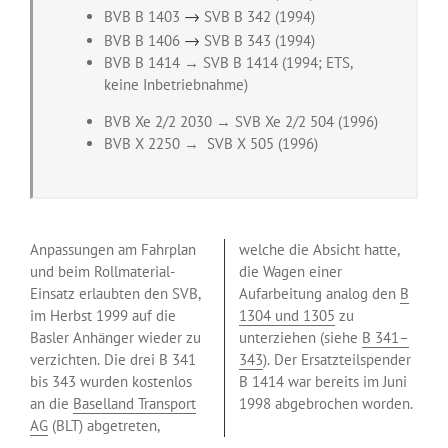
→
BVB B 1403
SVB B 342 (1994)
→
BVB B 1406
SVB B 343 (1994)
BVB B 1414 → SVB B 1414 (1994; ETS,
keine Inbetriebnahme)
BVB Xe 2/2 2030 → SVB Xe 2/2 504 (1996)
BVB X 2250 → SVB X 505 (1996)
Anpassungen am Fahrplan
welche die Absicht hatte,
und beim Rollmaterial-
die Wagen einer
Einsatz erlaubten den SVB,
Aufarbeitung analog den
B
im Herbst 1999 auf die
1304 und 1305
zu
Basler Anhänger wieder zu
unterziehen (siehe
B 341–
verzichten. Die drei B 341
343
). Der Ersatzteilspender
bis 343 wurden kostenlos
B 1414 war bereits im Juni
an die
Baselland Transport
1998 abgebrochen worden.
AG
(BLT) abgetreten,