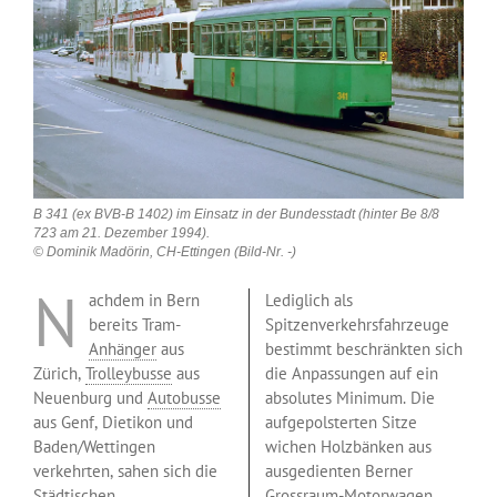
B 341 (ex BVB-B 1402) im Einsatz in der Bundesstadt (hinter Be 8/8
723 am 21. Dezember 1994).
© Dominik Madörin, CH-Ettingen (Bild-Nr. -)
N
achdem in Bern
Lediglich als
bereits Tram-
Spitzenverkehrsfahrzeuge
Anhänger
aus
bestimmt beschränkten sich
Zürich,
Trolleybusse
aus
die Anpassungen auf ein
Neuenburg und
Autobusse
absolutes Minimum. Die
aus Genf, Dietikon und
aufgepolsterten Sitze
Baden/Wettingen
wichen Holzbänken aus
verkehrten, sahen sich die
ausgedienten Berner
Städtischen
Grossraum-Motorwagen
.