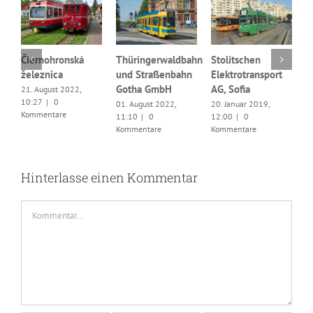
Čiernohronská
Thüringerwaldbahn
Stolitschen
železnica
und Straßenbahn
Elektrotransport
G
Gotha GmbH
AG, Sofia
21. August 2022,
s
10:27
|
0
01. August 2022,
20. Januar 2019,
p
Kommentare
11:10
|
0
12:00
|
0
B
Kommentare
Kommentare
2
1
K
Hinterlasse einen Kommentar
Kommentar