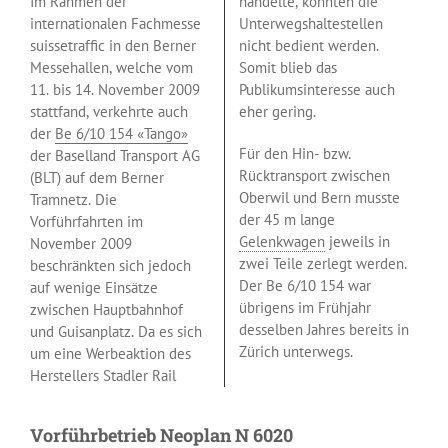
Im Rahmen der
handelte, konnten die
internationalen Fachmesse
Unterwegshaltestellen
suissetraffic in den Berner
nicht bedient werden.
Messehallen, welche vom
Somit blieb das
11. bis 14. November 2009
Publikumsinteresse auch
stattfand, verkehrte auch
eher gering.
der
Be 6/10 154 «Tango»
Für den Hin- bzw.
der Baselland Transport AG
Rücktransport zwischen
(BLT) auf dem Berner
Oberwil und Bern musste
Tramnetz. Die
der 45 m lange
Vorführfahrten im
Gelenkwagen
jeweils in
November 2009
zwei Teile zerlegt werden.
beschränkten sich jedoch
Der Be 6/10 154 war
auf wenige Einsätze
übrigens im Frühjahr
zwischen Hauptbahnhof
desselben Jahres bereits in
und Guisanplatz. Da es sich
Zürich unterwegs.
um eine Werbeaktion des
Herstellers Stadler Rail
Vorführbetrieb Neoplan N 6020