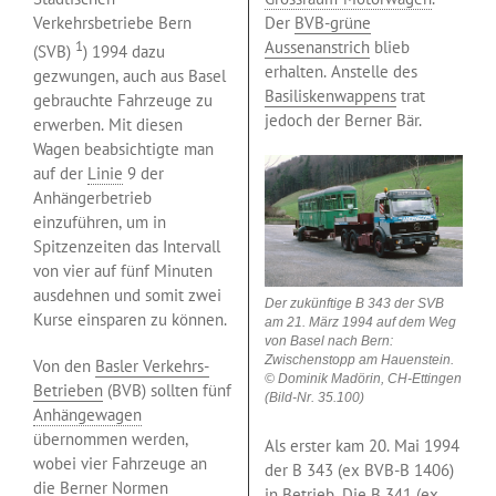
Verkehrsbetriebe Bern
Der
BVB-grüne
1
Aussenanstrich
blieb
(SVB)
) 1994 dazu
erhalten. Anstelle des
gezwungen, auch aus Basel
Basiliskenwappens
trat
gebrauchte Fahrzeuge zu
jedoch der Berner Bär.
erwerben. Mit diesen
Wagen beabsichtigte man
auf der
Linie
9 der
Anhängerbetrieb
einzuführen, um in
Spitzenzeiten das Intervall
von vier auf fünf Minuten
ausdehnen und somit zwei
Der zukünftige B 343 der SVB
Kurse einsparen zu können.
am 21. März 1994 auf dem Weg
von Basel nach Bern:
Zwischenstopp am Hauenstein.
Von den
Basler Verkehrs-
© Dominik Madörin, CH-Ettingen
Betrieben
(BVB) sollten fünf
(Bild-Nr. 35.100)
Anhängewagen
übernommen werden,
Als erster kam 20. Mai 1994
wobei vier Fahrzeuge an
der B 343 (ex BVB-B 1406)
die Berner Normen
in Betrieb. Die B 341 (ex