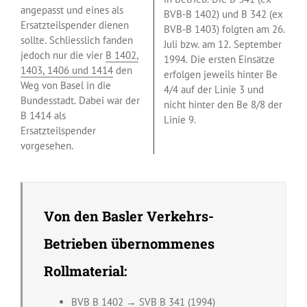
angepasst und eines als
BVB-B 1402) und B 342 (ex
Ersatzteilspender dienen
BVB-B 1403) folgten am 26.
sollte. Schliesslich fanden
Juli bzw. am 12. September
jedoch nur die vier
B 1402,
1994. Die ersten Einsätze
1403, 1406 und 1414
den
erfolgen jeweils hinter Be
Weg von Basel in die
4/4 auf der Linie 3 und
Bundesstadt. Dabei war der
nicht hinter den Be 8/8 der
B 1414 als
Linie 9.
Ersatzteilspender
vorgesehen.
Von den Basler Verkehrs-
Betrieben übernommenes
Rollmaterial:
BVB B 1402 → SVB B 341 (1994)