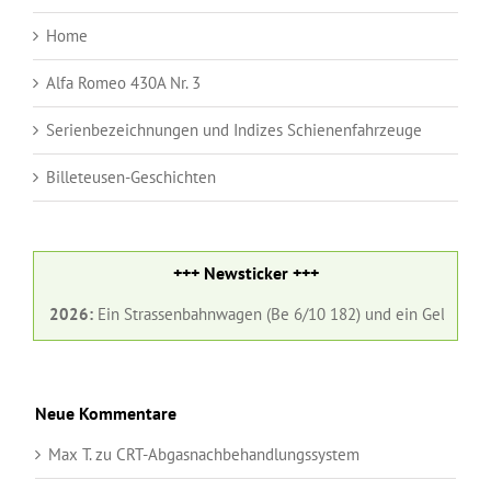
Home
Alfa Romeo 430A Nr. 3
Serienbezeichnungen und Indizes Schienenfahrzeuge
Billeteusen-Geschichten
+++ Newsticker +++
026:
Ein Strassenbahnwagen (Be 6/10 182) und ein Gelenkbus (Nr. 98) d
Neue Kommentare
Max T.
zu
CRT-Abgasnachbehandlungssystem