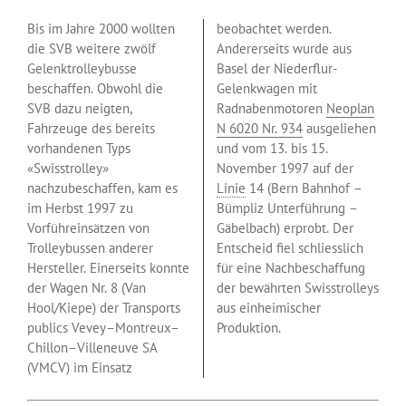
Bis im Jahre 2000 wollten
beobachtet werden.
die SVB weitere zwölf
Andererseits wurde aus
Gelenktrolleybusse
Basel der Niederflur-
beschaffen. Obwohl die
Gelenkwagen mit
SVB dazu neigten,
Radnabenmotoren
Neoplan
Fahrzeuge des bereits
N 6020 Nr. 934
ausgeliehen
vorhandenen Typs
und vom 13. bis 15.
«Swisstrolley»
November 1997 auf der
nachzubeschaffen, kam es
Linie
14 (Bern Bahnhof –
im Herbst 1997 zu
Bümpliz Unterführung –
Vorführeinsätzen von
Gäbelbach) erprobt. Der
Trolleybussen anderer
Entscheid fiel schliesslich
Hersteller. Einerseits konnte
für eine Nachbeschaffung
der Wagen Nr. 8 (Van
der bewährten Swisstrolleys
Hool/Kiepe) der Transports
aus einheimischer
publics Vevey–Montreux–
Produktion.
Chillon–Villeneuve SA
(VMCV) im Einsatz