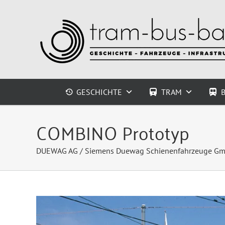
Zum
Inhalt
springen
GESCHICHTE
TRAM
COMBINO Prototyp
DUEWAG AG / Siemens Duewag Schienenfahrzeuge G
Zeige
grösseres
Bild