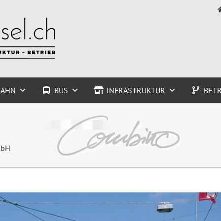
BAHN
BUS
INFRASTRUKTUR
BETR
mbH