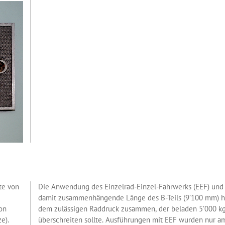
+++
1. August 2026:
E
te von
Die Anwendung des Einzelrad-Einzel-Fahrwerks (EEF) und
damit zusammenhängende Länge des B-Teils (9’100 mm) h
on
dem zulässigen Raddruck zusammen, der beladen 5’000 kg
e).
überschreiten sollte. Ausführungen mit EEF wurden nur a