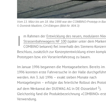
Vom 13. März bis am 18. Mai 1998 war der COMBINO-Prototyp in Bas
© Dominik Madörin, CH-Ettingen (Bild-Nr. 804.3)
I
m Rahmen der
Entwicklung des neuen, modularen Nied
Strassenbahnwagens NF 100
(später unter dem Mark
COMBINO bekannt) fiel innerhalb des Siemens-Konzern
Beschluss, zusätzlich zur Konzeptentwicklung einen kompl
Prototypen bzw. ein Vorserienfahrzeug zu bauen.
Im Januar 1996 begannen die Montagearbeiten. Bereits im 
1996 konnten erste Fahrversuche in der Halle durchgeführ
werden. Am 3. Juli 1996 – exakt sieben Monate nach
Montagebeginn – erfolgte das feierliche Rollout des Proto
1
auf dem Werkareal der DUEWAG AG in DE-Düsseldorf
).
Gleichzeitig fand die Produktbezeichnung «COMBINO» ers
Verwendung.