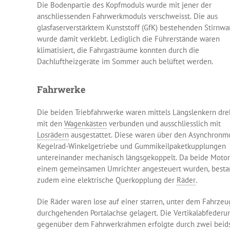
Die Bodenpartie des Kopfmoduls wurde mit jener der
anschliessenden Fahrwerkmoduls verschweisst. Die aus
glasfaserverstärktem Kunststoff (GfK) bestehenden Stirnw
wurde damit verklebt. Lediglich die Führerstände waren
klimatisiert, die Fahrgasträume konnten durch die
Dachluftheizgeräte im Sommer auch belüftet werden.
Fahrwerke
Die beiden Triebfahrwerke waren mittels Längslenkern dre
mit den
Wagenkästen
verbunden und ausschliesslich mit
Losrädern
ausgestattet. Diese waren über den Asynchronmo
Kegelrad-Winkelgetriebe und Gummikeilpaketkupplungen
untereinander mechanisch längsgekoppelt. Da beide Moto
einem gemeinsamen Umrichter angesteuert wurden, besta
zudem eine elektrische Querkopplung der
Räder
.
Die Räder waren lose auf einer starren, unter dem Fahrze
durchgehenden Portalachse gelagert. Die Vertikalabfederu
gegenüber dem Fahrwerkrahmen erfolgte durch zwei beids