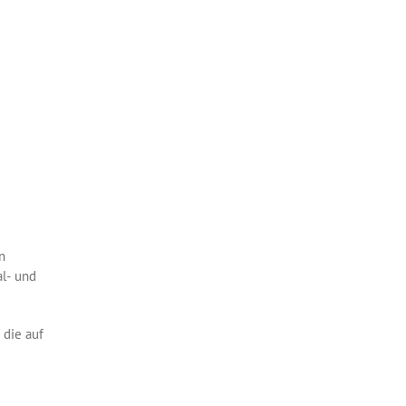
n
l- und
 die auf