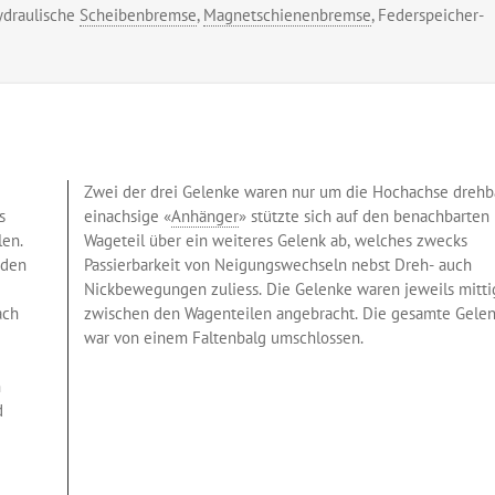
hydraulische
Scheibenbremse
,
Magnetschienenbremse
, Federspeicher-
Zwei der drei Gelenke waren nur um die Hochachse drehba
s
einachsige «
Anhänger
» stützte sich auf den benachbarten
len.
Wageteil über ein weiteres Gelenk ab, welches zwecks
 den
Passierbarkeit von Neigungswechseln nebst Dreh- auch
Nickbewegungen zuliess. Die Gelenke waren jeweils mitti
ach
zwischen den Wagenteilen angebracht. Die gesamte Gelen
war von einem Faltenbalg umschlossen.
n
d