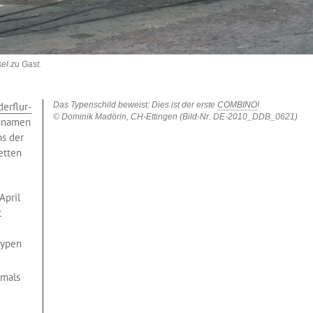
el zu Gast.
erflur-
Das Typenschild beweist: Dies ist der erste
COMBINO
!
© Dominik Madörin, CH-Ettingen (Bild-Nr. DE-2010_DDB_0621)
ennamen
s der
etten
April
t
typen
tmals