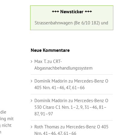
+++ Newsticker +++
in Strassenbahnwagen (Be 6/10 182) und ein Gelenkbus (Nr. 98) der Ba
Neue Kommentare
Max T.
zu
CRT-
Abgasnachbehandlungssystem
Dominik Madörin
zu
Mercedes-Benz O
405 Nrn. 41–46, 47, 61–66
Dominik Madörin
zu
Mercedes-Benz O
530 Citaro C1 Nrn. 1–2, 9, 31–46, 81–
 die
87, 91–97
ing mit
 nicht
Roth Thomas
zu
Mercedes-Benz O 405
m
Nrn. 41–46, 47, 61–66