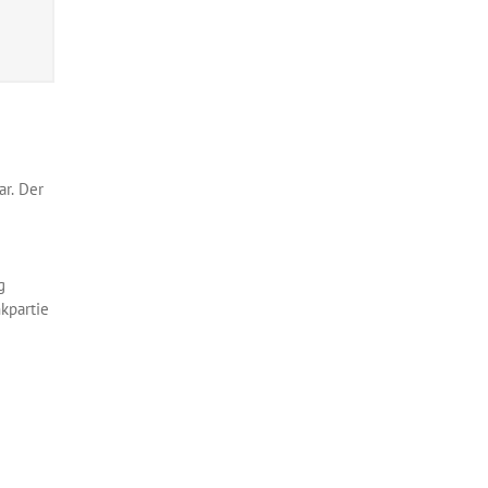
r. Der
g
kpartie