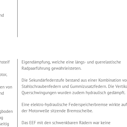
and
hsteif
Eigendämpfung, welche eine längs- und querelastische
Radpaarführung gewährleisteten.
tor,
Die Sekundärfederstufe bestand aus einer Kombination vo
Stahlschraubenfedern und Gummizusatzfedern. Die Vertika
ren von
Querschwingungen wurden zudem hydraulisch gedämpft.
nd
Eine elektro-hydraulische Federspeicherbremse wirkte auf
der Motorwelle sitzende Bremsscheibe.
ugboden
ng
Das EEF mit den schwenkbaren Rädern war keine
eitig