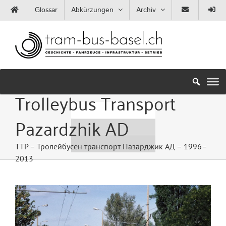
Zum
Glossar
Abkürzungen
Archiv
Inhalt
springen
Trolleybus Transport
Pazardzhik AD
TTP – Тролейбусен транспорт Пазарджик АД – 1996–
2013
Zeige
grösseres
Bild