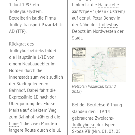
1. Juni 1993 ein
Linien ist die
Haltestelle
Trolleybussystem.
жк”Устрем” (Bezirk Ustrem)
Betreiberin ist die Firma
auf der ul. Petar Bonev in
Trolley Transport Pazardzhik
der Nähe des
Trolleybus
-
AD (TTP).
Depots
im Nordwesten der
Stadt.
Rückgrat des
Trolleybusbetriebs bildet
die Hauptlinie 1/1E von
einem Neubaugebiet im
Norden durch die
Innenstadt zum weit südlich
der Stadt gelegenen
Netzplan Pazardzik (Stand
Bahnhof. Dabei fährt die
2012)
Expresslinie 1E nach der
Überquerung des Flusses
Bei der Betriebseröffnung
Mariza auf direktem Weg
standen den TTP 14
zum Bahnhof, während die
gebrauchte Zweiachs-
Linie
1 die zwei Minuten
Trolleybusse
der Typen
längere Route durch die ul.
Skoda 9Tr (Nrn. 01, 03, 05