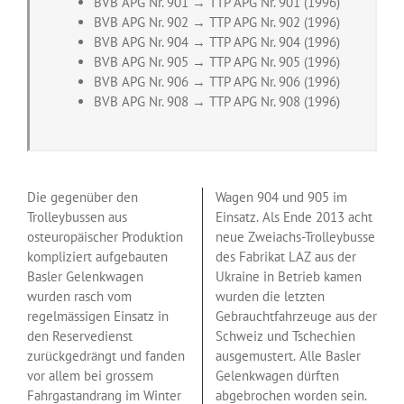
BVB APG Nr. 901 → TTP APG Nr. 901 (1996)
BVB APG Nr. 902 → TTP APG Nr. 902 (1996)
BVB APG Nr. 904 → TTP APG Nr. 904 (1996)
BVB APG Nr. 905 → TTP APG Nr. 905 (1996)
BVB APG Nr. 906 → TTP APG Nr. 906 (1996)
BVB APG Nr. 908 → TTP APG Nr. 908 (1996)
Die gegenüber den
Wagen 904 und 905 im
Trolleybussen aus
Einsatz. Als Ende 2013 acht
osteuropäischer Produktion
neue Zweiachs-Trolleybusse
kompliziert aufgebauten
des Fabrikat LAZ aus der
Basler Gelenkwagen
Ukraine in Betrieb kamen
wurden rasch vom
wurden die letzten
regelmässigen Einsatz in
Gebrauchtfahrzeuge aus der
den Reservedienst
Schweiz und Tschechien
zurückgedrängt und fanden
ausgemustert. Alle Basler
vor allem bei grossem
Gelenkwagen dürften
Fahrgastandrang im Winter
abgebrochen worden sein.