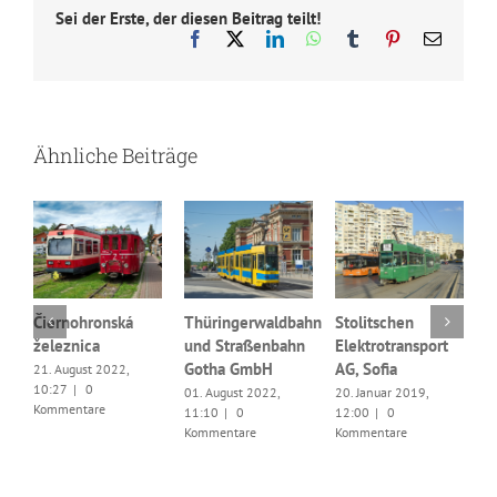
Sei der Erste, der diesen Beitrag teilt!
Facebook
X
LinkedIn
WhatsApp
Tumblr
Pinterest
E-
Mail
Ähnliche Beiträge
Čiernohronská
Thüringerwaldbahn
Stolitschen
železnica
und Straßenbahn
Elektrotransport
G
Gotha GmbH
AG, Sofia
21. August 2022,
s
10:27
|
0
01. August 2022,
20. Januar 2019,
p
Kommentare
11:10
|
0
12:00
|
0
B
Kommentare
Kommentare
2
1
K