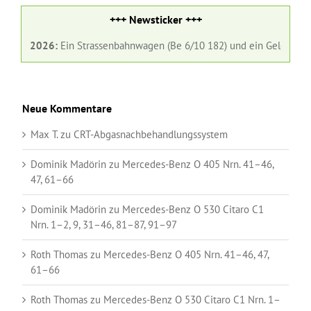
+++ Newsticker +++
 2026:
Ein Strassenbahnwagen (Be 6/10 182) und ein Gelenkbus (Nr. 98)
Neue Kommentare
Max T.
zu
CRT-Abgasnachbehandlungssystem
Dominik Madörin
zu
Mercedes-Benz O 405 Nrn. 41–46,
47, 61–66
Dominik Madörin
zu
Mercedes-Benz O 530 Citaro C1
Nrn. 1–2, 9, 31–46, 81–87, 91–97
Roth Thomas
zu
Mercedes-Benz O 405 Nrn. 41–46, 47,
61–66
Roth Thomas
zu
Mercedes-Benz O 530 Citaro C1 Nrn. 1–