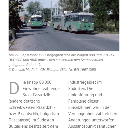
Am 27. September 1997 begegnen sich die Wagen 908 und 904 (ex
BVB 908 und 904) unweit des ausserhalb des Stadtzentrums
gelegenen Bahnhofs.
© Dominik Madörin, CH-Ettingen (Bild-Nr. BG-1997.368)
D
ie knapp 80’000
Industriegebiet im
Einwohner zählende
Südosten. Die
Stadt Pazardzik
Linienführung und
(andere deutsche
Fahrpläne dieser
Schreibweisen Pazardzhik
Einsatzlinien war in der
bzw. Pasardschik, bulgarisch
Vergangenheit zahlreichen
Пазарджик) im Südosten
Änderungen unterworfen.
Bulgariens besitzt seit dem
Ausgangspunkt sämtlicher