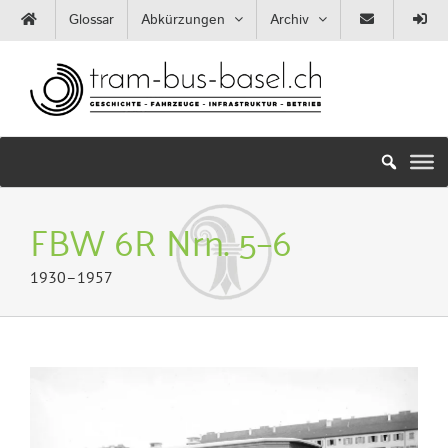
Zum
Glossar
Abkürzungen
Archiv
Inhalt
springen
FBW 6R Nrn. 5–6
1930–1957
Zeige
grösseres
Bild