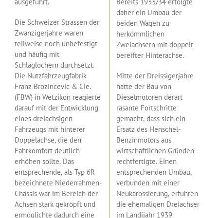
ausgeführt.
Bereits 1933/34 erfolgte
daher ein Umbau der
Die Schweizer Strassen der
beiden Wagen zu
Zwanzigerjahre waren
herkömmlichen
teilweise noch unbefestigt
Zweiachsern mit doppelt
und häufig mit
bereifter Hinterachse.
Schlaglöchern durchsetzt.
Die Nutzfahrzeugfabrik
Mitte der Dreissigerjahre
Franz Brozincevic & Cie.
hatte der Bau von
(FBW) in Wetzikon reagierte
Dieselmotoren derart
darauf mit der Entwicklung
rasante Fortschritte
eines dreiachsigen
gemacht, dass sich ein
Fahrzeugs mit hinterer
Ersatz des Henschel-
Doppelachse, die den
Benzinmotors aus
Fahrkomfort deutlich
wirtschaftlichen Gründen
erhöhen sollte. Das
rechtfertigte. Einen
entsprechende, als Typ 6R
entsprechenden Umbau,
bezeichnete Niederrahmen-
verbunden mit einer
Chassis war im Bereich der
Neukarossierung, erfuhren
Achsen stark gekröpft und
die ehemaligen Dreiachser
ermöglichte dadurch eine
im Landijahr 1939.