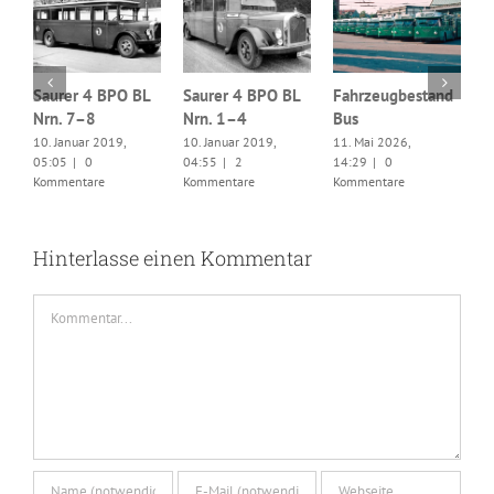
Saurer 4 BPO BL
Saurer 4 BPO BL
Fahrzeugbestand
Nrn. 7–8
Nrn. 1–4
Bus
F
10. Januar 2019,
10. Januar 2019,
11. Mai 2026,
8
05:05
|
0
04:55
|
2
14:29
|
0
1
Kommentare
Kommentare
Kommentare
0
K
Hinterlasse einen Kommentar
Kommentar