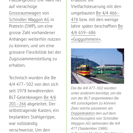
auf vierachsige
Vielfachsteuerung mit den
Grossraumwagen
von
umgebauten
Be 4/4 466–
Schindler Waggon AG
in
476
bzw. mit den wenige
Pratteln (SWP), um eine
Jahre später beschafften
Be
grosse Zahl vorhandener
4/6 659–686
Anhänger weiterhin nutzen
«Guggummere»
.
zu können, und um eine
grössere Flexibilität bei der
Zugzusammenstellung zu
erhalten.
Technisch wurden die Be
4/4 477–502 von den sich
Die Be 4/4 477–502 wurden
seit 1978 bewährenden
unter anderem benötigt, um die
BLT-
Gelenkwagen
Be 4/6
von der BLT angemieteten Be
201–266
abgeleitet. Der
4/6 zurückgeben zu können.
Zwei solche passieren als
selbsttragende Kasten, ein
Doppeltraktion
den auf dem
beplanktes Stahlgerippe,
Anschlussgleis von Schindler
war vollständig
Waggon AG stehenden Be 4/4
477 (September 1986).
verschweisst. Um den