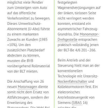
möglichst viele Pendler
festgelegten
zum Umsteigen vom Auto
Wagenendverjüngungen auf
auf das öffentliche
der linken, türlosen Seite
Verkehrsmittel zu bewegen.
nicht verringert werden
Dieses Umweltschutz-
konnten, entstand ein
Abonnement (U-Abo) führte
asymmetrischer Fahrzeug-
zu einem markanten
Grundriss. Die
Monomotor-
Zuwachs an Kunden (1985
Drehgestelle
entsprachen
+10%). Um den
praktisch vollständig jenen
zusätzlichen Platzbedarf
der BLT-Be 4/6 201–266.
abdecken zu können,
Beim Antrieb und der
mussten die BVB
Steuerung hielt man an der
vorübergehend Rollmaterial
konventionellen
von der BLT mieten.
Technologie mit Untersitz-
Die Anschaffung von 26
Nockenfahrschalter
und
neuen
Motorwagen
diente
Kollektormotoren fest. Ein
somit nicht dem Ersatz von
elektronisches
Altfahrzeugen, sondern der
Antriebssteuergerät von
Erweiterung des
Siemens (
SIBAS
16)
Platzangebots. Die Wahl fiel
erlaubte die