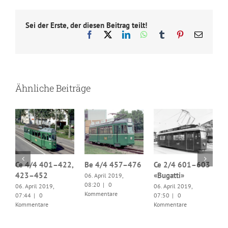
Sei der Erste, der diesen Beitrag teilt!
Facebook
X
LinkedIn
WhatsApp
Tumblr
Pinterest
E-
Mail
Ähnliche Beiträge
6
Ce 4/4 401–422,
Be 4/4 457–476
Ce 2/4 601–603
423–452
«Bugatti»
06. April 2019,
B
08:20
|
0
06. April 2019,
06. April 2019,
0
Kommentare
07:44
|
0
07:50
|
0
0
Kommentare
Kommentare
K