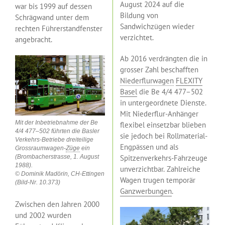
August 2024 auf die
war bis 1999 auf dessen
Bildung von
Schrägwand unter dem
Sandwichzügen wieder
rechten Führerstandfenster
verzichtet.
angebracht.
Ab 2016 verdrängten die in
grosser Zahl beschafften
Niederflurwagen
FLEXITY
Basel
die Be 4/4 477–502
in untergeordnete Dienste.
Mit Niederflur-Anhänger
Mit der Inbetriebnahme der Be
flexibel einsetzbar blieben
4/4 477–502 führten die Basler
sie jedoch bei Rollmaterial-
Verkehrs-Betriebe dreiteilige
Engpässen und als
Grossraumwagen-
Züge
ein
(Brombacherstrasse, 1. August
Spitzenverkehrs-Fahrzeuge
1988).
unverzichtbar. Zahlreiche
© Dominik Madörin, CH-Ettingen
Wagen trugen temporär
(Bild-Nr. 10.373)
Ganzwerbungen
.
Zwischen den Jahren 2000
und 2002 wurden