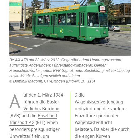
Be 4/4 478 am 22. März 2012. Gegenüber dem Ursprungszustand
auffälligste Änderungen: Führerstand-Klimagerät, kleiner
Frontscheinwerfer, neues BVB-Signet, neue Bestuhlung mit Textilbezug
sowie Matrix-Anzeigen seitlich und hinten.
© Dominik Madörin, CH-Ettingen (Bild-Nr. 10_115)
A
uf den 1. März 1984
3 die
führten die
Basler
Wagenkastenverjüngung
Verkehrs-Betriebe
reduziert und die vordere
(BVB) und die
Baselland
Einzeltüre ganz in der
Transport AG
(BLT) einen
Wagenkastenflucht
besonders preisgünstigen
belassen. Da aber die durch
Umwelttarif ein, um
die engen Kurven