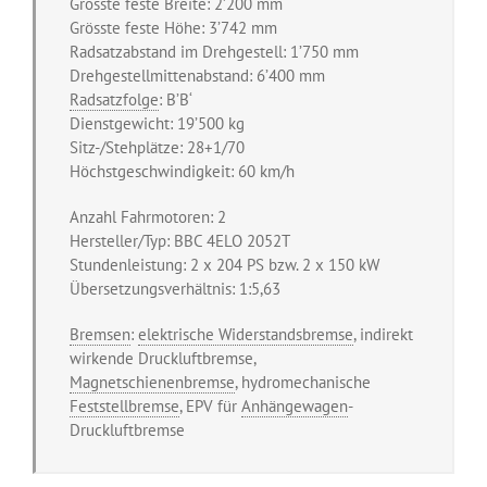
Grösste feste Breite: 2’200 mm
Grösste feste Höhe: 3’742 mm
Radsatzabstand im Drehgestell: 1’750 mm
Drehgestellmittenabstand: 6’400 mm
Radsatzfolge
: B’B‘
Dienstgewicht: 19’500 kg
Sitz-/Stehplätze: 28+1/70
Höchstgeschwindigkeit: 60 km/h
Anzahl Fahrmotoren: 2
Hersteller/Typ: BBC 4ELO 2052T
Stundenleistung: 2 x 204 PS bzw. 2 x 150 kW
Übersetzungsverhältnis: 1:5,63
Bremsen
:
elektrische Widerstandsbremse
, indirekt
wirkende Druckluftbremse,
Magnetschienenbremse
, hydromechanische
Feststellbremse
, EPV für
Anhängewagen
-
Druckluftbremse