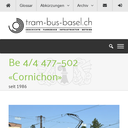
Zum
Glossar
Abkürzungen
Archiv
Inhalt
springen
Be 4/4 477–502
«Cornichon»
seit 1986
Zeige
grösseres
Bild