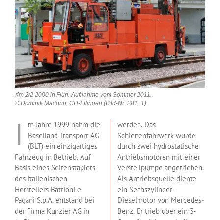
Xm 2/2 2000 in Flüh. Aufnahme vom Sommer 2011.
© Dominik Madörin, CH-Ettingen (Bild-Nr. 281_1)
I
m Jahre 1999 nahm die
werden. Das
Baselland Transport AG
Schienenfahrwerk wurde
(BLT) ein einzigartiges
durch zwei hydrostatische
Fahrzeug in Betrieb. Auf
Antriebsmotoren mit einer
Basis eines Seitenstaplers
Verstellpumpe angetrieben.
des italienischen
Als Antriebsquelle diente
Herstellers Battioni e
ein Sechszylinder-
Pagani S.p.A. entstand bei
Dieselmotor von Mercedes-
der Firma Künzler AG in
Benz. Er trieb über ein 3-