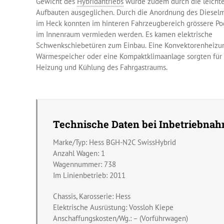
Gewicht des
Hybridantriebs
wurde zudem durch die leicht
Aufbauten ausgeglichen. Durch die Anordnung des Diesel
im Heck konnten im hinteren Fahrzeugbereich grössere Po
im Innenraum vermieden werden. Es kamen elektrische
Schwenkschiebetüren zum Einbau. Eine Konvektorenheizu
Wärmespeicher oder eine Kompaktklimaanlage sorgten für
Heizung und Kühlung des Fahrgastraums.
Technische Daten bei Inbetriebnah
Marke/Typ: Hess BGH-N2C SwissHybrid
Anzahl Wagen: 1
Wagennummer: 738
Im Linienbetrieb: 2011
Chassis, Karosserie: Hess
Elektrische Ausrüstung: Vossloh Kiepe
Anschaffungskosten/Wg.: – (Vorführwagen)