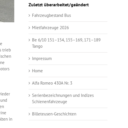
Zuletzt überarbeitet/geändert
Fahrzeugbestand Bus
Mietfahrzeuge 2026
Be 6/10 151–154, 155–169, 171–189
pe
Tango
 trieb
ischen
Impressum
ine
otors
Home
Alfa Romeo 430A Nr. 3
ieder
Serienbezeichnungen und Indizes
 und
Schienenfahrzeuge
ten
eine
Billeteusen-Geschichten
lten in