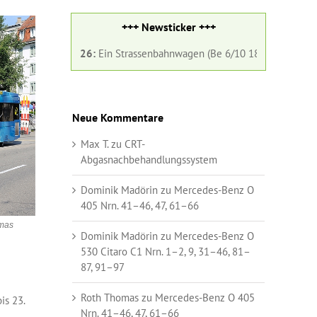
+++ Newsticker +++
2026:
Ein Strassenbahnwagen (Be 6/10 182) und ein Gelenkbus (Nr. 98)
Neue Kommentare
Max T.
zu
CRT-
Abgasnachbehandlungssystem
Dominik Madörin
zu
Mercedes-Benz O
405 Nrn. 41–46, 47, 61–66
mas
Dominik Madörin
zu
Mercedes-Benz O
530 Citaro C1 Nrn. 1–2, 9, 31–46, 81–
87, 91–97
Roth Thomas
zu
Mercedes-Benz O 405
is 23.
Nrn. 41–46, 47, 61–66