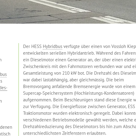
Der HESS
Hybridbus
verfügte über einen von Vossloh Kie
entwickelten seriellen Hybridantrieb. Während des Fahrens
m
ein Dieselmotor einen Generator an, der über einen elektr
Zwischenkreis mit den Fahrmotoren verbunden war und e
Gesamtleistung von 210 kW bot. Die Drehzahl des Dieselm
dbus
war dabei lastabhängig, aber gleichmässig. Die beim
us
Bremsvorgang anfallende Bremsenergie wurde von einem
des-
Supercap-Speichersystem (Hochleistungs-Kondensatoren)
aufgenommen. Beim Beschleunigen stand diese Energie w
n
zur Verfügung. Die Energieflüsse zwischen Generator, ESS
Traktionsmotor wurden elektronisch geregelt. Dabei konn
verschiedenen Betriebsmodelle gewählt werden, welche 
Drehzahlreduzierung des Dieselmotors bis hin zum Abscha
iedenen
unterschiedlichsten Zeitfenstern erlaubten.
ktisch