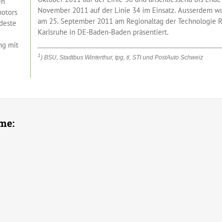
en
November 2011 auf der Linie 34 im Einsatz. Ausserdem w
motors
am 25. September 2011 am Regionaltag der Technologie 
deste
Karlsruhe in DE-Baden-Baden präsentiert.
ng mit
1
) BSU, Stadtbus Winterthur, tpg, tl, STI und PostAuto Schweiz
me: