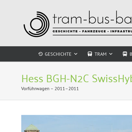
Zum
Inhalt
springen
GESCHICHTE
TRAM
Hess BGH-N2C SwissHyb
Vorführwagen – 2011–2011
Zeige
grösseres
Bild