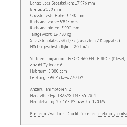
Länge über Stossbalken: 17’976 mm
Breite: 2’550 mm
Grösste feste Höhe: 3’440 mm
Radstand vorne: 5’845 mm
Radstand hinten: 5’990 mm
Taragewicht: 19’780 kg
Sitz-/Stehplätze: 39+1/77 (zusätzlich 2 Klappsitze)
Höchstgeschwindigkeit: 80 km/h
Verbrennungsmotor: IVECO N60 ENT EURO 5 (Diesel, T
Anzahl Zylinder: 6
Hubraum: 5’880 ccm
Leistung: 299 PS bzw. 220 kW
Anzahl Fahrmotoren: 2
Hersteller/Typ: TRASYS TMF 35-28-4
Nennleistung: 2 x 163 PS bzw. 2 x 120 kW
Bremsen
: Zweikreis-Druckluftbremse,
elektrodynamis