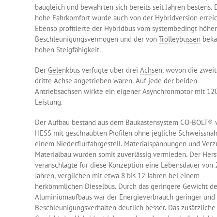
baugleich und bewährten sich bereits seit Jahren bestens. 
hohe Fahrkomfort wurde auch von der Hybridversion erreic
Ebenso profitierte der Hybridbus vom systembedingt höhe
Beschleunigungsvermögen und der von
Trolleybussen
beka
hohen Steigfähigkeit.
Der
Gelenkbus
verfügte über drei
Achsen
, wovon die zwei
dritte Achse angetrieben waren. Auf jede der beiden
Antriebsachsen wirkte ein eigener Asynchronmotor mit 12
Leistung.
Der Aufbau bestand aus dem Baukastensystem CO-BOLT® 
HESS mit geschraubten Profilen ohne jegliche Schweissnäh
einem Niederflurfahrgestell. Materialspannungen und Verz
Materialbau wurden somit zuverlässig vermieden. Der Hers
veranschlagte für diese Konzeption eine Lebensdauer von 
Jahren, verglichen mit etwa 8 bis 12 Jahren bei einem
herkömmlichen Dieselbus. Durch das geringere Gewicht d
Aluminiumaufbaus war der Energieverbrauch geringer und
Beschleunigungsverhalten deutlich besser. Das zusätzliche