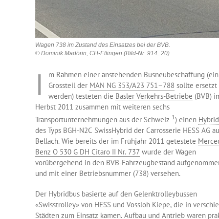
Wagen 738 im Zustand des Einsatzes bei der BVB.
© Dominik Madörin, CH-Ettingen (Bild-Nr. 914_20)
I
m Rahmen einer anstehenden Busneubeschaffung (ein
Grossteil der
MAN NG 353/A23 751–788
sollte ersetzt
werden) testeten die
Basler Verkehrs-Betriebe
(BVB) i
Herbst 2011 zusammen mit weiteren sechs
1
Transportunternehmungen aus der Schweiz
) einen
Hybri
des Typs BGH-N2C SwissHybrid der Carrosserie HESS AG a
Bellach. Wie bereits der im Frühjahr 2011 getestete
Merce
Benz O 530 G DH Citaro II Nr. 737
wurde der Wagen
vorübergehend in den BVB-Fahrzeugbestand aufgenomme
und mit einer Betriebsnummer (738) versehen.
Der Hybridbus basierte auf den Gelenktrolleybussen
«Swisstrolley» von HESS und Vossloh Kiepe, die in versch
Städten zum Einsatz kamen. Aufbau und Antrieb waren pra