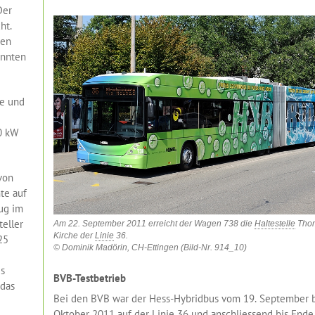
Der
ht.
ren
+++
1. August 
nnten
te und
0 kW
von
te auf
ug im
teller
Am 22. September 2011 erreicht der Wagen 738 die
Haltestelle
Tho
Kirche der
Linie
36.
25
© Dominik Madörin, CH-Ettingen (Bild-Nr. 914_10)
es
BVB-Testbetrieb
 das
Bei den BVB war der Hess-Hybridbus vom 19. September b
Oktober 2011 auf der Linie 36 und anschliessend bis Ende