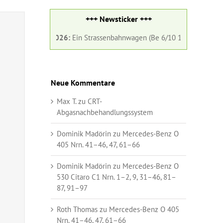
+++ Newsticker +++
ust 2026:
Ein Strassenbahnwagen (Be 6/10 182) und ein Gelenkbus (Nr.
Neue Kommentare
Max T.
zu
CRT-
Abgasnachbehandlungssystem
Dominik Madörin
zu
Mercedes-Benz O
405 Nrn. 41–46, 47, 61–66
Dominik Madörin
zu
Mercedes-Benz O
530 Citaro C1 Nrn. 1–2, 9, 31–46, 81–
87, 91–97
Roth Thomas
zu
Mercedes-Benz O 405
Nrn. 41–46, 47, 61–66