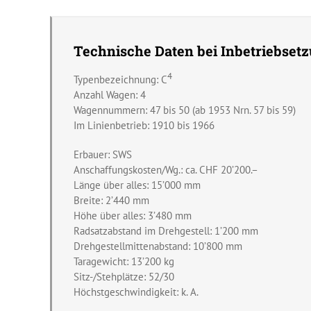
Technische Daten bei Inbetriebsetz
4
Typenbezeichnung: C
Anzahl Wagen: 4
Wagennummern: 47 bis 50 (ab 1953 Nrn. 57 bis 59)
Im Linienbetrieb: 1910 bis 1966
Erbauer: SWS
Anschaffungskosten/Wg.: ca. CHF 20’200.–
Länge über alles: 15’000 mm
Breite: 2’440 mm
Höhe über alles: 3’480 mm
Radsatzabstand im Drehgestell: 1’200 mm
Drehgestellmittenabstand: 10’800 mm
Taragewicht: 13’200 kg
Sitz-/Stehplätze: 52/30
Höchstgeschwindigkeit: k. A.