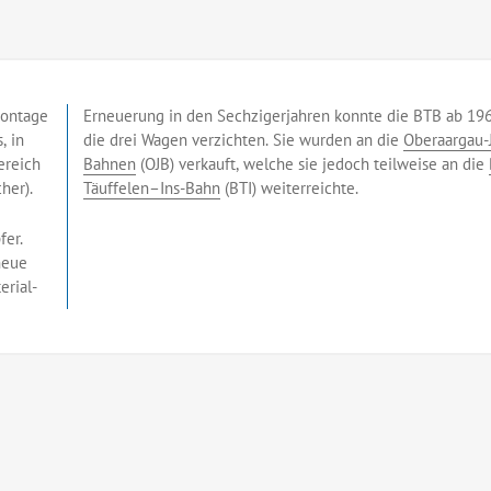
Montage
Erneuerung in den Sechzigerjahren konnte die BTB ab 19
, in
die drei Wagen verzichten. Sie wurden an die
Oberaargau-
ereich
Bahnen
(OJB) verkauft, welche sie jedoch teilweise an die
her).
Täuffelen–Ins-Bahn
(BTI) weiterreichte.
er.
neue
erial-