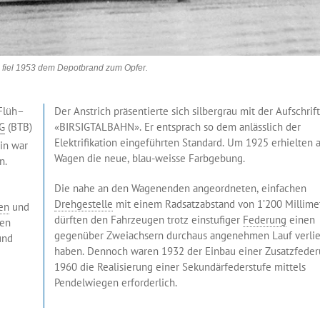
fiel 1953 dem Depotbrand zum Opfer.
 Flüh–
Der Anstrich präsentierte sich silbergrau mit der Aufschrift
AG
(BTB)
«BIRSIGTALBAHN». Er entsprach so dem anlässlich der
Elektrifikation eingeführten Standard. Um 1925 erhielten a
tin war
Wagen die neue, blau-weisse Farbgebung.
n.
Die nahe an den Wagenenden angeordneten, einfachen
Drehgestelle
mit einem Radsatzabstand von 1’200 Millime
en
und
dürften den Fahrzeugen trotz einstufiger
Federung
einen
den
gegenüber Zweiachsern durchaus angenehmen Lauf verli
und
haben. Dennoch waren 1932 der Einbau einer Zusatzfede
1960 die Realisierung einer Sekundärfederstufe mittels
Pendelwiegen erforderlich.