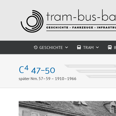
Zum
Inhalt
springen
GESCHICHTE
TRAM
4
C
47–50
später Nrn. 57–59 – 1910–1966
Zeige
grösseres
Bild