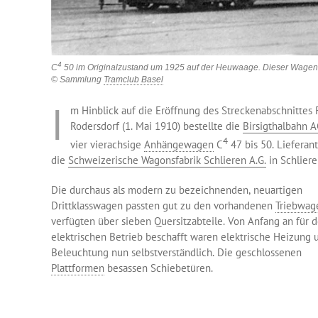
4
C
50 im Originalzustand um 1925 auf der Heuwaage. Dieser Wagen 
© Sammlung
Tramclub Basel
I
m Hinblick auf die Eröffnung des Streckenabschnittes
Rodersdorf (1. Mai 1910) bestellte die
Birsigthalbahn 
4
vier vierachsige
Anhängewagen
C
47 bis 50. Lieferan
die
Schweizerische Wagonsfabrik Schlieren A.G.
in Schliere
Die durchaus als modern zu bezeichnenden, neuartigen
Drittklasswagen passten gut zu den vorhandenen
Triebwag
verfügten über sieben Quersitzabteile. Von Anfang an für 
elektrischen Betrieb beschafft waren elektrische Heizung 
Beleuchtung nun selbstverständlich. Die geschlossenen
Plattformen
besassen Schiebetüren.