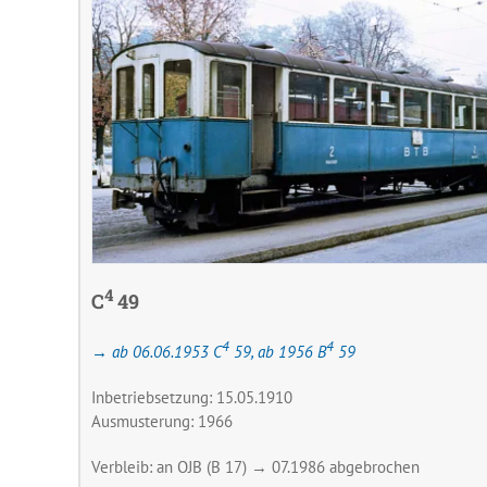
4
C
49
4
4
→ ab 06.06.1953 C
59, ab 1956 B
59
Inbetriebsetzung: 15.05.1910
Ausmusterung: 1966
Verbleib: an OJB (B 17) → 07.1986 abgebrochen