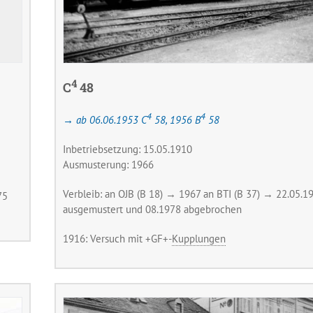
4
C
48
4
4
→ ab 06.06.1953 C
58, 1956 B
58
Inbetriebsetzung: 15.05.1910
Ausmusterung: 1966
Verbleib: an OJB (B 18) → 1967 an BTI (B 37) → 22.05.1
75
ausgemustert und 08.1978 abgebrochen
1916: Versuch mit +GF+-
Kupplungen