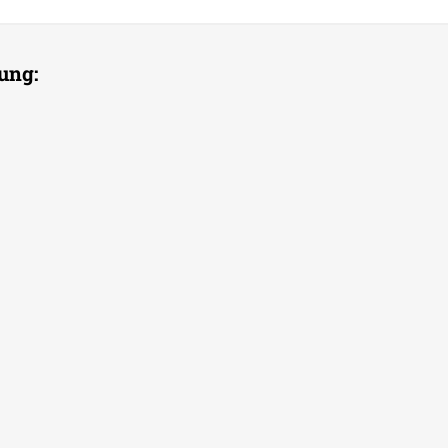
ung:
+++
1. Aug