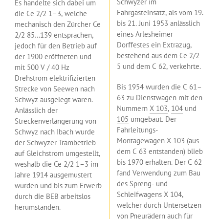
Schwyzer im
Es handelte sich dabei um
Fahrgasteinsatz, als vom 19.
die Ce 2/2 1–3, welche
bis 21. Juni 1953 anlässlich
mechanisch den Zürcher Ce
eines Arlesheimer
2/2 85…139 entsprachen,
Dorffestes ein Extrazug,
jedoch für den Betrieb auf
bestehend aus dem Ce 2/2
der 1900 eröffneten und
5 und dem C 62, verkehrte.
mit 500 V / 40 Hz
Drehstrom elektrifizierten
Bis 1954 wurden die C 61–
Strecke von Seewen nach
63 zu Dienstwagen mit den
Schwyz ausgelegt waren.
Nummern
X 103
,
104
und
Anlässlich der
105
umgebaut. Der
Streckenverlängerung von
Fahrleitungs-
Schwyz nach Ibach wurde
Montagewagen X 103 (aus
der Schwyzer Trambetrieb
dem C 63 entstanden) blieb
auf Gleichstrom umgestellt,
bis 1970 erhalten. Der C 62
weshalb die Ce 2/2 1–3 im
fand Verwendung zum Bau
Jahre 1914 ausgemustert
des Spreng- und
wurden und bis zum Erwerb
Schleifwagens X 104,
durch die BEB arbeitslos
welcher durch Untersetzen
herumstanden.
von Pneurädern auch für