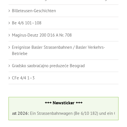
Billeteusen-Geschichten
Be 4/6 101–108
Magirus-Deutz 200 D16 A Nr. 708
Ereignisse Basler Strassenbahnen / Basler Verkehrs-
Betriebe
Gradsko saobraćajno preduzeće Beograd
CFe 4/4 1–3
+++ Newsticker +++
ust 2026:
Ein Strassenbahnwagen (Be 6/10 182) und ein Gelenkbus (Nr.