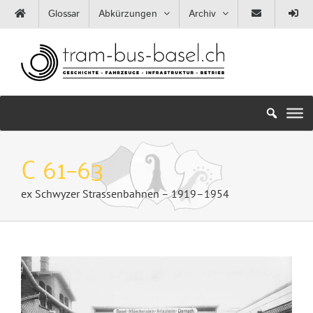
Zum
Glossar
Abkürzungen
Archiv
Inhalt
springen
C 61–63
ex Schwyzer Strassenbahnen – 1919–1954
Zeige
grösseres
Bild