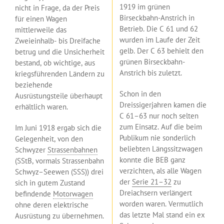
1919 im grünen
nicht in Frage, da der Preis
Birseckbahn-Anstrich in
für einen Wagen
Betrieb. Die C 61 und 62
mittlerweile das
wurden im Laufe der Zeit
Zweieinhalb- bis Dreifache
gelb. Der C 63 behielt den
betrug und die Unsicherheit
grünen Birseckbahn-
bestand, ob wichtige, aus
Anstrich bis zuletzt.
kriegsführenden Ländern zu
beziehende
Schon in den
Ausrüstungsteile überhaupt
Dreissigerjahren kamen die
erhältlich waren.
C 61–63 nur noch selten
zum Einsatz. Auf die beim
Im Juni 1918 ergab sich die
Publikum nie sonderlich
Gelegenheit, von den
beliebten Längssitzwagen
Schwyzer
Strassenbahnen
konnte die BEB ganz
(SStB, vormals Strassenbahn
verzichten, als alle Wagen
Schwyz–Seewen (SSS)) drei
der
Serie 21–32
zu
sich in gutem Zustand
Dreiachsern verlängert
befindende
Motorwagen
worden waren. Vermutlich
ohne deren elektrische
das letzte Mal stand ein ex
Ausrüstung zu übernehmen.