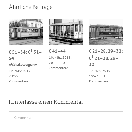
Ähnliche Beiträge
3
2;
C 41–44
C 21–28, 29–32;
C 51–54; C
51–
3
19. März 2019,
54
C
21–28, 29–
C
20:11
|
0
«Valutawagen»
32
5
Kommentare
19. März 2019,
17. März 2019,
«
20:33
|
0
19:47
|
0
1
Kommentare
Kommentare
2
K
Hinterlasse einen Kommentar
Kommentar