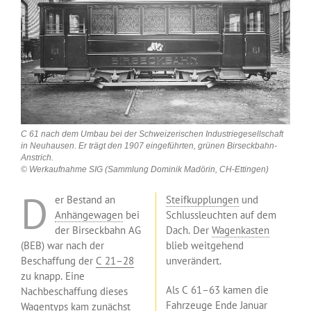
C 61 nach dem Umbau bei der Schweizerischen Industriegesellschaft
in Neuhausen. Er trägt den 1907 eingeführten, grünen Birseckbahn-
Anstrich.
© Werkaufnahme SIG (Sammlung Dominik Madörin, CH-Ettingen)
D
er Bestand an
Steifkupplungen
und
Anhängewagen
bei
Schlussleuchten auf dem
der Birseckbahn AG
Dach. Der
Wagenkasten
(BEB) war nach der
blieb weitgehend
Beschaffung der
C 21–28
unverändert.
zu knapp. Eine
Als C 61–63 kamen die
Nachbeschaffung dieses
Fahrzeuge Ende Januar
Wagentyps kam zunächst