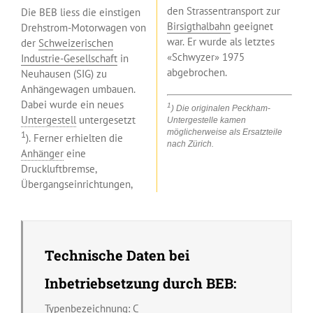
den Strassentransport zur
Die BEB liess die einstigen
Birsigthalbahn
geeignet
Drehstrom-Motorwagen von
war. Er wurde als letztes
der
Schweizerischen
«Schwyzer» 1975
Industrie-Gesellschaft
in
abgebrochen.
Neuhausen (SIG) zu
Anhängewagen umbauen.
Dabei wurde ein neues
1
) Die originalen Peckham-
Untergestell
untergesetzt
Untergestelle kamen
möglicherweise als Ersatzteile
1
). Ferner erhielten die
nach Zürich.
Anhänger
eine
Druckluftbremse,
Übergangseinrichtungen,
Technische Daten bei
Inbetriebsetzung durch BEB:
Typenbezeichnung: C