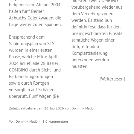
mussten zwei COMBINO
beigemessen. Ab Juni 2004
vorübergehend wieder aus
halfen fünf
Berner
dem Verkehr gezogen
Achtachs-Gelenkwagen
, die
werden. Es stand nun
Lage weiter zu entspannen.
definitiv fest, dass für den
uneingeschränkten Einsatz
Entsprechend dem
sämtliche Wagen einer
Sanierungsplan von STS
tiefgreifenden
wurden in einer ersten
Komplettsanierung
Phase, welche Mitte April
unterzogen werden
2004 anlief, alle 28 Basler
mussten.
COMBINO durch Sicht- und
Farbeindringprüfungen
[
Weiterlesen
]
sowie durch Röntgen
vorsorglich auf Schäden
überprüft. Fünf Wagen (Be
Zuletzt aktualisiert am 26. Juli 2026 von Dominik Madörin
Von
Dominik Madörin
|
0 Kommentare