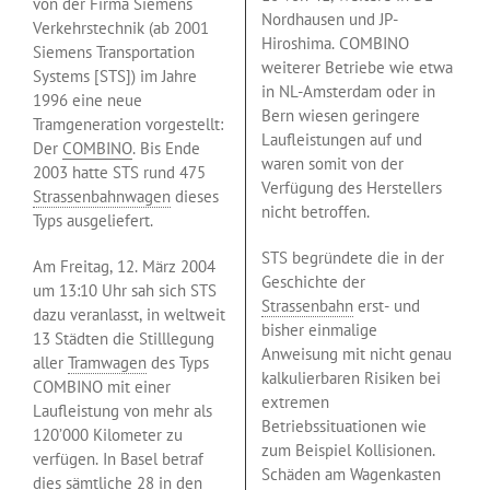
von der Firma Siemens
Nordhausen und JP-
Verkehrstechnik (ab 2001
Hiroshima. COMBINO
Siemens Transportation
weiterer Betriebe wie etwa
Systems [STS]) im Jahre
in NL-Amsterdam oder in
1996 eine neue
Bern wiesen geringere
Tramgeneration vorgestellt:
Laufleistungen auf und
Der
COMBINO
. Bis Ende
waren somit von der
2003 hatte STS rund 475
Verfügung des Herstellers
Strassenbahnwagen
dieses
nicht betroffen.
Typs ausgeliefert.
STS begründete die in der
Am Freitag, 12. März 2004
Geschichte der
um 13:10 Uhr sah sich STS
Strassenbahn
erst- und
dazu veranlasst, in weltweit
bisher einmalige
13 Städten die Stilllegung
Anweisung mit nicht genau
aller
Tramwagen
des Typs
kalkulierbaren Risiken bei
COMBINO mit einer
extremen
Laufleistung von mehr als
Betriebssituationen wie
120’000 Kilometer zu
zum Beispiel Kollisionen.
verfügen. In Basel betraf
Schäden am Wagenkasten
dies sämtliche 28 in den