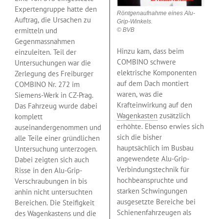
Expertengruppe hatte den
Röntgenaufnahme eines Alu-
Auftrag, die Ursachen zu
Grip-Winkels.
ermitteln und
© BVB
Gegenmassnahmen
Hinzu kam, dass beim
einzuleiten. Teil der
COMBINO schwere
Untersuchungen war die
elektrische Komponenten
Zerlegung des Freiburger
auf dem Dach montiert
COMBINO Nr. 272 im
waren, was die
Siemens-Werk in CZ-Prag.
Krafteinwirkung auf den
Das Fahrzeug wurde dabei
Wagenkasten
zusätzlich
komplett
erhöhte. Ebenso erwies sich
auseinandergenommen und
sich die bisher
alle Teile einer gründlichen
hauptsächlich im Busbau
Untersuchung unterzogen.
angewendete Alu-Grip-
Dabei zeigten sich auch
Verbindungstechnik für
Risse in den Alu-Grip-
hochbeanspruchte und
Verschraubungen in bis
starken Schwingungen
anhin nicht untersuchten
ausgesetzte Bereiche bei
Bereichen. Die Steifigkeit
Schienenfahrzeugen als
des Wagenkastens und die