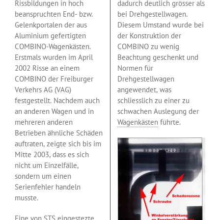
Rissbildungen in hoch
dadurch deutlich grösser als
beanspruchten End- bzw.
bei Drehgestellwagen.
Gelenkportalen der aus
Diesem Umstand wurde bei
Aluminium gefertigten
der Konstruktion der
COMBINO-Wagenkästen.
COMBINO zu wenig
Erstmals wurden im April
Beachtung geschenkt und
2002 Risse an einem
Normen für
COMBINO der Freiburger
Drehgestellwagen
Verkehrs AG (VAG)
angewendet, was
festgestellt. Nachdem auch
schliesslich zu einer zu
an anderen Wagen und in
schwachen Auslegung der
mehreren anderen
Wagenkästen
führte.
Betrieben ähnliche Schäden
auftraten, zeigte sich bis im
Mitte 2003, dass es sich
nicht um Einzelfälle,
sondern um einen
Serienfehler handeln
musste.
Eine von STS eingestezte