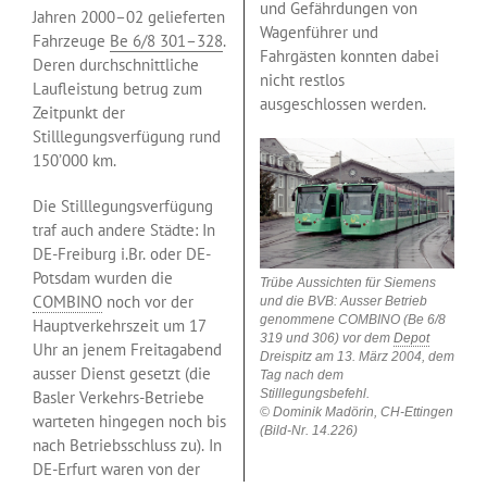
und Gefährdungen von
Jahren 2000–02 gelieferten
Wagenführer und
Fahrzeuge
Be 6/8 301–328
.
Fahrgästen konnten dabei
Deren durchschnittliche
nicht restlos
Laufleistung betrug zum
ausgeschlossen werden.
Zeitpunkt der
Stilllegungsverfügung rund
150’000 km.
Die Stilllegungsverfügung
traf auch andere Städte: In
DE-Freiburg i.Br. oder DE-
Potsdam wurden die
Trübe Aussichten für Siemens
COMBINO
noch vor der
und die BVB: Ausser Betrieb
genommene COMBINO (Be 6/8
Hauptverkehrszeit um 17
319 und 306) vor dem
Depot
Uhr an jenem Freitagabend
Dreispitz am 13. März 2004, dem
ausser Dienst gesetzt (die
Tag nach dem
Stilllegungsbefehl.
Basler Verkehrs-Betriebe
© Dominik Madörin, CH-Ettingen
warteten hingegen noch bis
(Bild-Nr. 14.226)
nach Betriebsschluss zu). In
DE-Erfurt waren von der