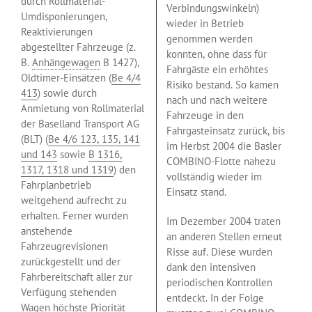
durch Rollmaterial-
Verbindungswinkeln)
Umdisponierungen,
wieder in Betrieb
Reaktivierungen
genommen werden
abgestellter Fahrzeuge (z.
konnten, ohne dass für
B.
Anhängewagen
B 1427),
Fahrgäste ein erhöhtes
Oldtimer-Einsätzen (
Be 4/4
Risiko bestand. So kamen
413
) sowie durch
nach und nach weitere
Anmietung von Rollmaterial
Fahrzeuge in den
der Baselland Transport AG
Fahrgasteinsatz zurück, bis
(BLT) (
Be 4/6 123, 135, 141
im Herbst 2004 die Basler
und 143
sowie
B 1316,
COMBINO-Flotte nahezu
1317, 1318 und 1319
) den
vollständig wieder im
Fahrplanbetrieb
Einsatz stand.
weitgehend aufrecht zu
erhalten. Ferner wurden
Im Dezember 2004 traten
anstehende
an anderen Stellen erneut
Fahrzeugrevisionen
Risse auf. Diese wurden
zurückgestellt und der
dank den intensiven
Fahrbereitschaft aller zur
periodischen Kontrollen
Verfügung stehenden
entdeckt. In der Folge
Wagen höchste Priorität