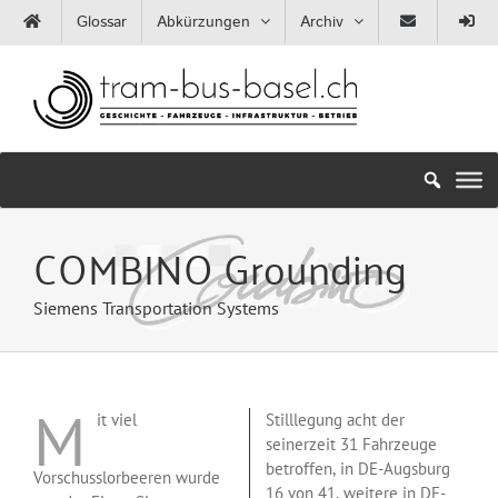
Zum
Glossar
Abkürzungen
Archiv
Inhalt
springen
COMBINO Grounding
Siemens Transportation Systems
M
it viel
Stilllegung acht der
seinerzeit 31 Fahrzeuge
betroffen, in DE-Augsburg
Vorschusslorbeeren wurde
16 von 41, weitere in DE-