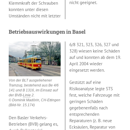
nicht geeignet.
Klemmkraft der Schrauben
konnten unter diesen
Umständen nicht mit letzter
Betriebsauswirkungen in Basel
6/8 321, 323, 326, 327 und
328) wiesen keine Schäden
auf und konnten ab dem 19.
April 2004 wieder
eingesetzt werden.
Von der BLT ausgeliehener
Gestützt auf eine
Tramzug, bestehend aus Be 4/6
Risikoanalyse legte STS
141 und B 1316, im Einsatz auf
fest, welche Fahrzeuge mit
der BVB-
Linie
2.
© Dominik Madörin, CH-Ettingen
geringen Schäden
(Bild-Nr. 15.174)
gegebenenfalls nach
entsprechenden
Den Basler Verkehrs-
Reparaturen (z. B. neue
Betrieben (BVB) gelang es,
Ecksäulen, Reparatur von