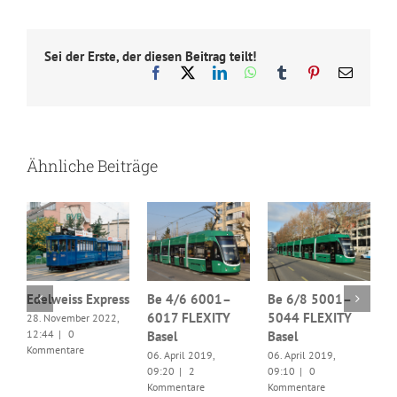
Sei der Erste, der diesen Beitrag teilt!
Facebook
X
LinkedIn
WhatsApp
Tumblr
Pinterest
E-
Mail
Ähnliche Beiträge
er
Edelweiss Express
Be 4/6 6001–
Be 6/8 5001–
6017 FLEXITY
5044 FLEXITY
28. November 2022,
C
12:44
|
0
Basel
Basel
0
Kommentare
06. April 2019,
06. April 2019,
0
09:20
|
2
09:10
|
0
K
Kommentare
Kommentare