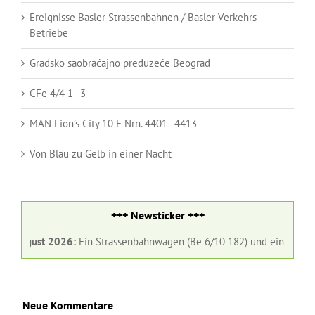
Ereignisse Basler Strassenbahnen / Basler Verkehrs-
Betriebe
Gradsko saobraćajno preduzeće Beograd
CFe 4/4 1–3
MAN Lion’s City 10 E Nrn. 4401–4413
Von Blau zu Gelb in einer Nacht
+++ Newsticker +++
 August 2026:
Ein Strassenbahnwagen (Be 6/10 182) und ein Gelenkbus 
Neue Kommentare