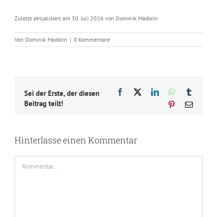
Zuletzt aktualisiert am 30. Juli 2026 von Dominik Madörin
Von
Dominik Madörin
|
0 Kommentare
Facebook
X
LinkedIn
WhatsApp
Tumblr
Sei der Erste, der diesen
Beitrag teilt!
Pinterest
E-
Mail
Hinterlasse einen Kommentar
Kommentar