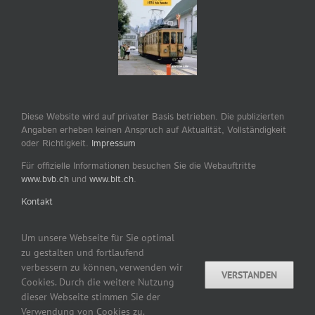
Diese Website wird auf privater Basis betrieben. Die publizierten
Angaben erheben keinen Anspruch auf Aktualität, Vollständigkeit
oder Richtigkeit.
Impressum
Für offizielle Informationen besuchen Sie die Webauftritte
www.bvb.ch
und
www.blt.ch
.
Kontakt
Um unsere Webseite für Sie optimal
zu gestalten und fortlaufend
verbessern zu können, verwenden wir
VERSTANDEN
Copyright © 2007–2026 by tram-bus-basel.ch / Dominik
Cookies. Durch die weitere Nutzung
Madörin, CH-Ettingen www.tram-bus-basel.ch Alle Rechte
dieser Webseite stimmen Sie der
vorbehalten.
Verwendung von Cookies zu.