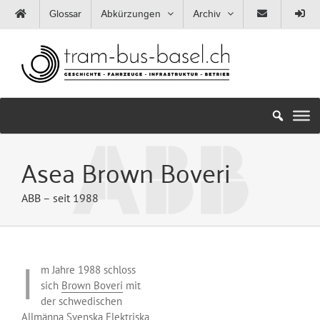
Zum
Glossar
Abkürzungen
Archiv
Inhalt
springen
Asea Brown Boveri
ABB – seit 1988
I
m Jahre 1988 schloss
sich
Brown Boveri
mit
der schwedischen
Allmänna Svenska Elektriska