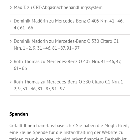
Max T.
zu
CRT-Abgasnachbehandlungssystem
Dominik Madörin
zu
Mercedes-Benz O 405 Nrn. 41–46,
47, 61–66
Dominik Madörin
zu
Mercedes-Benz O 530 Citaro C1
Nrn. 1–2, 9, 31–46, 81–87, 91–97
Roth Thomas
zu
Mercedes-Benz O 405 Nrn. 41–46, 47,
61–66
Roth Thomas
zu
Mercedes-Benz O 530 Citaro C1 Nrn. 1–
2, 9, 31–46, 81–87, 91–97
Spenden
Gefällt Ihnen tram-bus-basel.ch ? Sie haben die Möglichkeit,
eine kleine Spende für die Instandhaltung der Website zu
tätigen. tram-bus-basel.ch wird privat finanziert. Deshalb ist