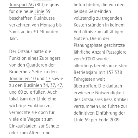
Transport AG
(BLT) eigens
befürchteten, die von den
für die neue
Linie
59
beiden Gemeinden
beschafften
Kleinbusse
vollständig zu tragenden
verkehrten von Montag bis
Kosten stünden in keinem
Samstag im 30-Minunten-
Verhältnis zum allfälligen
Takt.
Nutzen. Die in der
Planungsphase geschätzte
Der Ortsbus hatte die
jährliche Anzahl Passagiere
Funktion eines Zubringers
von 50’000 wurde
von den Quartieren der
allerdings bereits im ersten
Bruderholz-Seite zu den
Betriebsjahr mit 157’538
Tramlinien 10
und
17
sowie
Fahrgästen weit
zu den
Buslinien 34
,
37
,
47
,
übertroffen. Die dadurch
und
60
zu erfüllen. Auch
erwiesene Notwendigkeit
lokal kam der Linie eine
des Ortsbusses liess Kritiker
wichtige Funktion zu,
verstummen und führte zur
vermochte sie doch für
definitiven Einführung der
viele die Wegzeit zum
Linie 59 per Ende 2009.
Einkaufsladen, zur Schule
oder zum Alters- und