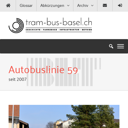
Zum
Glossar
Abkürzungen
Archiv
Inhalt
springen
Autobuslinie 59
seit 2007
Zeige
grösseres
Bild