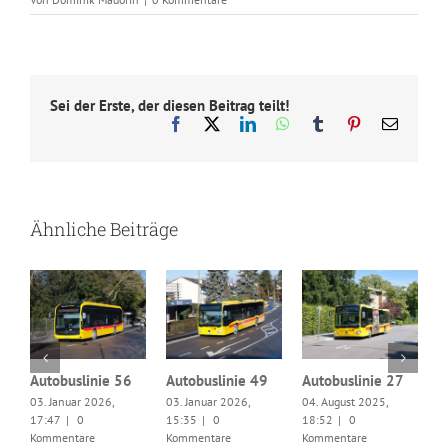
Sei der Erste, der diesen Beitrag teilt!
Facebook
X
LinkedIn
WhatsApp
Tumblr
Pinterest
E-
Mail
Ähnliche Beiträge
9
Autobuslinie 56
Autobuslinie 49
Autobuslinie 27
03. Januar 2026,
03. Januar 2026,
04. August 2025,
S
17:47
|
0
15:35
|
0
18:52
|
0
0
Kommentare
Kommentare
Kommentare
1