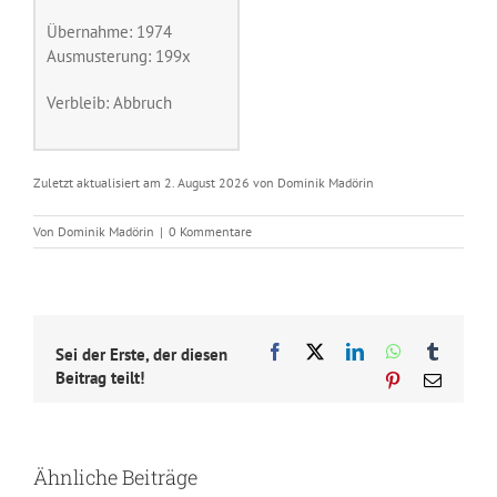
Übernahme: 1974
Ausmusterung: 199x
Verbleib: Abbruch
Zuletzt aktualisiert am 2. August 2026 von Dominik Madörin
Von
Dominik Madörin
|
0 Kommentare
Facebook
X
LinkedIn
WhatsApp
Tumblr
Sei der Erste, der diesen
Beitrag teilt!
Pinterest
E-
Mail
Ähnliche Beiträge