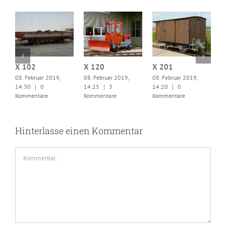
X 102
X 120
X 201
08. Februar 2019,
08. Februar 2019,
08. Februar 2019,
X
14:30
|
0
14:25
|
3
14:20
|
0
0
Kommentare
Kommentare
Kommentare
1
K
Hinterlasse einen Kommentar
Kommentar