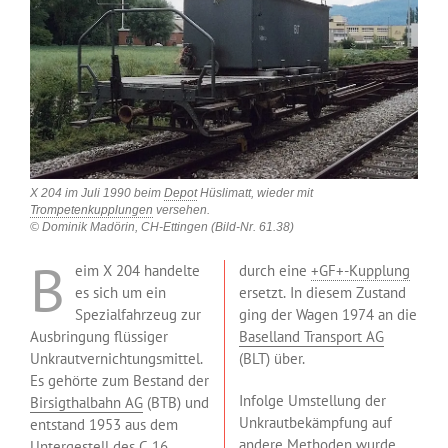
X 204 im Juli 1990 beim
Depot
Hüslimatt, wieder mit
Trompetenkupplungen
versehen.
© Dominik Madörin, CH-Ettingen (Bild-Nr. 61.38)
B
eim X 204 handelte
durch eine
+GF+-Kupplung
es sich um ein
ersetzt. In diesem Zustand
Spezialfahrzeug zur
ging der Wagen 1974 an die
Ausbringung flüssiger
Baselland Transport AG
Unkrautvernichtungsmittel.
(BLT) über.
Es gehörte zum Bestand der
Infolge Umstellung der
Birsigthalbahn AG
(BTB) und
Unkrautbekämpfung auf
entstand 1953 aus dem
andere Methoden wurde
Untergestell
des C 16,