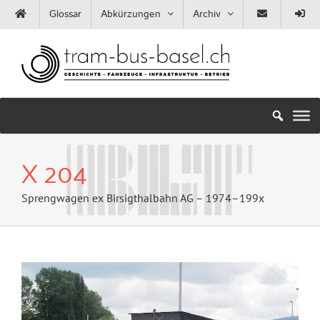
Zum
Glossar
Abkürzungen
Archiv
Inhalt
springen
X 204
Sprengwagen ex Birsigthalbahn AG – 1974–199x
Zeige
grösseres
Bild