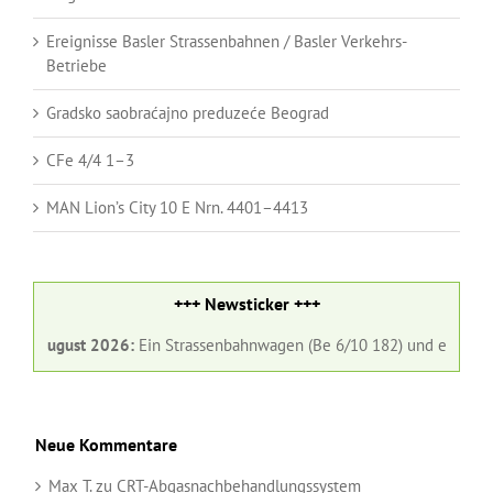
Ereignisse Basler Strassenbahnen / Basler Verkehrs-
Betriebe
Gradsko saobraćajno preduzeće Beograd
CFe 4/4 1–3
MAN Lion’s City 10 E Nrn. 4401–4413
+++ Newsticker +++
 August 2026:
Ein Strassenbahnwagen (Be 6/10 182) und ein Gelenkbus 
Neue Kommentare
Max T.
zu
CRT-Abgasnachbehandlungssystem