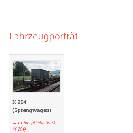
Fahrzeugporträt
X 204
(Sprengwagen)
→ ex Birsigthalbahn AG
(X 204)