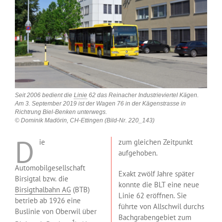
Seit 2006 bedient die
Linie
62 das Reinacher Industrieviertel Kägen.
Am 3. September 2019 ist der Wagen 76 in der Kägenstrasse in
Richtrung Biel-Benken unterwegs.
© Dominik Madörin, CH-Ettingen (Bild-Nr. 220_143)
D
ie
zum gleichen Zeitpunkt
aufgehoben.
Automobilgesellschaft
Exakt zwölf Jahre später
Birsigtal bzw. die
konnte die BLT eine neue
Birsigthalbahn AG
(BTB)
Linie 62 eröffnen. Sie
betrieb ab 1926 eine
führte von Allschwil durchs
Buslinie von Oberwil über
Bachgrabengebiet zum
1