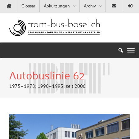
Zum
Glossar
Abkürzungen
Archiv
Inhalt
springen
Autobuslinie 62
1975–1978; 1990–1993; seit 2006
Zeige
grösseres
Bild