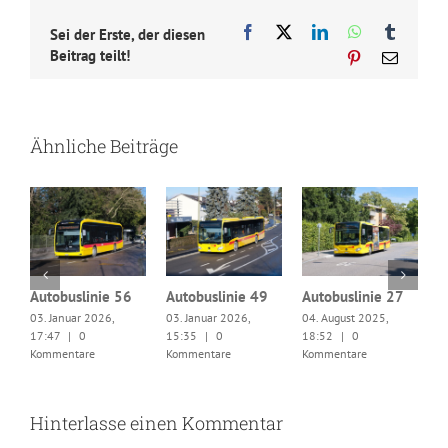
Facebook
X
LinkedIn
WhatsApp
Tumblr
Sei der Erste, der diesen
Beitrag teilt!
Pinterest
E-
Mail
Ähnliche Beiträge
9
Autobuslinie 56
Autobuslinie 49
Autobuslinie 27
03. Januar 2026,
03. Januar 2026,
04. August 2025,
S
17:47
|
0
15:35
|
0
18:52
|
0
0
Kommentare
Kommentare
Kommentare
1
K
Hinterlasse einen Kommentar