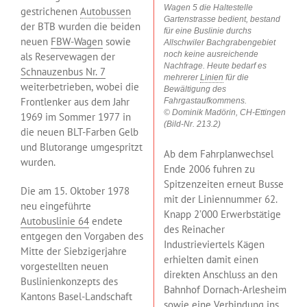
Wagen 5 die Haltestelle
gestrichenen
Autobussen
Gartenstrasse bedient, bestand
der BTB wurden die beiden
für eine Buslinie durchs
neuen
FBW-Wagen
sowie
Allschwiler Bachgrabengebiet
noch keine ausreichende
als Reservewagen der
Nachfrage. Heute bedarf es
Schnauzenbus Nr. 7
mehrerer
Linien
für die
weiterbetrieben, wobei die
Bewältigung des
Frontlenker aus dem Jahr
Fahrgastaufkommens.
© Dominik Madörin, CH-Ettingen
1969 im Sommer 1977 in
(Bild-Nr. 213.2)
die neuen BLT-Farben Gelb
und Blutorange umgespritzt
Ab dem Fahrplanwechsel
wurden.
Ende 2006 fuhren zu
Spitzenzeiten erneut Busse
Die am 15. Oktober 1978
mit der Liniennummer 62.
neu eingeführte
Knapp 2’000 Erwerbstätige
Autobuslinie 64
endete
des Reinacher
entgegen den Vorgaben des
Industrieviertels Kägen
Mitte der Siebzigerjahre
erhielten damit einen
vorgestellten neuen
direkten Anschluss an den
Buslinienkonzepts des
Bahnhof Dornach-Arlesheim
Kantons Basel-Landschaft
sowie eine Verbindung ins