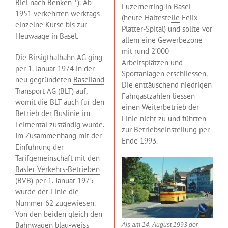
Biel nach Benken
). Ab
Luzernerring in Basel
1951 verkehrten werktags
(heute
Haltestelle
Felix
einzelne Kurse bis zur
Platter-Spital) und sollte vor
Heuwaage in Basel.
allem eine Gewerbezone
mit rund 2’000
Die Birsigthalbahn AG ging
Arbeitsplätzen und
per 1. Januar 1974 in der
Sportanlagen erschliessen.
neu gegründeten
Baselland
Die enttäuschend niedrigen
Transport AG
(BLT) auf,
Fahrgastzahlen liessen
womit die BLT auch für den
einen Weiterbetrieb der
Betrieb der Buslinie im
Linie nicht zu und führten
Leimental zuständig wurde.
zur Betriebseinstellung per
Im Zusammenhang mit der
Ende 1993.
Einführung der
Tarifgemeinschaft mit den
Basler Verkehrs-Betrieben
(BVB) per 1. Januar 1975
wurde der Linie die
Nummer 62 zugewiesen.
Von den beiden gleich den
Bahnwagen blau-weiss
Als am 14. August 1993 der