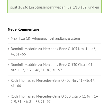
ugust 2026:
Ein Strassenbahnwagen (Be 6/10 182) und ein Gelenkbus (N
Neue Kommentare
Max T.
zu
CRT-Abgasnachbehandlungssystem
Dominik Madörin
zu
Mercedes-Benz O 405 Nrn. 41–46,
47, 61–66
Dominik Madörin
zu
Mercedes-Benz O 530 Citaro C1
Nrn. 1–2, 9, 31–46, 81–87, 91–97
Roth Thomas
zu
Mercedes-Benz O 405 Nrn. 41–46, 47,
61–66
Roth Thomas
zu
Mercedes-Benz O 530 Citaro C1 Nrn. 1–
2, 9, 31–46, 81–87, 91–97