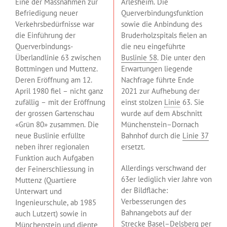
Eine der Massnahmen zur
Arlesheim. Die
Befriedigung neuer
Querverbindungsfunktion
Verkehrsbedürfnisse war
sowie die Anbindung des
die Einführung der
Bruderholzspitals fielen an
Querverbindungs-
die neu eingeführte
Überlandlinie 63 zwischen
Buslinie 58
. Die unter den
Bottmingen und Muttenz.
Erwartungen liegende
Deren Eröffnung am 12.
Nachfrage führte Ende
April 1980 fiel – nicht ganz
2021 zur Aufhebung der
zufällig – mit der Eröffnung
einst stolzen
Linie
63. Sie
der grossen Gartenschau
wurde auf dem Abschnitt
«Grün 80» zusammen. Die
Münchenstein–Dornach
neue Buslinie erfüllte
Bahnhof durch die
Linie 37
neben ihrer regionalen
ersetzt.
Funktion auch Aufgaben
Allerdings verschwand der
der Feinerschliessung in
63er lediglich vier Jahre von
Muttenz (Quartiere
der Bildfläche:
Unterwart und
Verbesserungen des
Ingenieurschule, ab 1985
Bahnangebots auf der
auch Lutzert) sowie in
Strecke Basel–Delsberg per
Münchenstein und diente