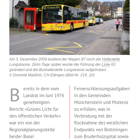
Am 3. Dezember 2009 bedient der Wagen 87 noch die
Haltestelle
Loogstrasse. Zehn Tage später wurde die Führung der
Linie
63
geändert und die Bushaltestelle Loogstrasse aufgehoben.
© Dominik Madörin, CH-Ettingen (Bild-Nr. 219_20)
B
ereits in dem vom
Feinerschliessungsaufgaben
Landrat im Juni 1976
in den Gemeinden
genehmigten
Münchenstein und Muttenz
Bericht «Grünes Licht für
zu erfüllen, was in
den öffentlichen Verkehr»
Verbindung mit der
war ein von der
Rücknahme des westlichen
Regionalplanungsstelle
Endpunkts von Bottmingen
beider Basel
zum Bruderholzspital sowie