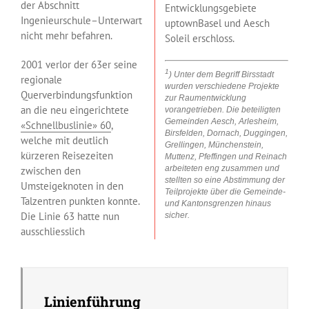
der Abschnitt
Entwicklungsgebiete
Ingenieurschule–Unterwart
uptownBasel und Aesch
nicht mehr befahren.
Soleil erschloss.
2001 verlor der 63er seine
1
) Unter dem Begriff Birsstadt
regionale
wurden verschiedene Projekte
Querverbindungsfunktion
zur Raumentwicklung
an die neu eingerichtete
vorangetrieben. Die beteiligten
Gemeinden Aesch, Arlesheim,
«Schnellbuslinie» 60
,
Birsfelden, Dornach, Duggingen,
welche mit deutlich
Grellingen, Münchenstein,
kürzeren Reisezeiten
Muttenz, Pfeffingen und Reinach
arbeiteten eng zusammen und
zwischen den
stellten so eine Abstimmung der
Umsteigeknoten in den
Teilprojekte über die Gemeinde-
Talzentren punkten konnte.
und Kantonsgrenzen hinaus
Die Linie 63 hatte nun
sicher.
ausschliesslich
Linienführung