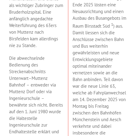
Ende 2025 lösten eine
als wichtiger Zubringer zum
Neuausrichtung und einen
Bruderholzspital. Eine
Ausbau des Busangebots im
anfänglich angedachte
1
Weiterführung des 63ers
Raum Birsstadt Süd
) aus.
von Muttenz nach
Damit liessen sich die
Birsfelden kam allerdings
Anschlüsse zwischen Bahn
nie zu Stande.
und Bus weiterhin
gewährleisten und neue
Die abwechselnde
Entwicklungsgebiete
Bedienung des
optimal miteinander
Streckenabschnitts
vernetzen sowie an die
Unterwart–Muttenz
Bahn anbinden. Teil davon
Bahnhof – entweder via
war die neue Linie 63,
Muttenz Dorf oder via
welche ab Fahrplanwechsel
Ingenieurschule –
am 14. Dezember 2025 von
bewährte sich nicht. Bereits
Montag bis Freitag
auf den 1. Juni 1980 wurde
zwischen den Bahnhöfen
die Haltestelle
Münchenstein und Aesch
Ingenieurschule zur
verkehrte und dabei
Endhaltestelle erklärt und
insbesondere die