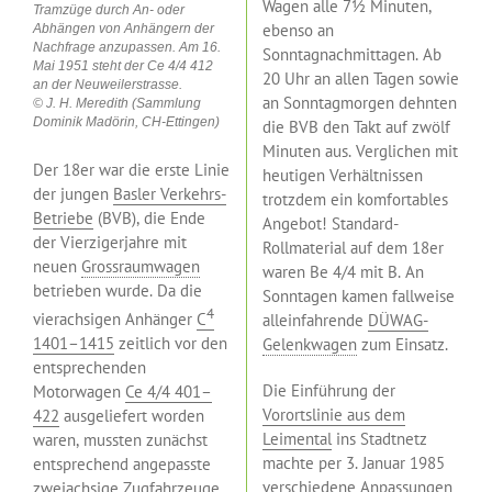
Wagen alle 7½ Minuten,
Tramzüge durch An- oder
ebenso an
Abhängen von Anhängern der
Nachfrage anzupassen. Am 16.
Sonntagnachmittagen. Ab
Mai 1951 steht der Ce 4/4 412
20 Uhr an allen Tagen sowie
an der Neuweilerstrasse.
an Sonntagmorgen dehnten
© J. H. Meredith (Sammlung
Dominik Madörin, CH-Ettingen)
die BVB den Takt auf zwölf
Minuten aus. Verglichen mit
Der 18er war die erste Linie
heutigen Verhältnissen
der jungen
Basler Verkehrs-
trotzdem ein komfortables
Betriebe
(BVB), die Ende
Angebot! Standard-
der Vierzigerjahre mit
Rollmaterial auf dem 18er
neuen
Grossraumwagen
waren Be 4/4 mit B. An
betrieben wurde. Da die
Sonntagen kamen fallweise
4
vierachsigen Anhänger
C
alleinfahrende
DÜWAG-
1401–1415
zeitlich vor den
Gelenkwagen
zum Einsatz.
entsprechenden
Die Einführung der
Motorwagen
Ce 4/4 401–
Vorortslinie aus dem
422
ausgeliefert worden
Leimental
ins Stadtnetz
waren, mussten zunächst
machte per 3. Januar 1985
entsprechend angepasste
verschiedene Anpassungen
zweiachsige Zugfahrzeuge