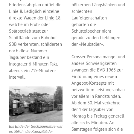
Friedensfahrplan entfiel die
hölzernen Längsbänken und
Linie 8. Lediglich einzelne
schlechten
direkte Wagen der
Linie
18,
Laufeigenschaften
welche im Früh- oder
gehörten die
Spätbetrieb statt zur
Schüttelbecher nicht
Schifflände zum Bahnhof
gerade zu den Lieblingen
SBB verkehrten, schilderten
der «Neubädler».
noch diese Nummer.
Grosser Personalmangel und
Tagsüber bestand ein
andere Schwierigkeiten
integraler 6-Minuten-Takt,
zwangen die BVB 1965 zur
abends ein 7½-Minuten-
Einführung eines neuen
Intervall.
Angebot-Konzepts mit
netzweitem Leistungsabbau
vor allem in Randstunden.
Ab dem 30. Mai verkehrte
der 18er tagsüber von
Montag bis Freitag generell
alle sechs Minuten. An
Bis Ende der Sechzigerjahre war
Samstagen folgten sich die
es üblich, die Kapazität der