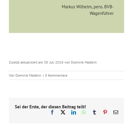
Markus Wilhelm, pens. BVB-
Wagenführer
Zuletzt aktualisiert am 30. Juli 2026 von Dominik Madörin
Von
Dominik Madörin
|
0 Kommentare
Sei der Erste, der diesen Beitrag teilt!
Facebook
X
LinkedIn
WhatsApp
Tumblr
Pinterest
E-
Mail