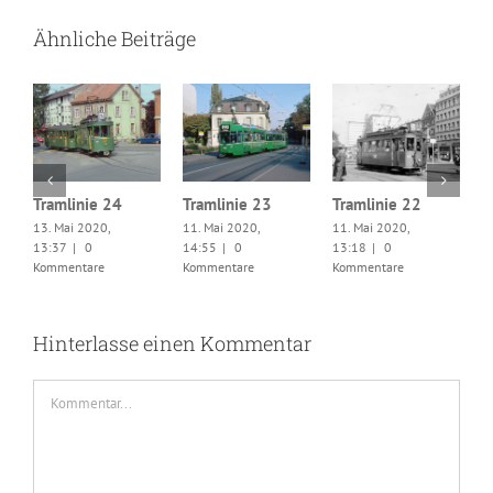
Ähnliche Beiträge
Tramlinie 24
Tramlinie 23
Tramlinie 22
13. Mai 2020,
11. Mai 2020,
11. Mai 2020,
T
13:37
|
0
14:55
|
0
13:18
|
0
1
Kommentare
Kommentare
Kommentare
1
K
Hinterlasse einen Kommentar
Kommentar