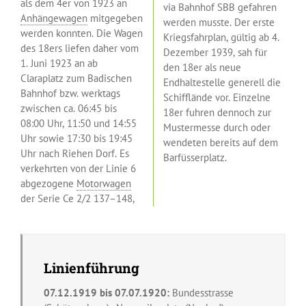
als dem 4er von 1923 an
via Bahnhof SBB gefahren
Anhängewagen
mitgegeben
werden musste. Der erste
werden konnten. Die Wagen
Kriegsfahrplan, gültig ab 4.
des 18ers liefen daher vom
Dezember 1939, sah für
1. Juni 1923 an ab
den 18er als neue
Claraplatz zum Badischen
Endhaltestelle generell die
Bahnhof bzw. werktags
Schifflände vor. Einzelne
zwischen ca. 06:45 bis
18er fuhren dennoch zur
08:00 Uhr, 11:50 und 14:55
Mustermesse durch oder
Uhr sowie 17:30 bis 19:45
wendeten bereits auf dem
Uhr nach Riehen Dorf. Es
Barfüsserplatz.
verkehrten von der Linie 6
abgezogene
Motorwagen
der Serie Ce 2/2 137–148,
Linienführung
07.12.1919 bis 07.07.1920:
Bundesstrasse