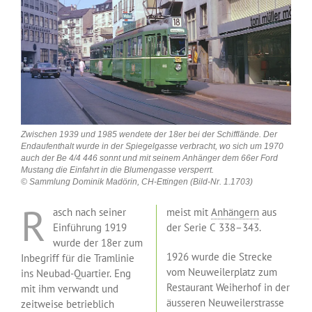
Zwischen 1939 und 1985 wendete der 18er bei der Schifflände. Der
Endaufenthalt wurde in der Spiegelgasse verbracht, wo sich um 1970
auch der Be 4/4 446 sonnt und mit seinem Anhänger dem 66er Ford
Mustang die Einfahrt in die Blumengasse versperrt.
© Sammlung Dominik Madörin, CH-Ettingen (Bild-Nr. 1.1703)
R
asch nach seiner
meist mit
Anhängern
aus
Einführung 1919
der Serie C 338–343.
wurde der 18er zum
1926 wurde die Strecke
Inbegriff für die Tramlinie
vom Neuweilerplatz zum
ins Neubad-Quartier. Eng
Restaurant Weiherhof in der
mit ihm verwandt und
äusseren Neuweilerstrasse
zeitweise betrieblich