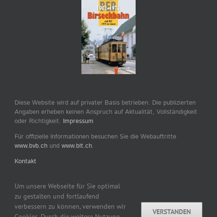
Diese Website wird auf privater Basis betrieben. Die publizierten
Angaben erheben keinen Anspruch auf Aktualität, Vollständigkeit
oder Richtigkeit.
Impressum
Für offizielle Informationen besuchen Sie die Webauftritte
www.bvb.ch
und
www.blt.ch
.
Kontakt
Um unsere Webseite für Sie optimal
zu gestalten und fortlaufend
verbessern zu können, verwenden wir
VERSTANDEN
Copyright © 2007–2026 by tram-bus-basel.ch / Dominik
Cookies. Durch die weitere Nutzung