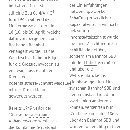
der Linienführungen
herhalten. Der erste
notwendig. Zwecks
4
stilreine
Zug
Ce 4/4 + C
Schaffung zusätzlicher
fuhr 1948 während der
Kapazitäten auf dem hoch
Mustermesse auf der Linie
belasteten
18 (10. bis 20. April), welche
Innenstadtabschnitt wurde
dafür vorübergehend zum
die
Linie 7
nicht mehr zur
Badischen Bahnhof
Schifflände geführt,
verlängert wurde. Da die
sondern am Bahnhof SBB
Wendeschlaufe beim Eilgut
mit der
Linie 2
verknüpft
für die Grossraumwagen zu
und über die
eng war, musste auf der
Wettsteinbrücke ins
Kreuzung
Kleinbasel geleitet. Um
Rosentalstrasse/Schwarzwaldallee
zwischen Bahnhof SBB und
mittels Dreieckfahrt
der Innenstadt trotzdem
gewendet werden.
zwei Linien anbieten zu
können, verkehrten nun
Bereits 1949 verlor der
sämtliche Kurse des 18ers
18er seine
Grossraum-
über den Bahnhof SBB und
Anhängewagen
wieder an
wurden folgerichtig mit der
die
Kombilinie 6
/
9
, als auf