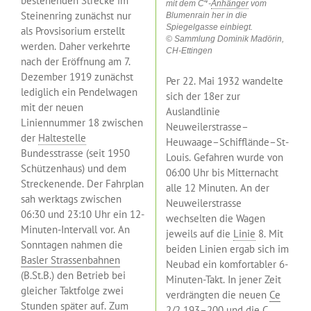
bestehenden Strecke im
4
mit dem C
-
Anhänger
vom
Steinenring zunächst nur
Blumenrain her in die
Spiegelgasse einbiegt.
als Provsisorium erstellt
© Sammlung Dominik Madörin,
werden. Daher verkehrte
CH-Ettingen
nach der Eröffnung am 7.
Dezember 1919 zunächst
Per 22. Mai 1932 wandelte
lediglich ein Pendelwagen
sich der 18er zur
mit der neuen
Auslandlinie
Liniennummer 18 zwischen
Neuweilerstrasse–
der
Haltestelle
Heuwaage–Schifflände–St-
Bundesstrasse (seit 1950
Louis. Gefahren wurde von
Schützenhaus) und dem
06:00 Uhr bis Mitternacht
Streckenende. Der Fahrplan
alle 12 Minuten. An der
sah werktags zwischen
Neuweilerstrasse
06:30 und 23:10 Uhr ein 12-
wechselten die Wagen
Minuten-Intervall vor. An
jeweils auf die
Linie
8. Mit
Sonntagen nahmen die
beiden Linien ergab sich im
Basler Strassenbahnen
Neubad ein komfortabler 6-
(B.St.B.) den Betrieb bei
Minuten-Takt. In jener Zeit
gleicher Taktfolge zwei
verdrängten die neuen
Ce
Stunden später auf. Zum
2/2 193–200
und die C