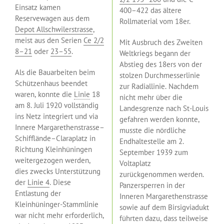
Einsatz kamen
400–422 das ältere
Reservewagen aus dem
Rollmaterial vom 18er.
Depot Allschwilerstrasse
,
meist aus den Serien
Ce 2/2
Mit Ausbruch des Zweiten
8–21
oder
23–55
.
Weltkriegs begann der
Abstieg des 18ers von der
Als die Bauarbeiten beim
stolzen Durchmesserlinie
Schützenhaus beendet
zur Radiallinie. Nachdem
waren, konnte die
Linie
18
nicht mehr über die
am 8. Juli 1920 vollständig
Landesgrenze nach St-Louis
ins Netz integriert und via
gefahren werden konnte,
Innere Margarethenstrasse–
musste die nördliche
Schifflände–Claraplatz in
Endhaltestelle am 2.
Richtung Kleinhüningen
September 1939 zum
weitergezogen werden,
Voltaplatz
dies zwecks Unterstützung
zurückgenommen werden.
der
Linie 4
. Diese
Panzersperren in der
Entlastung der
Inneren Margarethenstrasse
Kleinhüninger-Stammlinie
sowie auf dem Birsigviadukt
war nicht mehr erforderlich,
führten dazu, dass teilweise