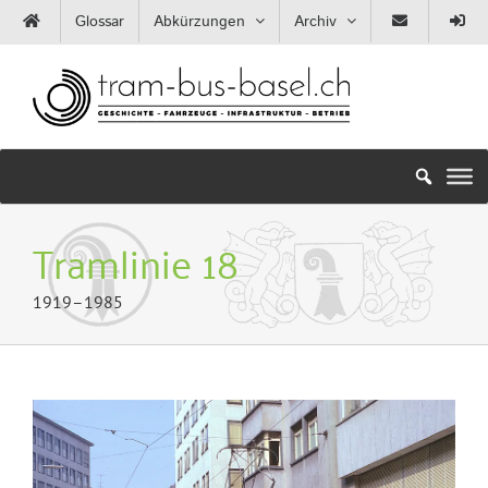
Zum
Glossar
Abkürzungen
Archiv
Inhalt
springen
Tramlinie 18
1919–1985
Zeige
grösseres
Bild