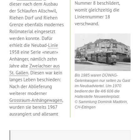
Nummer 8 beschildert,
dieser nach dem Ausbau
womit gleichzeitig die
der Schlaufen Allschwil,
Liniennummer 18
Riehen Dorf und Riehen
verschwand.
Grenze ebenfalls modernes
Rollmaterial eingesetzt
werden konnte. Dafür
erhielt die Neubad-
Linie
1958 eine Serie «neuer»
Anhänger, nämlich zehn
Jahre alte
Zweiachser aus
St. Gallen
. Diesen war kein
Bis 1985 waren DÜWAG-
langes Leben beschieden:
Gelenkwagen nur selten zu Gast
Nach der Ablieferung
im Neubadviertel. Um 1970
bedient der Be 4/6 606 die
weiterer moderner
Haltestelle Neuweilerplatz.
Grossraum-Anhängewagen
,
© Sammlung Dominik Madörin,
wurden sie bereits 1967
CH-Ettingen
ausrangiert und allesamt