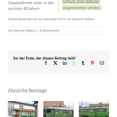
Stiftung BVB-Oldtimer
Standardbreite sollte in den
vorgenommen werden.
nächsten 80 Jahren
Zuletzt aktualisiert am 16. November 2025 von Dominik Madörin
Von
Dominik Madörin
|
0 Kommentare
Sei der Erste, der diesen Beitrag teilt!
Facebook
X
LinkedIn
WhatsApp
Tumblr
Pinterest
E-
Mail
Ähnliche Beiträge