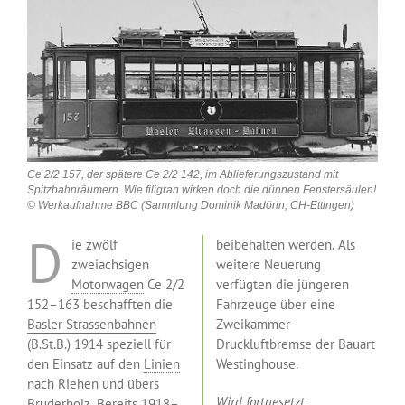
Ce 2/2 157, der spätere Ce 2/2 142, im Ablieferungszustand mit
Spitzbahnräumern. Wie filigran wirken doch die dünnen Fenstersäulen!
© Werkaufnahme BBC (Sammlung Dominik Madörin, CH-Ettingen)
D
ie zwölf
beibehalten werden. Als
zweiachsigen
weitere Neuerung
Motorwagen
Ce 2/2
verfügten die jüngeren
152–163 beschafften die
Fahrzeuge über eine
Basler Strassenbahnen
Zweikammer-
(B.St.B.) 1914 speziell für
Druckluftbremse der Bauart
den Einsatz auf den
Linien
Westinghouse.
nach Riehen und übers
Wird fortgesetzt…
Bruderholz. Bereits 1918–