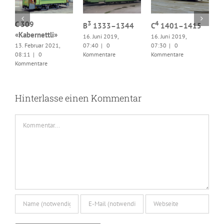
3
4
ss
C 309
B
1333–1344
C
1401–1415
«Kabernettli»
16. Juni 2019,
16. Juni 2019,
C
13. Februar 2021,
07:40
|
0
07:30
|
0
1
08:11
|
0
Kommentare
Kommentare
0
Kommentare
K
Hinterlasse einen Kommentar
Kommentar