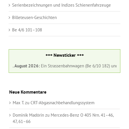
Serienbezeichnungen und Indizes Schienenfahrzeuge
Billeteusen-Geschichten
Be 4/6 101–108
+++ Newsticker +++
1. August 2026:
Ein Strassenbahnwagen (Be 6/10 182) und ein Gelenkb
Neue Kommentare
Max T.
zu
CRT-Abgasnachbehandlungssystem
Dominik Madörin
zu
Mercedes-Benz O 405 Nrn. 41–46,
47, 61–66