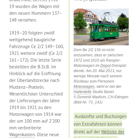
19 wurden die Wagen mit
den neuen Nummern 137–
148 versehen.
1919–20 folgten zwölf
weitgehend baugleiche
Fahrzeuge Ce 2/2 149–160,
Dem Be 2/2 156 ist nicht
1921 weitere zwölf (Ce 2/2
anzusehen, dass er zwischen
161–172). Die letzte Serie
1972 und 2010 als Rangier-
Motorwagen im
Depot
Dreispitz
bestellten die B.St.B. im
diente. Am 20. Mai 2013, nur
Hinblick auf die Eröffnung
wenige Monate nach seinem
der Überlandstrecke nach
Rückbau zum Personen-
Muttenz–Pratteln.
Motorwagen
, steht er bei der
Haltestelle
Studio Basel.
Wesentlichster Unterschied
© Dominik Madörin, CH-Ettingen
der Lieferungen der Jahre
(Bild-Nr. 73_141)
1919 bis 1921 zu den
Motorwagen von 1914 war
Auskünfte und Buchungen
der um 100 mm auf 2’200
von Extrafahrten können
mm verbreiterte
direkt auf der
Website der
Wagenkasten
. Diese neue