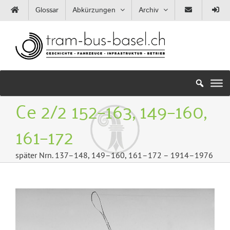
Zum
Glossar
Abkürzungen
Archiv
Inhalt
springen
Ce 2/2 152–163, 149–160,
161–172
später Nrn. 137–148, 149–160, 161–172 – 1914–1976
Zeige
grösseres
Bild