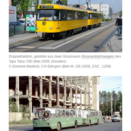
Doppeltraktion, gebildet aus zwei Grossraum-
Strassenbahnwagen
des
Typs Tatra T4D (Mai 2008, Dresden).
© Dominik Madörin, CH-Ettingen (Bild-Nr. DE-2008_DSC_1299)