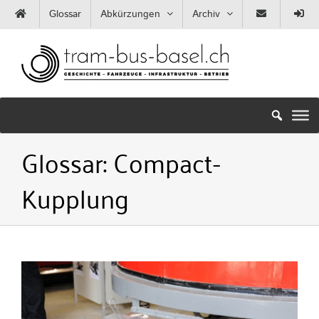
Zum
Glossar
Abkürzungen
Archiv
Inhalt
springen
Glossar:
Compact-
Kupplung