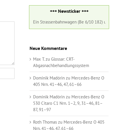
+++ Newsticker +++
st 2026:
Ein Strassenbahnwagen (Be 6/10 182) und ein Gelenkbus (Nr. 
Neue Kommentare
Max T.
zu
Glossar:
CRT-
Abgasnachbehandlungssystem
Dominik Madörin
zu
Mercedes-Benz O
405 Nrn. 41–46, 47, 61–66
Dominik Madörin
zu
Mercedes-Benz O
530 Citaro C1 Nrn. 1–2, 9, 31–46, 81–
87, 91–97
Roth Thomas
zu
Mercedes-Benz O 405
Nrn. 41–46, 47, 61–66