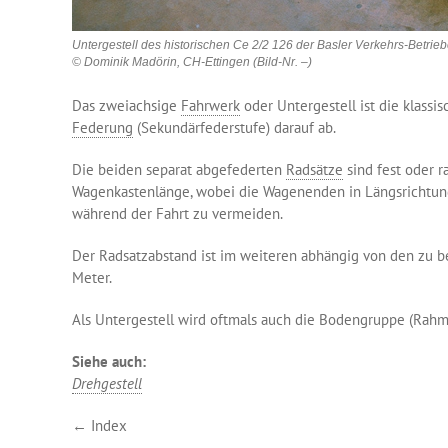
Untergestell des historischen Ce 2/2 126 der Basler Verkehrs-Betrieb
© Dominik Madörin, CH-Ettingen (Bild-Nr. –)
Das zweiachsige
Fahrwerk
oder Untergestell ist die klassi
Federung
(Sekundärfederstufe) darauf ab.
Die beiden separat abgefederten
Radsätze
sind fest oder r
Wagenkastenlänge, wobei die Wagenenden in Längsrichtun
während der Fahrt zu vermeiden.
Der Radsatzabstand ist im weiteren abhängig von den zu be
Meter.
Als Untergestell wird oftmals auch die Bodengruppe (Rah
Siehe auch:
Drehgestell
← Index