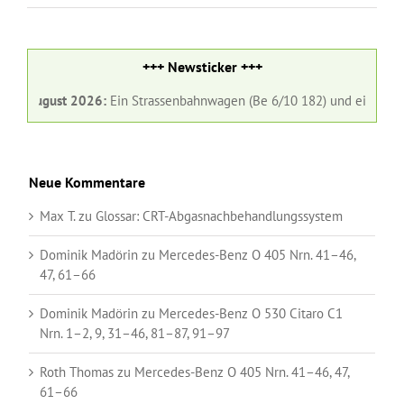
+++ Newsticker +++
1. August 2026:
Ein Strassenbahnwagen (Be 6/10 182) und ein Gelenkb
Neue Kommentare
Max T.
zu
Glossar:
CRT-Abgasnachbehandlungssystem
Dominik Madörin
zu
Mercedes-Benz O 405 Nrn. 41–46,
47, 61–66
Dominik Madörin
zu
Mercedes-Benz O 530 Citaro C1
Nrn. 1–2, 9, 31–46, 81–87, 91–97
Roth Thomas
zu
Mercedes-Benz O 405 Nrn. 41–46, 47,
61–66