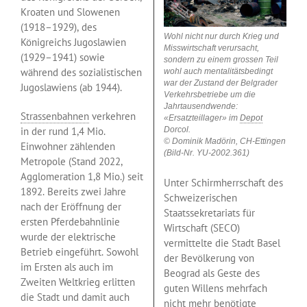
Kroaten und Slowenen
(1918–1929), des
Wohl nicht nur durch Krieg und
Königreichs Jugoslawien
Misswirtschaft verursacht,
(1929–1941) sowie
sondern zu einem grossen Teil
während des sozialistischen
wohl auch mentalitätsbedingt
war der Zustand der Belgrader
Jugoslawiens (ab 1944).
Verkehrsbetriebe um die
Jahrtausendwende:
Strassenbahnen
verkehren
«Ersatzteillager» im
Depot
in der rund 1,4 Mio.
Dorcol.
© Dominik Madörin, CH-Ettingen
Einwohner zählenden
(Bild-Nr. YU-2002.361)
Metropole (Stand 2022,
Agglomeration 1,8 Mio.) seit
Unter Schirmherrschaft des
1892. Bereits zwei Jahre
Schweizerischen
nach der Eröffnung der
Staatssekretariats für
ersten Pferdebahnlinie
Wirtschaft (SECO)
wurde der elektrische
vermittelte die Stadt Basel
Betrieb eingeführt. Sowohl
der Bevölkerung von
im Ersten als auch im
Beograd als Geste des
Zweiten Weltkrieg erlitten
guten Willens mehrfach
die Stadt und damit auch
nicht mehr benötigte