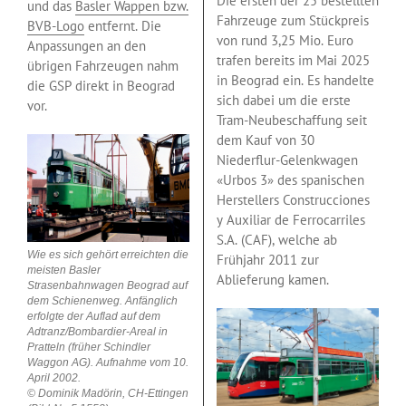
Die ersten der 25 bestellten
und das
Basler Wappen bzw.
Fahrzeuge zum Stückpreis
BVB-Logo
entfernt. Die
von rund 3,25 Mio. Euro
Anpassungen an den
trafen bereits im Mai 2025
übrigen Fahrzeugen nahm
in Beograd ein. Es handelte
die GSP direkt in Beograd
sich dabei um die erste
vor.
Tram-Neubeschaffung seit
dem Kauf von 30
Niederflur-Gelenkwagen
«Urbos 3» des spanischen
Herstellers Construcciones
y Auxiliar de Ferrocarriles
S.A. (CAF), welche ab
Wie es sich gehört erreichten die
Frühjahr 2011 zur
meisten Basler
Ablieferung kamen.
Strasenbahnwagen Beograd auf
dem Schienenweg. Anfänglich
erfolgte der Auflad auf dem
Adtranz/Bombardier-Areal in
Pratteln (früher Schindler
Waggon AG). Aufnahme vom 10.
April 2002.
© Dominik Madörin, CH-Ettingen