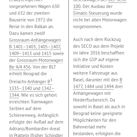
vorgesehenen Wagen 630
100
. Der Ausbau der
und 632 der zweiten
Simatic-Steuerung
wurde
Bauserie von 1972 die
nicht bei allen Motorwagen
Reise in den Balkan an.
vorgenommen.
Dazu kamen zwölf
Auch nach dem Rückzug
Grossraum-Anhängewagen
des SECO aus dem Projekt
B 1401–1403, 1405–1407,
im Jahre 2016 beschafften
1409–1413 und 1415
sowie
sich die GSP auf eigene
der
Grossraum-Motorwagen
Initiative und Kosten
Be 4/4 456
. Von der BLT
weitere Fahrzeuge aus
erhielt Beograd die
Basel, darunter mit den
B
3
Dreiachs-
Anhänger
B
1477, 1484 und 1494
drei
1335–1340 und 1342–
Anhängewagen mit
1344
. Wie es sich gehört
Niederflurbereich. Da
erreichten Tramwagen
sowohl in Basel als auch in
Serbien auf dem
Beograd keine geeignete
Schienenweg. Anfänglich
Möglichkeiten für den
erfolgte der Auflad auf dem
Bahnverlad mehr
Adtranz/Bombardier-Areal
bestanden, erfolgten die
in Pratteln (früher Schindler