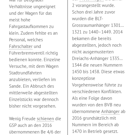
2 vorangestellt wurde.
Verhältnisse ungeeignet
Schon drei Jahre zuvor
und der Wagen für das
wurden die BLT-
meist hohe
Grossraumanhänger 1301…
Fahrgastaufkommen zu
1321 zu 1440–1449. 2014
klein. Zudem fehlte es an
bekamen die bereits
Personal, welches
abgestellten, jedoch noch
Fahrschalter
und
nicht ausgemusterten
Führerbremsventil richtig
Dreiachs-Anhänger 1335…
bedienen konnte. Einzelne
1344 die neuen Nummern
Versuche, mit dem Wagen
1450 bis 1458. Diese etwas
Stadtrundfahrten
konzeptlose
anzubieten, verliefen im
Vorgehensweise führte zu
Sande. Ein Abbruch des
verschiedenen Konflikten.
mittlerweile abgestellten
Als eine Folge davon
Einzelstücks war dennoch
wurden von den BVB neu
bisher nicht vorgesehen.
übernommene
Anhänger
ab
2016 grundsätzlich mit
Wenig Freude
schienen
die
Nummern im Bereich ab
GSP auch an den 2016
1470 in Betrieb gesetzt.
übernommenen Be 4/6 der