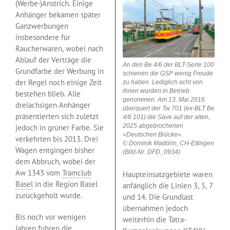
(Werbe-)Anstrich. Einige
Anhänger bekamen später
Ganzwerbungen
insbesondere für
Raucherwaren, wobei nach
Ablauf der Verträge die
An den Be 4/6 der BLT-Serie 100
Grundfarbe der Werbung in
schienen die GSP wenig Freude
der Regel noch einige Zeit
zu haben. Lediglich acht von
ihnen wurden in Betrieb
bestehen blieb. Alle
genommen. Am 13. Mai 2016
dreiachsigen Anhänger
überquert der Tw 701 (ex-BLT Be
präsentierten sich zuletzt
4/6 101) die Save auf der alten,
2025 abgebrochenen
jedoch in grüner Farbe. Sie
«Deutschen Brücke».
verkehrten bis 2013. Drei
© Dominik Madörin, CH-Ettingen
Wagen entgingen bisher
(Bild-Nr. DFD_0934)
dem Abbruch, wobei der
Aw 1343 vom
Tramclub
Haupteinsatzgebiete waren
Basel
in die Region Basel
anfänglich die Linien 3, 5, 7
zurückgeholt wurde.
und 14. Die Grundlast
übernahmen jedoch
Bis noch vor wenigen
weiterhin die Tatra-
Jahren fuhren die