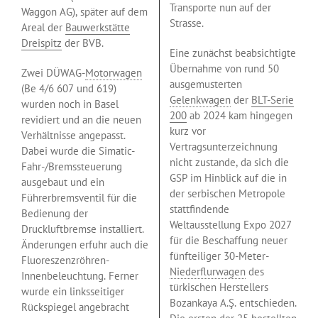
Transporte nun auf der
Waggon AG), später auf dem
Strasse.
Areal der
Bauwerkstätte
Dreispitz
der BVB.
Eine zunächst beabsichtigte
Übernahme von rund 50
Zwei DÜWAG-
Motorwagen
ausgemusterten
(Be 4/6 607 und 619)
Gelenkwagen
der
BLT-Serie
wurden noch in Basel
200
ab 2024 kam hingegen
revidiert und an die neuen
kurz vor
Verhältnisse angepasst.
Vertragsunterzeichnung
Dabei wurde die Simatic-
nicht zustande, da sich die
Fahr-/Bremssteuerung
GSP im Hinblick auf die in
ausgebaut und ein
der serbischen Metropole
Führerbremsventil für die
stattfindende
Bedienung der
Weltausstellung Expo 2027
Druckluftbremse installiert.
für die Beschaffung neuer
Änderungen erfuhr auch die
fünfteiliger 30-Meter-
Fluoreszenzröhren-
Niederflurwagen
des
Innenbeleuchtung. Ferner
türkischen Herstellers
wurde ein linksseitiger
Bozankaya A.Ş. entschieden.
Rückspiegel angebracht