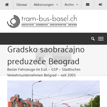
Zum
Glossar
Abkürzungen
Archiv
Inhalt
springen
Gradsko saobraćajno
preduzeće Beograd
Basler Fahrzeuge im Exil – GSP – Städtisches
Verkehrsunternehmen Belgrad – seit 2001