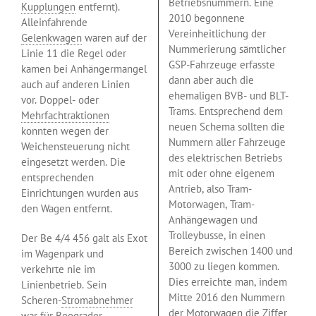
Betriebsnummern. Eine
Kupplungen
entfernt).
2010 begonnene
Alleinfahrende
Vereinheitlichung der
Gelenkwagen
waren auf der
Nummerierung sämtlicher
Linie 11 die Regel oder
GSP-Fahrzeuge erfasste
kamen bei Anhängermangel
dann aber auch die
auch auf anderen Linien
ehemaligen BVB- und BLT-
vor. Doppel- oder
Trams. Entsprechend dem
Mehrfachtraktionen
neuen Schema sollten die
konnten wegen der
Nummern aller Fahrzeuge
Weichensteuerung nicht
des elektrischen Betriebs
eingesetzt werden. Die
mit oder ohne eigenem
entsprechenden
Antrieb, also Tram-
Einrichtungen wurden aus
Motorwagen, Tram-
den Wagen entfernt.
Anhängewagen und
Trolleybusse, in einen
Der Be 4/4 456 galt als Exot
Bereich zwischen 1400 und
im Wagenpark und
3000 zu liegen kommen.
verkehrte nie im
Dies erreichte man, indem
Linienbetrieb. Sein
Mitte 2016 den Nummern
Scheren-
Stromabnehmer
der
Motorwagen
die Ziffer
war für Beograder