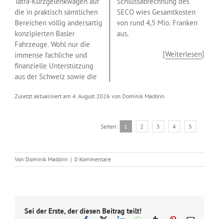
Tatra-Kurzgelenkwagen auf
Schlussabrechnung des
die in praktisch sämtlichen
SECO wies Gesamtkosten
Bereichen völlig andersartig
von rund 4,5 Mio. Franken
konzipierten Basler
aus.
Fahrzeuge. Wohl nur die
[
Weiterlesen
]
immense fachliche und
finanzielle Unterstützung
aus der Schweiz sowie die
Zuletzt aktualisiert am 4. August 2026 von Dominik Madörin
Seiten:
1
2
3
4
5
Von
Dominik Madörin
|
0 Kommentare
Sei der Erste, der diesen Beitrag teilt!