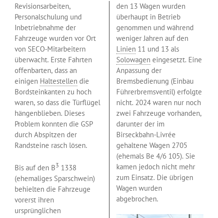
Revisionsarbeiten,
den 13 Wagen wurden
Personalschulung und
überhaupt in Betrieb
Inbetriebnahme der
genommen und während
Fahrzeuge wurden vor Ort
weniger Jahren auf den
von SECO-Mitarbeitern
Linien
11 und 13 als
überwacht. Erste Fahrten
Solowagen
eingesetzt. Eine
offenbarten, dass an
Anpassung der
einigen
Haltestellen
die
Bremsbedienung (Einbau
Bordsteinkanten zu hoch
Führerbremsventil) erfolgte
waren, so dass die Türflügel
nicht. 2024 waren nur noch
hängenblieben. Dieses
zwei Fahrzeuge vorhanden,
Problem konnten die GSP
darunter der im
durch Abspitzen der
Birseckbahn-Livrée
Randsteine rasch lösen.
gehaltene Wagen 2705
(ehemals Be 4/6 105). Sie
3
kamen jedoch nicht mehr
Bis auf den B
1338
zum Einsatz. Die übrigen
(ehemaliges Sparschwein)
Wagen wurden
behielten die Fahrzeuge
abgebrochen.
vorerst ihren
ursprünglichen