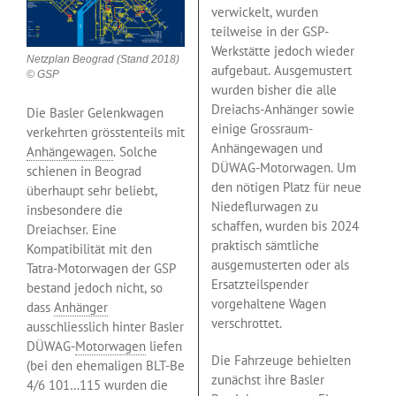
verwickelt, wurden
teilweise in der GSP-
Werkstätte jedoch wieder
Netzplan Beograd (Stand 2018)
aufgebaut. Ausgemustert
© GSP
wurden bisher die alle
Dreiachs-Anhänger sowie
Die Basler Gelenkwagen
einige Grossraum-
verkehrten grösstenteils mit
Anhängewagen und
Anhängewagen
. Solche
DÜWAG-Motorwagen. Um
schienen in Beograd
den nötigen Platz für neue
überhaupt sehr beliebt,
Niedeflurwagen zu
insbesondere die
schaffen, wurden bis 2024
Dreiachser. Eine
praktisch sämtliche
Kompatibilität mit den
ausgemusterten oder als
Tatra-Motorwagen der GSP
Ersatzteilspender
bestand jedoch nicht, so
vorgehaltene Wagen
dass
Anhänger
verschrottet.
ausschliesslich hinter Basler
DÜWAG-
Motorwagen
liefen
Die Fahrzeuge behielten
(bei den ehemaligen BLT-Be
zunächst ihre Basler
4/6 101…115 wurden die