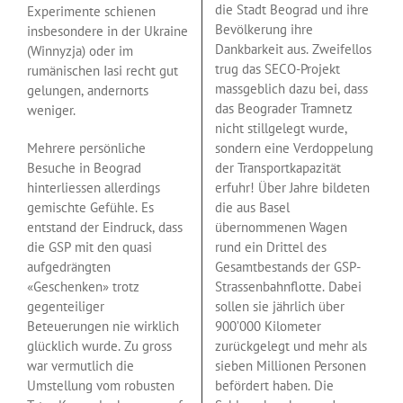
die Stadt Beograd und ihre
Experimente schienen
Bevölkerung ihre
insbesondere in der Ukraine
Dankbarkeit aus. Zweifellos
(Winnyzja) oder im
trug das SECO-Projekt
rumänischen Iasi recht gut
massgeblich dazu bei, dass
gelungen, andernorts
das Beograder Tramnetz
weniger.
nicht stillgelegt wurde,
Mehrere persönliche
sondern eine Verdoppelung
Besuche in Beograd
der Transportkapazität
hinterliessen allerdings
erfuhr! Über Jahre bildeten
gemischte Gefühle. Es
die aus Basel
entstand der Eindruck, dass
übernommenen Wagen
die GSP mit den quasi
rund ein Drittel des
aufgedrängten
Gesamtbestands der GSP-
«Geschenken» trotz
Strassenbahnflotte. Dabei
gegenteiliger
sollen sie jährlich über
Beteuerungen nie wirklich
900’000 Kilometer
glücklich wurde. Zu gross
zurückgelegt und mehr als
war vermutlich die
sieben Millionen Personen
Umstellung vom robusten
befördert haben. Die