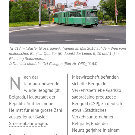
Tw 617 mit Basler
Grossraum-Anhänger
im Mai 2016 auf dem Weg vom
malerischen Banjica-Quartier (Endpunkt der
Linien
9, 10 und 14) in
Richtung Stadtzentrum.
© Dominik Madörin, CH-Ettingen (Bild-Nr. DFD_0184)
N
ach der
Misswirtschaft befanden
Jahrtausendwende
sich die Beograder
wurde Beograd (dt.
Verkehrsbetriebe Gradsko
Belgrad), Hauptstadt der
saobraćajno preduzeće
Republik Serbien, neue
Beograd (GSP), zu deutsch
Heimat für eine grosse Zahl
etwa «Städtisches
ausgedienter Basler
Verkehrsunternehmen
Strassenbahnwagen
.
Belgrad», Ende der
Neunzigerjahre in einem