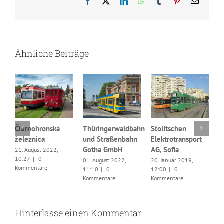
Facebook
X
LinkedIn
WhatsApp
Tumblr
Pinterest
E-
Mail
Ähnliche Beiträge
Čiernohronská
Thüringerwaldbahn
Stolitschen
železnica
und Straßenbahn
Elektrotransport
R
Gotha GmbH
AG, Sofia
21. August 2022,
d
10:27
|
0
01. August 2022,
20. Januar 2019,
P
Kommentare
11:10
|
0
12:00
|
0
2
Kommentare
Kommentare
0
K
Hinterlasse einen Kommentar