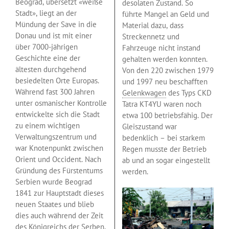
Beograd, übersetzt «weiße
desolaten Zustand. So
Stadt», liegt an der
führte Mangel an Geld und
Mündung der Save in die
Material dazu, dass
Donau und ist mit einer
Streckennetz und
über 7000-jährigen
Fahrzeuge nicht instand
Geschichte eine der
gehalten werden konnten.
ältesten durchgehend
Von den 220 zwischen 1979
besiedelten Orte Europas.
und 1997 neu beschafften
Während fast 300 Jahren
Gelenkwagen
des Typs CKD
unter osmanischer Kontrolle
Tatra KT4YU waren noch
entwickelte sich die Stadt
etwa 100 betriebsfähig. Der
zu einem wichtigen
Gleiszustand war
Verwaltungszentrum und
bedenklich – bei starkem
war Knotenpunkt zwischen
Regen musste der Betrieb
Orient und Occident. Nach
ab und an sogar eingestellt
Gründung des Fürstentums
werden.
Serbien wurde Beograd
1841 zur Hauptstadt dieses
neuen Staates und blieb
dies auch während der Zeit
des Königreichs der Serben,