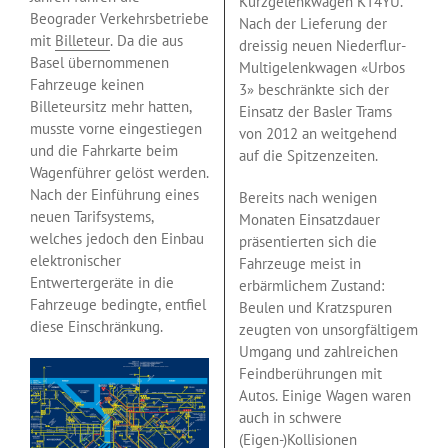
Kurzgelenkwagen KT4YU.
Beograder Verkehrsbetriebe
Nach der Lieferung der
mit
Billeteur
. Da die aus
dreissig neuen Niederflur-
Basel übernommenen
Multigelenkwagen «Urbos
Fahrzeuge keinen
3» beschränkte sich der
Billeteursitz mehr hatten,
Einsatz der Basler Trams
musste vorne eingestiegen
von 2012 an weitgehend
und die Fahrkarte beim
auf die Spitzenzeiten.
Wagenführer gelöst werden.
Nach der Einführung eines
Bereits nach wenigen
neuen Tarifsystems,
Monaten Einsatzdauer
welches jedoch den Einbau
präsentierten sich die
elektronischer
Fahrzeuge meist in
Entwertergeräte in die
erbärmlichem Zustand:
Fahrzeuge bedingte, entfiel
Beulen und Kratzspuren
diese Einschränkung.
zeugten von unsorgfältigem
Umgang und zahlreichen
Feindberührungen mit
Autos. Einige Wagen waren
auch in schwere
(Eigen-)Kollisionen