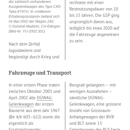
die zahlreich vorhandenen
rechnete mit einer
Kurzgelenkwagen des Typs CKD
Restnutzungsdauer von 10
Tatra KT4YU. In «mittlerem
bis 15 Jahren. Die GSP ging
Erhaltungszustand» befand sich
ursprünglich davon aus,
im Mai 2002 der Wagen 240.
© Dominik Madörin, CH-Ettingen
lediglich bis etwa 2020 auf
(Bild-Nr. YU-2002.301)
die Fahrzeuge angewiesen
zu sein.
Nach dem Zerfall
Jugoslawiens und
begünstigt durch Krieg und
Fahrzeuge und Transport
In einer ersten Phase traten
Beograd gelangten – mit
zwischen Oktober 2001 und
wenigen Ausnahmen –
April 2002 alle
DÜWAG-
sämtliche DÜWAG-
Gelenkwagen
der ersten
Gelenkwagen, eine grössere
Bauserie aus dem Jahr 1967
Anzahl von Grossraum-
(Be 4/6 603–622) sowie die
Anhängewagen der BVB
eigentlich als
und BLT sowie 13
Ersatzteilspender
Gelenkwagen der
BLT-Serie