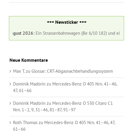
+++ Newsticker +++
. August 2026:
Ein Strassenbahnwagen (Be 6/10 182) und ein Gelenkbu
Neue Kommentare
Max T.
zu
Glossar:
CRT-Abgasnachbehandlungssystem
Dominik Madörin
zu
Mercedes-Benz O 405 Nrn. 41–46,
47, 61–66
Dominik Madörin
zu
Mercedes-Benz O 530 Citaro C1
Nrn. 1–2, 9, 31–46, 81–87, 91–97
Roth Thomas
zu
Mercedes-Benz O 405 Nrn. 41–46, 47,
61–66