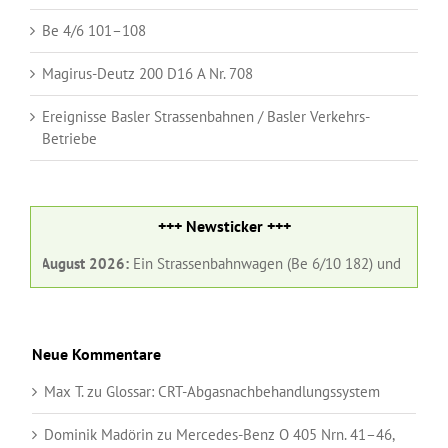
Be 4/6 101–108
Magirus-Deutz 200 D16 A Nr. 708
Ereignisse Basler Strassenbahnen / Basler Verkehrs-
Betriebe
+++ Newsticker +++
+
1. August 2026:
Ein Strassenbahnwagen (Be 6/10 182) und ein Gelenk
Neue Kommentare
Max T.
zu
Glossar:
CRT-Abgasnachbehandlungssystem
Dominik Madörin
zu
Mercedes-Benz O 405 Nrn. 41–46,