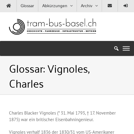
Zum
Glossar
Abkürzungen
Archiv
Inhalt
springen
Glossar:
Vignoles,
Charles
Charles Blacker Vignoles (* 31. Mai 1793, † 17. November
1875) war ein britischer Eisenbahningenieur.
Vignoles verhalf 1836 der 1830/31 vom US-Amerikaner