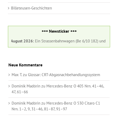
Billeteusen-Geschichten
+++ Newsticker +++
+
1. August 2026:
Ein Strassenbahnwagen (Be 6/10 182) und ein Gelenk
Neue Kommentare
Max T.
zu
Glossar:
CRT-Abgasnachbehandlungssystem
Dominik Madörin
zu
Mercedes-Benz O 405 Nrn. 41–46,
47, 61–66
Dominik Madörin
zu
Mercedes-Benz O 530 Citaro C1
Nrn. 1–2, 9, 31–46, 81–87, 91–97