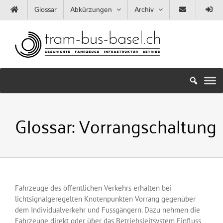
Zum
Glossar
Abkürzungen
Archiv
Inhalt
springen
Glossar:
Vorrangschaltung
Fahrzeuge des öffentlichen Verkehrs erhalten bei
lichtsignalgeregelten Knotenpunkten Vorrang gegenüber
dem Individualverkehr und Fussgängern. Dazu nehmen die
Fahrzeuge direkt oder über das Betriebsleitsystem Einfluss