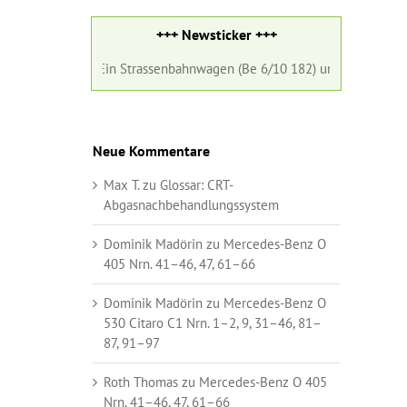
+++ Newsticker +++
ust 2026:
Ein Strassenbahnwagen (Be 6/10 182) und ein Gelenkbus (Nr
Neue Kommentare
Max T.
zu
Glossar:
CRT-
Abgasnachbehandlungssystem
Dominik Madörin
zu
Mercedes-Benz O
405 Nrn. 41–46, 47, 61–66
Dominik Madörin
zu
Mercedes-Benz O
530 Citaro C1 Nrn. 1–2, 9, 31–46, 81–
87, 91–97
Roth Thomas
zu
Mercedes-Benz O 405
Nrn. 41–46, 47, 61–66