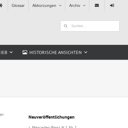
Glossar
Abkürzungen
Archiv
Suche
nach:
IEB
HISTORISCHE ANSICHTEN
er
Neuveröffentlichungen
Mercedes-Benz N 1 Nr. 1