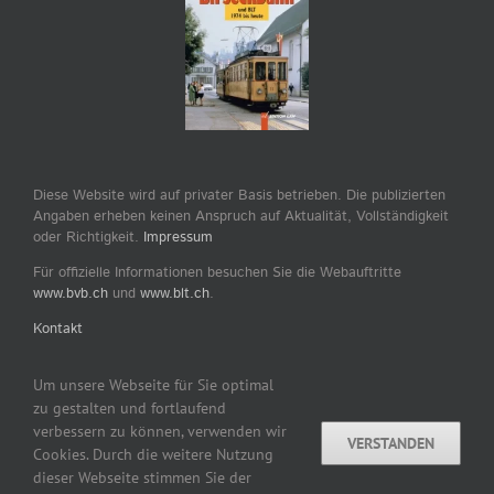
Diese Website wird auf privater Basis betrieben. Die publizierten
Angaben erheben keinen Anspruch auf Aktualität, Vollständigkeit
oder Richtigkeit.
Impressum
Für offizielle Informationen besuchen Sie die Webauftritte
www.bvb.ch
und
www.blt.ch
.
Kontakt
Um unsere Webseite für Sie optimal
zu gestalten und fortlaufend
verbessern zu können, verwenden wir
VERSTANDEN
Copyright © 2007–2026 by tram-bus-basel.ch / Dominik
Cookies. Durch die weitere Nutzung
Madörin, CH-Ettingen www.tram-bus-basel.ch Alle Rechte
dieser Webseite stimmen Sie der