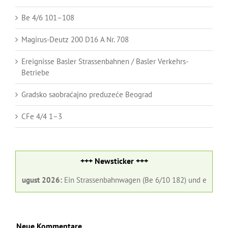
Be 4/6 101–108
Magirus-Deutz 200 D16 A Nr. 708
Ereignisse Basler Strassenbahnen / Basler Verkehrs-
Betriebe
Gradsko saobraćajno preduzeće Beograd
CFe 4/4 1–3
+++ Newsticker +++
+
1. August 2026:
Ein Strassenbahnwagen (Be 6/10 182) und ein Gelenkb
Neue Kommentare