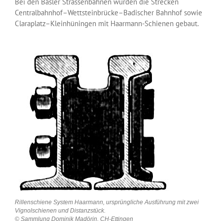
Bei den Basler Strassenbahnen wurden die Strecken
Centralbahnhof–Wettsteinbrücke–Badischer Bahnhof sowie
Claraplatz–Kleinhüningen mit Haarmann-Schienen gebaut.
Rillenschiene System Haarmann, ursprüngliche Ausführung mit zwei
Vignolschienen und Distanzstück.
© Sammlung Dominik Madörin, CH-Ettingen