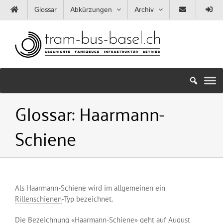
Zum
Glossar
Abkürzungen
Archiv
Inhalt
springen
Glossar:
Haarmann-
Schiene
Als Haarmann-Schiene wird im allgemeinen ein
Rillenschienen
-Typ bezeichnet.
Die Bezeichnung «Haarmann-Schiene» geht auf
August