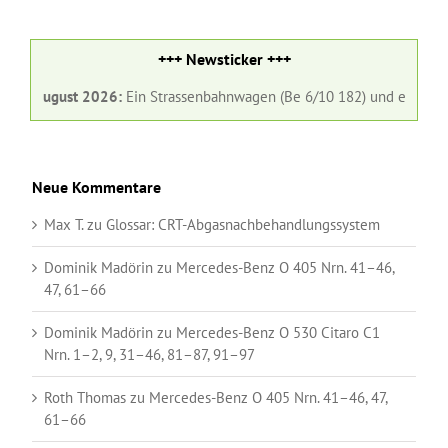
+++ Newsticker +++
. August 2026:
Ein Strassenbahnwagen (Be 6/10 182) und ein Gelenkbus
Neue Kommentare
Max T.
zu
Glossar:
CRT-Abgasnachbehandlungssystem
Dominik Madörin
zu
Mercedes-Benz O 405 Nrn. 41–46,
47, 61–66
Dominik Madörin
zu
Mercedes-Benz O 530 Citaro C1
Nrn. 1–2, 9, 31–46, 81–87, 91–97
Roth Thomas
zu
Mercedes-Benz O 405 Nrn. 41–46, 47,
61–66