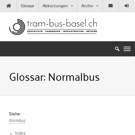
Zum
Glossar
Abkürzungen
Archiv
Inhalt
springen
Glossar:
Normalbus
Siehe:
Normbus
← Index