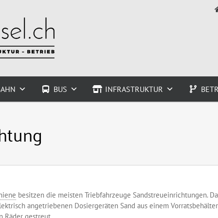
BAHN
BUS
INFRASTRUKTUR
BETR
chtung
hiene
besitzen die meisten Triebfahrzeuge Sandstreueinrichtungen. Da
 elektrisch angetriebenen Dosiergeräten Sand aus einem Vorratsbehälter
en
Räder
gestreut.