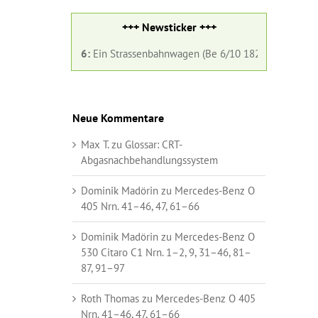
+++ Newsticker +++
 August 2026:
Ein Strassenbahnwagen (Be 6/10 182) und ein Gelenkbus 
Neue Kommentare
Max T.
zu
Glossar:
CRT-
Abgasnachbehandlungssystem
Dominik Madörin
zu
Mercedes-Benz O
405 Nrn. 41–46, 47, 61–66
Dominik Madörin
zu
Mercedes-Benz O
530 Citaro C1 Nrn. 1–2, 9, 31–46, 81–
87, 91–97
Roth Thomas
zu
Mercedes-Benz O 405
Nrn. 41–46, 47, 61–66