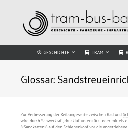
Zum
Inhalt
springen
GESCHICHTE
TRAM
Glossar:
Sandstreueinri
Zur Verbesserung der Reibungswerte zwischen Rad und
Sc
wird durch Schwerkraft, druckluftunterstützt oder mittels
(«Sandkasten») auf den
Schienenkopf
vor die angetrieben