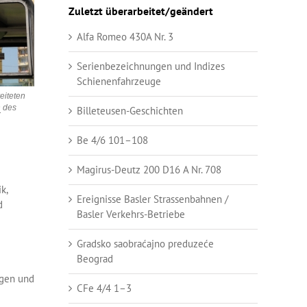
Zuletzt überarbeitet/geändert
Alfa Romeo 430A Nr. 3
Serienbezeichnungen und Indizes
Schienenfahrzeuge
eiteten
n
des
Billeteusen-Geschichten
Be 4/6 101–108
Magirus-Deutz 200 D16 A Nr. 708
k,
Ereignisse Basler Strassenbahnen /
d
Basler Verkehrs-Betriebe
Gradsko saobraćajno preduzeće
Beograd
agen und
CFe 4/4 1–3