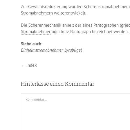
Zur Gewichtsreduzierung wurden Scherenstromabnehmer d
Stromabnehmern
weiterentwickelt.
Die Scherenmechanik ähnelt der eines Pantographen (griec
+++
1. August 2026:
Ein Strassenbahnwag
Stromabnehmer
oder kurz Pantograph bezeichnet werden.
Siehe auch:
Einholmstromabnehmer, Lyrabügel
← Index
Hinterlasse einen Kommentar
Kommentar