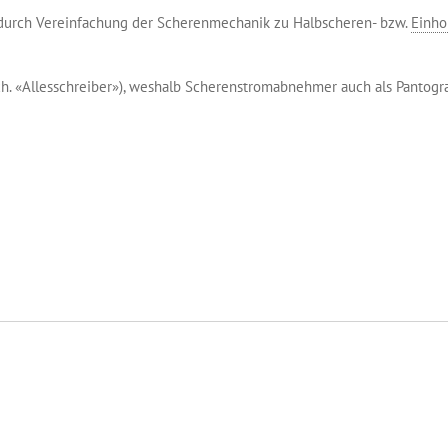
urch Vereinfachung der Scherenmechanik zu Halbscheren- bzw.
Einho
h. «Allesschreiber»), weshalb Scherenstromabnehmer auch als Pantogr
en (Be 6/10 182) und ein Gelenkbus (Nr. 98) der Baselland Transport