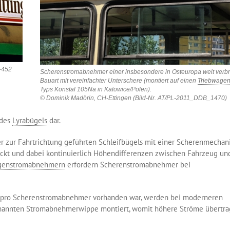
–452
Scherenstromabnehmer einer insbesondere in Osteuropa weit verbr
Bauart mit vereinfachter Unterschere (montiert auf einen
Triebwage
Typs Konstal 105Na in Katowice/Polen).
© Dominik Madörin, CH-Ettingen (Bild-Nr. AT/PL-2011_DDB_1470)
 des
Lyrabügels
dar.
 zur Fahrtrichtung geführten Schleifbügels mit einer Scherenmechani
ckt und dabei kontinuierlich Höhendifferenzen zwischen Fahrzeug un
genstromabnehmern
erfordern Scherenstromabnehmer bei
ck pro Scherenstromabnehmer vorhanden war, werden bei moderneren
genannten Stromabnehmerwippe montiert, womit höhere Ströme übertr