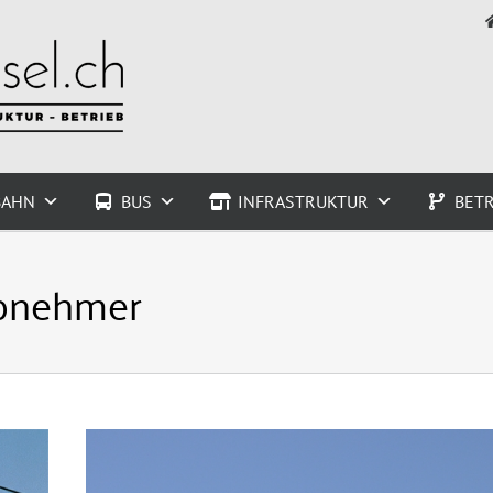
BAHN
BUS
INFRASTRUKTUR
BETR
bnehmer