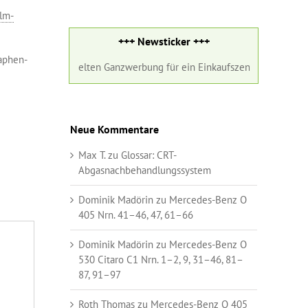
lm-
+++ Newsticker +++
aphen-
 AG erhielten Ganzwerbung für ein Einkaufszentrum +++
Neue Kommentare
Max T.
zu
Glossar:
CRT-
Abgasnachbehandlungssystem
Dominik Madörin
zu
Mercedes-Benz O
405 Nrn. 41–46, 47, 61–66
Dominik Madörin
zu
Mercedes-Benz O
530 Citaro C1 Nrn. 1–2, 9, 31–46, 81–
87, 91–97
Roth Thomas
zu
Mercedes-Benz O 405